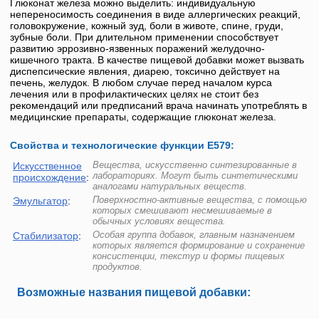
Глюконат железа
можно выделить: индивидуальную
непереносимость соединения в виде аллергических реакций,
головокружение, кожный зуд, боли в животе, спине, груди,
зубные боли. При длительном применении способствует
развитию эррозивно-язвенных поражений желудочно-
кишечного тракта. В качестве пищевой добавки может вызвать
диспепсические явления, диарею, токсично действует на
печень, желудок. В любом случае перед началом курса
лечения или в профилактических целях не стоит без
рекомендаций или предписаний врача начинать употреблять в
медицинские препараты, содержащие
глюконат железа
.
Свойства и технологические функции Е579:
Вещества, искусственно синтезированные в
Искусственное
лабораториях. Могут быть синтетическими
происхождение
:
аналогами натуральных веществ.
Поверхностно-активные вещества, с помощью
Эмульгатор
:
которых смешивают несмешиваемые в
обычных условиях вещества.
Особая группа добавок, главным назначением
Стабилизатор
:
которых является формирование и сохранение
консистенции, текстур и формы пищевых
продуктов.
Возможные названия пищевой добавки: