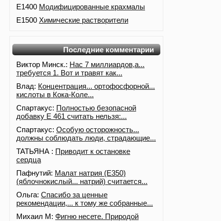
E1400
Модифицированные крахмалы
E1500
Химические растворители
Последние комментарии
Виктор Минск.:
Нас 7 миллиардов,а...
требуется 1. Вот и травят как...
Влад:
Концентрация... ортофосфорной...
кислоты в Кока-Коле...
Спартакус:
Полностью безопасной
добавку Е 461 считать нельзя:...
Спартакус:
Особую осторожность...
должны соблюдать люди, страдающие...
ТАТЬЯНА :
Приводит к остановке
сердца
Пафнутий:
Малат натрия (E350)
(яблочнокислый... натрий) считается...
Ольга:
Спасибо за ценные
рекомендации,... к тому же собранные...
Михаил М:
Фигню несете. Природой