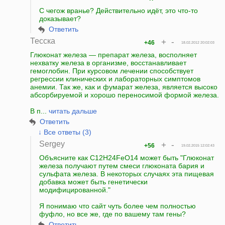
С чегож вранье? Действительно идёт, это что-то
доказывает?
Ответить
Тесска
+
-
+46
18.02.2012 20:02:03
Глюконат железа — препарат железа, восполняет
нехватку железа в организме, восстанавливает
гемоглобин. При курсовом лечении способствует
регрессии клинических и лабораторных симптомов
анемии. Так же, как и фумарат железа, является высоко
абсорбируемой и хорошо переносимой формой железа.
В п...
читать дальше
Ответить
↓ Все ответы (3)
Sergey
+
-
+56
19.02.2015 12:02:43
Объясните как C12H24FeO14 может быть "Глюконат
железа получают путем смеси глюконата бария и
сульфата железа. В некоторых случаях эта пищевая
добавка может быть генетически
модифицированной."
Я понимаю что сайт чуть более чем полностью
фуфло, но все же, где по вашему там гены?
Ответить