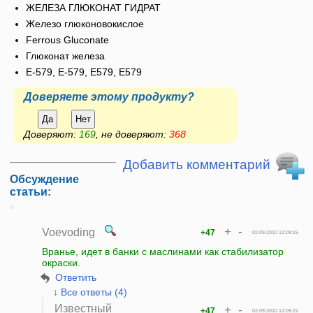
ЖЕЛЕЗА ГЛЮКОНАТ ГИДРАТ
Железо глюконовокислое
Ferrous Gluconate
Глюконат железа
E-579, Е-579, Е579, E579
Доверяете этому продукту?
Да
Нет
Доверяют:
169
, не доверяют:
368
Добавить комментарий
Обсуждение
статьи:
+
-
Voevoding
+47
02.09.2010 12:09:15
Вранье, идет в банки с маслинами как стабилизатор
окраски.
Ответить
↓ Все ответы (4)
Известный
+
-
+47
02.09.2010 12:09:22