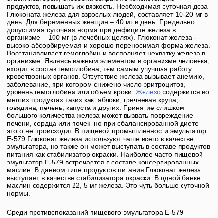
продуктов, повышать их вязкость. Необходимая суточная доза
Глюконата железа для взрослых людей, составляет 10-20 мг в
день. Для беременных женщин – 40 мг в день. Предельно
допустимая суточная норма при дефиците железа в
организме – 100 мг (в лечебных целях).
Глюконат железа
-
высоко абсорбируемая и хорошо переносимая форма железа.
Восстанавливает гемоглобин и восполняет нехватку железа в
организме. Являясь важным элементом в организме человека,
входит в состав гемоглобина, тем самым улучшая работу
кроветворных органов. Отсутствие железа вызывает анемию,
заболевание, при котором снижено число эритроцитов,
уровень гемоглобина или объем крови.
Железо
содержится во
многих продуктах таких как: яблоки, гречневая крупа,
говядина, печень, капуста и других. Принятие слишком
большого количества железа может вызвать повреждение
печени, сердца или почек, но при сбалансированной диете
этого не происходит. В пищевой промышленности эмульгатор
Е-579
Глюконат железа
используют чаше всего в качестве
эмульгатора, но также он может выступать в составе продуктов
питания как стабилизатор окраски. Наиболее часто пищевой
эмульгатор
Е-579
встречается в составе консервированных
маслин. В данном типе продуктов питания
Глюконат железа
выступает в качестве стабилизатора окраски. В одной банке
маслин содержится 22, 5 мг железа. Это чуть больше суточной
нормы.
Среди противопоказаний пищевого эмульгатора
Е-579