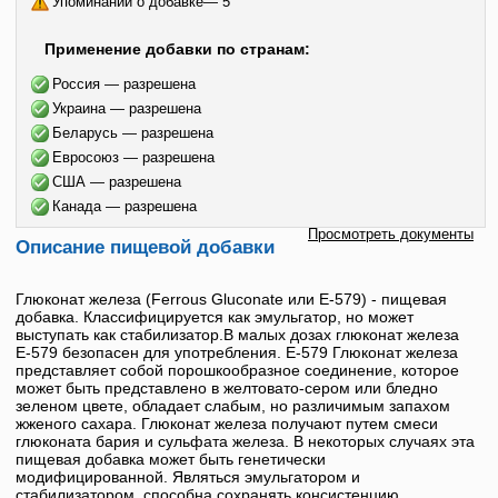
Упоминаний о добавке— 5
Применение добавки по странам:
Россия — разрешена
Украина — разрешена
Беларусь — разрешена
Евросоюз — разрешена
США — разрешена
Канада — разрешена
Просмотреть документы
Описание пищевой добавки
Глюконат железа
(
Ferrous Gluconate
или
E-579
) - пищевая
добавка. Классифицируется как эмульгатор, но может
выступать как стабилизатор.В малых дозах
глюконат железа
Е-579
безопасен для употребления.
Е-579
Глюконат железа
представляет собой порошкообразное соединение, которое
может быть представлено в желтовато-сером или бледно
зеленом цвете, обладает слабым, но различимым запахом
жженого сахара.
Глюконат железа
получают путем смеси
глюконата бария и сульфата железа. В некоторых случаях эта
пищевая добавка может быть генетически
модифицированной. Являться эмульгатором и
стабилизатором, способна сохранять консистенцию