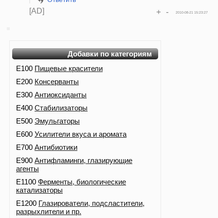
[AD]
+
-
2010-08-21 15:23:27
Добавки по категориям
E100
Пищевые красители
E200
Консерванты
E300
Антиоксиданты
E400
Стабилизаторы
E500
Эмульгаторы
E600
Усилители вкуса и аромата
E700
Антибиотики
E900
Антифламинги, глазирующие
агенты
E1100
Ферменты, биологические
катализаторы
E1200
Глазирователи, подсластители,
разрыхлители и пр.