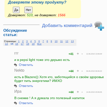
Доверяете этому продукту?
Да
Нет
Доверяют:
510
, не доверяют:
1566
Добавить комментарий
Обсуждение
статьи:
Страницы:
1
2
3
4
5
6
7
8
9
10
11
12
13
14
15
16
17
18
19
Все
ггг
+
-
+41
12.06.2010 13:06:59
и в pepsi light тоже это дерьмо есть
Ответить
Nekto
+
-
+44
06.06.2010 06:06:22
есть в Blazerе)) Хотя кто, заботящийся о своём здоровье
будет пить энергетики? ИМХО
Ответить
Ира
+
-
+44
14.06.2010 20:06:05
В снежке ! А я думала это полезный напиток
Ответить