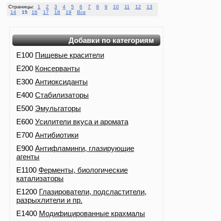
Страницы:
1
2
3
4
5
6
7
8
9
10
11
12
13
14
15
16
17
18
19
Все
Добавки по категориям
E100
Пищевые красители
E200
Консерванты
E300
Антиоксиданты
E400
Стабилизаторы
E500
Эмульгаторы
E600
Усилители вкуса и аромата
E700
Антибиотики
E900
Антифламинги, глазирующие
агенты
E1100
Ферменты, биологические
катализаторы
E1200
Глазирователи, подсластители,
разрыхлители и пр.
E1400
Модифицированные крахмалы