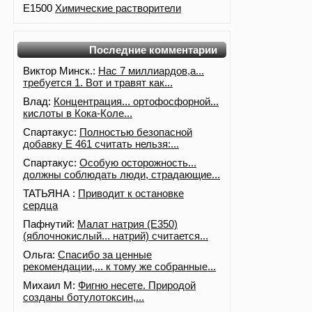
E1500
Химические растворители
Последние комментарии
Виктор Минск.:
Нас 7 миллиардов,а...
требуется 1. Вот и травят как...
Влад:
Концентрация... ортофосфорной...
кислоты в Кока-Коле...
Спартакус:
Полностью безопасной
добавку Е 461 считать нельзя:...
Спартакус:
Особую осторожность...
должны соблюдать люди, страдающие...
ТАТЬЯНА :
Приводит к остановке
сердца
Пафнутий:
Малат натрия (E350)
(яблочнокислый... натрий) считается...
Ольга:
Спасибо за ценные
рекомендации,... к тому же собранные...
Михаил М:
Фигню несете. Природой
созданы ботулотоксин,...