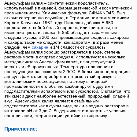
Ацесульфам калия
– синтетический подсластитель,
используемый в пищевой, фармацевтической и косметической
промышленности. Химическая формула: C4H4KNO4S. Был
открыт совершенно случайно, в Германии немецким химиком
Карлом Клаусом в 1967 году. Пищевая добавка
Е-950
представляет собой белый порошок, или кристаллы, не
имеющие цвета и запаха.
Е-950
обладает выраженным
сладким вкусом, в 200 раз превышающим сладость сахарозы
и сахара, такой же сладости, как аспратам, в 2 раза менее
сладкий, чем
сахарин
и 1/4 сладости от сукралозы.
Ацесульфам калия
хорошо растворяется в воде, степень
растворимости в спиртах средняя. Используются несколько
методов синтеза
Ацесульфам калия
, из ацетоуксусной
кислоты и её производных. Температура плавления с
последующим разложением 225°С. В больших концентрациях
ацесульфам калия
приобретает горьковатый привкус с
металлическим послевкусием, по этому в пищевой
промышленности его обычно комбинируют с другими
подсластителями аспартамом или сукролозой. Считается, что
эти смеси дают наиболее естественный, природный, сладкий
вкус.
Ацесульфам калия
является стабильным
подсластителем как в сухом виде, так и в водных растворах в
интервале рН от 3 до 7. Выдерживает стандартные условия
пастеризации, стерилизации, устойчив к гидролизу.
Применение: