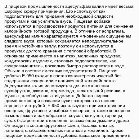
В пищевой промышленности
ацесульфам калия
имеет весьма
широкую сферу применения. Его используют как
подсластитель для придания необходимой сладости
продуктам и как усилитель вкуса. Пищевая добавка
используется в производстве продуктов питания для снижения
калорийности готовой продукции. В отличие от аспратама,
ацесульфам калия
характеризуется мгновенным ощущением
сладкого вкуса, который сохраняется непродолжительное
время и устойчив к теплу, поэтому он используется в
продуктах долгого хранения с тепловой обработкой. В
основном применяется в напитках, молочных продуктах,
кондитерских изделиях, столовых подсластителях, как
сахарозаменитель, поскольку быстро растворяется в воде.
Обычно в составе смесевых подсластителей. Пищевая
добавка
Е-950
входит в состав кондитерских изделий без
содержания сахара или с пониженной калорийностью.
Ацесульфам калия
используется для изготовления
сухофруктов, джемов, мармелада, жевательной резинки, в
мучных, хлебобулочных изделиях. Добавка широко
применяется при создании сухих завтраков на основе
зерновых и отрубей.
Е-950
используется при изготовлении
овощных, фруктовых и рыбных консервов, а также консервов
из моллюсков и ракообразных, соусов, кетчупов, горчицы,
супах быстрого приготовления, освежающих дыхание драже.
Он входит в состав фруктовых соков, безалкогольных
напитков, слабоалкогольных напитков и коктейлей. Кроме
пищевой промышленности добавка наша своё применение в