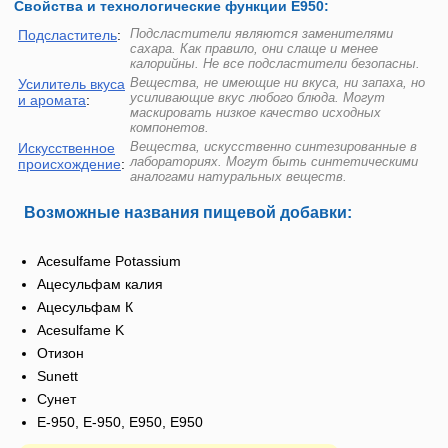
Свойства и технологические функции Е950:
Подсластители являются заменителями
Подсластитель
:
сахара. Как правило, они слаще и менее
калорийны. Не все подсластители безопасны.
Вещества, не имеющие ни вкуса, ни запаха, но
Усилитель вкуса
усиливающие вкус любого блюда. Могут
и аромата
:
маскировать низкое качество исходных
компонетов.
Вещества, искусственно синтезированные в
Искусственное
лабораториях. Могут быть синтетическими
происхождение
:
аналогами натуральных веществ.
Возможные названия пищевой добавки:
Acesulfame Potassium
Ацесульфам калия
Ацесульфам К
Acesulfame K
Отизон
Sunett
Сунет
E-950, Е-950, Е950, E950