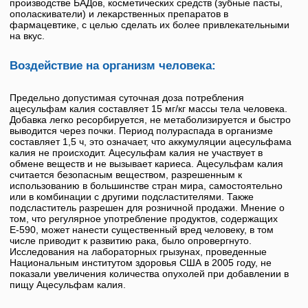
производстве БАДов, косметических средств (зубные пасты,
ополаскиватели) и лекарственных препаратов в
фармацевтике, с целью сделать их более привлекательными
на вкус.
Воздействие на организм человека:
Предельно допустимая суточная доза потребления
ацесульфам калия
составляет 15 мг/кг массы тела человека.
Добавка легко ресорбируется, не метаболизируется и быстро
выводится через почки. Период полураспада в организме
составляет 1,5 ч, это означает, что аккумуляции ацесульфама
калия не происходит.
Ацесульфам калия
не участвует в
обмене веществ и не вызывает кариеса.
Ацесульфам калия
считается безопасным веществом, разрешенным к
использованию в большинстве стран мира, самостоятельно
или в комбинации с другими подсластителями. Также
подсластитель разрешен для розничной продажи. Мнение о
том, что регулярное употребление продуктов, содержащих
Е-590, может нанести существенный вред человеку, в том
числе приводит к развитию рака, было опровергнуто.
Исследования на лабораторных грызунах, проведенные
Национальным институтом здоровья США в 2005 году, не
показали увеличения количества опухолей при добавлении в
пищу
Ацесульфам калия
.