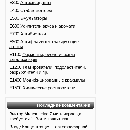
E300
Антиоксиданты
E400
Стабилизаторы
E500
Эмульгаторы
E600
Усилители вкуса и аромата
E700
Антибиотики
E900
Антифламинги, глазирующие
агенты
E1100
Ферменты, биологические
катализаторы
E1200
Глазирователи, подсластители,
разрыхлители и пр.
E1400
Модифицированные крахмалы
E1500
Химические растворители
Последние комментарии
Виктор Минск.:
Нас 7 миллиардов,а...
требуется 1. Вот и травят как...
Влад:
Концентрация... ортофосфорной...