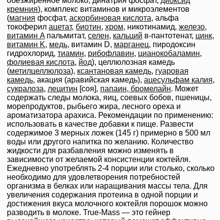
обезжиренное молоко, динатрия фосфат,
диоксид
кремния
), комплекс витаминов и микроэлементов
(
магния
фосфат,
аскорбиновая кислота
, альфа
токоферил
ацетат
,
биотин
,
хром
, никотинамид,
железо
,
витамин A
пальмитат,
селен
,
кальций
в-пантотенат,
цинк
,
витамин K
,
медь
, витамин D,
марганец
, пиродоксин
гидрохлорид,
тиамин
,
рибофлавин
,
цианокобаламин
,
фолиевая кислота
,
йод
), целлюлозная камедь
(
метилцеллюлоза
),
ксантановая камедь
,
гуаровая
камедь
, акация (аравийская камедь),
ацесульфам калия
,
сукралоза
,
лецитин
[соя],
папаин, бромелайн
. Может
содержать следы молока, яиц, соевых бобов, пшеницы,
морепродуктов, рыбьего жира, лесного ореха и
ароматизатора арахиса. Рекомендации по применению:
использовать в качестве добавки к пище. Развести
содержимое 3 мерных ложек (145 г) примерно в 500 мл
воды или другого напитка по желанию. Количество
жидкости для разбавления можно изменять в
зависимости от желаемой консистенции коктейля.
Ежедневно употреблять 2-4 порции или столько, сколько
необходимо для удовлетворения потребностей
организма в белках или наращивания массы тела. Для
увеличения содержания протеина в одной порции и
достижения вкуса молочного коктейля порошок можно
разводить в молоке. True-Mass — это гейнер