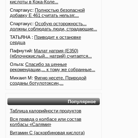
кислоты в Кока-Коле...
Спартакус:
Полностью безопасной
добавку Е 461 считать нельзя:...
Спартакус:
Особую осторожность...
должны соблюдать люди, страдающие...
ТАТЬЯНА :
Приводит к остановке
сердца
Пафнутий:
Малат натрия (E350)
(яблочнокислый... натрий) считается...
Ольга:
Спасибо за ценные
рекомендации,... к тому же собранные...
Михаил М:
Фигню несете. Природой
созданы ботулотоксин,...
Популярное
Таблица калорийности продуктов
Вся правда о колбасе или состав
колбасы «Салями»
Витамин С (аскорбиновая кислота)