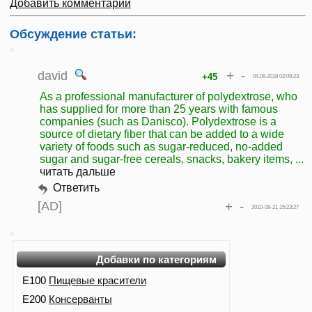
Добавить комментарий
Обсуждение статьи:
+
-
david
+45
04.09.2018 02:09:23
As a professional manufacturer of polydextrose, who
has supplied for more than 25 years with famous
companies (such as Danisco). Polydextrose is a
source of dietary fiber that can be added to a wide
variety of foods such as sugar-reduced, no-added
sugar and sugar-free cereals, snacks, bakery items, ...
читать дальше
Ответить
[AD]
+
-
2010-08-21 15:23:27
Добавки по категориям
E100
Пищевые красители
E200
Консерванты