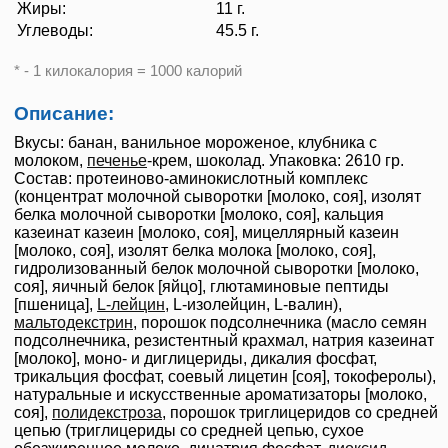
Жиры:
11 г.
Углеводы:
45.5 г.
* - 1 килокалория = 1000 калорий
Описание:
Вкусы: банан, ванильное мороженое, клубника с
молоком,
печенье
-крем, шоколад. Упаковка: 2610 гр.
Состав: протеиново-аминокислотный комплекс
(концентрат молочной сыворотки [молоко, соя], изолят
белка молочной сыворотки [молоко, соя], кальция
казеинат казеин [молоко, соя], мицеллярный казеин
[молоко, соя], изолят белка молока [молоко, соя],
гидролизованный белок молочной сыворотки [молоко,
соя], яичный белок [яйцо], глютаминовые пептиды
[пшеница],
L-лейцин
, L-изолейцин, L-валин),
мальтодекстрин
, порошок подсолнечника (масло семян
подсолнечника, резистентный крахмал, натрия казеинат
[молоко], моно- и диглицериды, дикалия фосфат,
трикальция фосфат, соевый лицетин [соя], токоферолы),
натуральные и искусственные ароматизаторы [молоко,
соя],
полидекстроза
, порошок триглицеридов со средней
цепью (триглицериды со средней цепью, сухое