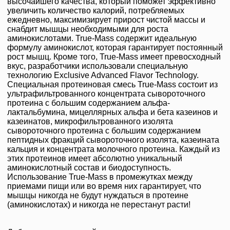
высочайшего качества, который поможет эффективно
увеличить количество калорий, потребляемых
ежедневно, максимизирует прирост чистой массы и
снабдит мышцы необходимыми для роста
аминокислотами. True-Mass содержит идеальную
формулу аминокислот, которая гарантирует постоянный
рост мышц. Кроме того, True-Mass имеет превосходный
вкус, разработчики использовали специальную
технологию Exclusive Advanced Flavor Technology.
Специальная протеиновая смесь True-Mass состоит из
ультрафильтрованного концентрата сывороточного
протеина с большим содержанием альфа-
лактальбумина, мицеллярных альфа и бета казеинов и
казеинатов, микрофильтрованного изолята
сывороточного протеина с большим содержанием
пептидных фракций сывороточного изолята, казеината
кальция и концентрата молочного протеина. Каждый из
этих протеинов имеет абсолютно уникальный
аминокислотный состав и биодоступность.
Использование True-Mass в промежутках между
приемами пищи или во время них гарантирует, что
мышцы никогда не будут нуждаться в протеине
(аминокислотах) и никогда не перестанут расти!