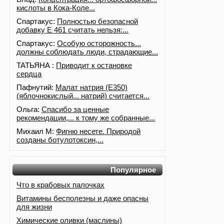
кислоты в Кока-Коле...
Спартакус:
Полностью безопасной
добавку Е 461 считать нельзя:...
Спартакус:
Особую осторожность...
должны соблюдать люди, страдающие...
ТАТЬЯНА :
Приводит к остановке
сердца
Пафнутий:
Малат натрия (E350)
(яблочнокислый... натрий) считается...
Ольга:
Спасибо за ценные
рекомендации,... к тому же собранные...
Михаил М:
Фигню несете. Природой
созданы ботулотоксин,...
Популярное
Что в крабовых палочках
Витамины бесполезны и даже опасны
для жизни
Химические оливки (маслины)