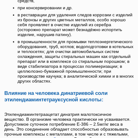
средств,
при консервировании и др.
в реставрации для удаления следов коррозии с изделий
из бронзы и других цветных металлов, особо хорошо
себя проявляет в очистке изделий из серебра
(осторожно препарат может безнадёжно испортить
изделие, нарушив патину).
в промышленности для промывки теплоэнергетического
оборудования, труб, котлов; водоподготовки в котельных
и теплосетях; для очистки автомобильных систем
охлаждения, защиты стиральных машин как отдельный
препарат или в комплексе со стиральным порошком; в
виде стабилизатора в процессах полимеризации; в
целлюлозно-бумажной промышленности; при
производстве каучука; в аналитической химии и в многих
других областях.
Влияние на человека динатриевой соли
этилендиаминтетрауксусной кислоты:
Этилендиаминтетраацетат динатрия
малотоксичное
вещество. В организме человека практически не усваивается.
Допустимое суточное потребление
Е-386
– 2.5мг/кг веса в
день. Это соединение обладает способностью образовывать
прочные комплексы с металлами, в том числе и с тяжелыми,