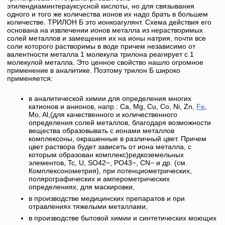
этилендиаминтерауксусной кислоты, но для связывания
одного и того же количества ионов их надо брать в большем
количестве.
ТРИЛОН Б
это ионкоагулянт. Схема действия его
основана на извлечении ионов металла из нерастворимых
солей металлов и замещения их на ионы натрия, почти все
соли которого растворимы в воде причем независимо от
валентности металла 1 молекула трилона реагирует с 1
молекулой металла. Это ценное свойство нашло огромное
применение в аналитике. Поэтому
трилон Б
широко
применяется:
в аналитической химии для определения многих
катионов и анионов, напр.: Ca, Mg, Cu, Со, Ni, Zn,
Fe
,
Mo, Al,(для качественного и количественного
определения солей металлов, благодаря возможности
вещества образовывать с ионами металлов
комплексоны, окрашенные в различный цвет. Причем
цвет раствора будет зависеть от иона металла, с
которым образован комплекс)редкоземельных
элементов, Tc, U, SO42−, PO43−, CN− и др. (см.
Комплексонометрия), при потенциометрических,
полярографических и амперометрических
определениях, для маскировки,
в производстве медицинских препаратов и при
отравлениях тяжелыми металлами,
в производстве бытовой химии и синтетических моющих