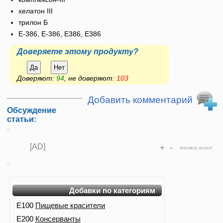
хелатон III
трилон Б
E-386, Е-386, Е386, E386
Доверяете этому продукту?
Да
Нет
Доверяют:
94
, не доверяют:
103
Добавить комментарий
Обсуждение
статьи:
[AD]
+
-
2010-08-21 15:23:27
Добавки по категориям
E100
Пищевые красители
E200
Консерванты