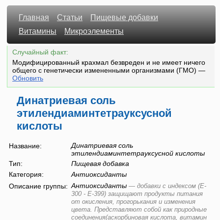
Главная
Статьи
Пищевые добавки
Витамины
Микроэлементы
Случайный факт:
Модифицированный крахмал безвреден и не имеет ничего
общего с генетически измененными организмами (ГМО)
—
Обновить
Динатриевая соль
этилендиаминтетрауксусной
кислоты
Динатриевая соль
Название:
этилендиаминтетрауксусной кислоты
Тип:
Пищевая добавка
Категория:
Антиоксиданты
Антиоксиданты
Описание группы:
—
добавки с индексом (E-
300 - E-399) защищают продукты питания
от окисления, прогорькания и изменения
цвета. Представляют собой как природные
соединения(аскорбиновая кислота, витамин