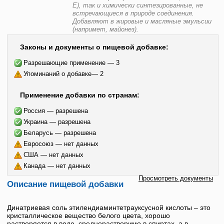
Е), так и химически синтезированные, не
встречающиеся в природе соединения.
Добавляют в жировые и масляные эмульсии
(напримет, майонез).
Законы и документы о пищевой добавке:
Разрешающие применение — 3
Упоминаний о добавке— 2
Применение добавки по странам:
Россия — разрешена
Украина — разрешена
Беларусь — разрешена
Евросоюз — нет данных
США — нет данных
Канада — нет данных
Просмотреть документы
Описание пищевой добавки
Динатриевая соль этилендиаминтетрауксусной кислоты
– это
кристаллическое вещество белого цвета, хорошо
растворяется в воде, среднерастворимо в спиртах, а в