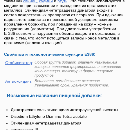
таким как
свинец
,
кадмий
и
ртуть
. Это свойство используется в
медицине при всасывании и выведении из организма этих
металлов.
Этилендиаминтетраацетат динатрия
входит в
состав лекарственных препаратов от псориаза. При вдыхании
паров этого вещества в превышенной дозировке возможны
проявления бронхита, при попадании на кожу – кожные
раздражения (дерматиты). При длительном употреблении
Е-386
возможны нарушения обмена веществ в организме, в
связи с тем, что могут истощиться запасы ионов металлов в
организме (железа и кальция).
Свойства и технологические функции Е386:
Особая группа добавок, главным назначением
Стабилизатор
:
которых является формирование и сохранение
консистенции, текстур и формы пищевых
продуктов.
Вещества, замедляющие окисление.
Антиоксидант
:
Увеличивают сроки хранения продуктов.
Возможные названия пищевой добавки:
Динатриевая соль этилендиаминтетрауксусной кислоты
Disodium Ethylene Diamine Tetra-acetate
Этилендиаминтетраацетат динатрия
комплексон-III