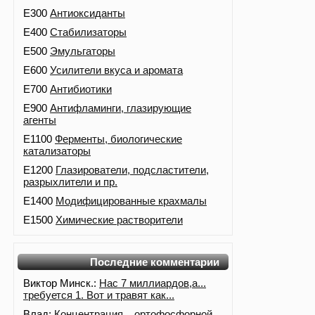
E300
Антиоксиданты
E400
Стабилизаторы
E500
Эмульгаторы
E600
Усилители вкуса и аромата
E700
Антибиотики
E900
Антифламинги, глазирующие
агенты
E1100
Ферменты, биологические
катализаторы
E1200
Глазирователи, подсластители,
разрыхлители и пр.
E1400
Модифицированные крахмалы
E1500
Химические растворители
Последние комментарии
Виктор Минск.:
Нас 7 миллиардов,а...
требуется 1. Вот и травят как...
Влад:
Концентрация... ортофосфорной...