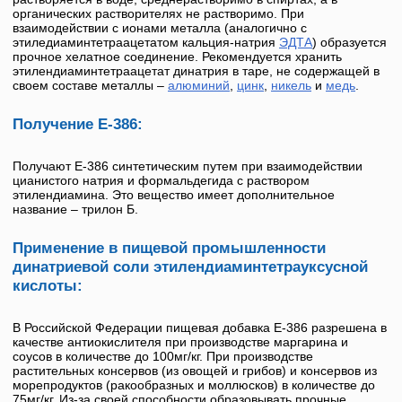
органических растворителях не растворимо. При
взаимодействии с ионами металла (аналогично с
этиледиаминтетраацетатом кальция-натрия
ЭДТА
) образуется
прочное хелатное соединение. Рекомендуется хранить
этилендиаминтетраацетат динатрия
в таре, не содержащей в
своем составе металлы –
алюминий
,
цинк
,
никель
и
медь
.
Получение Е-386:
Получают
Е-386
синтетическим путем при взаимодействии
цианистого натрия и формальдегида с раствором
этилендиамина. Это вещество имеет дополнительное
название –
трилон Б
.
Применение в пищевой промышленности
динатриевой соли этилендиаминтетрауксусной
кислоты:
В Российской Федерации пищевая добавка
Е-386
разрешена в
качестве антиокислителя при производстве маргарина и
соусов в количестве до 100мг/кг. При производстве
растительных консервов (из овощей и грибов) и консервов из
морепродуктов (ракообразных и моллюсков) в количестве до
75мг/кг. Из-за своей способности образовывать прочные