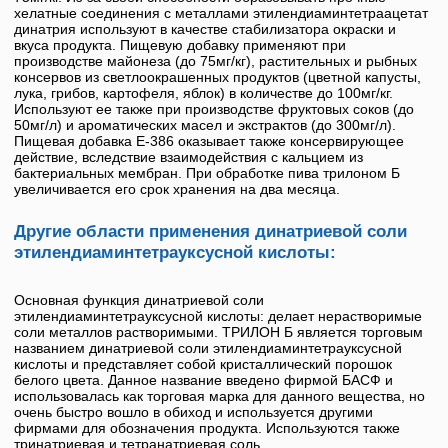
хелатные соединения с металлами
этилендиаминтетраацетат
динатрия
используют в качестве стабилизатора окраски и
вкуса продукта. Пищевую добавку применяют при
производстве майонеза (до 75мг/кг), растительных и рыбных
консервов из светлоокрашенных продуктов (цветной капусты,
лука, грибов, картофеля, яблок) в количестве до 100мг/кг.
Используют ее также при производстве фруктовых соков (до
50мг/л) и ароматических масел и экстрактов (до 300мг/л).
Пищевая добавка
Е-386
оказывает также консервирующее
действие, вследствие взаимодействия с кальцием из
бактериальных мембран. При обработке пива трилоном Б
увеличивается его срок хранения на два месяца.
Другие области применения динатриевой соли
этилендиаминтетрауксусной кислоты:
Основная функция динатриевой соли
этилендиаминтетрауксусной кислоты: делает нерастворимые
соли металлов растворимыми.
ТРИЛОН Б
является торговым
названием динатриевой соли этилендиаминтетрауксусной
кислоты и представляет собой кристаллический порошок
белого цвета. Данное название введено фирмой БАСФ и
использовалась как торговая марка для данного вещества, но
очень быстро вошло в обиход и используется другими
фирмами для обозначения продукта. Используются также
тринатриевая и тетранатриевая соль