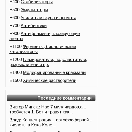
E400
Стабилизаторы
E500
Эмульгаторы
E600
Усилители вкуса и аромата
E700
Антибиотики
E900
Антифламинги, глазирующие
агенты
E1100
Ферменты, биологические
катализаторы
E1200
Глазирователи, подсластители,
разрыхлители и пр.
E1400
Модифицированные крахмалы
E1500
Химические растворители
Последние комментарии
Виктор Минск.:
Нас 7 миллиардов,а...
требуется 1. Вот и травят как...
Влад:
Концентрация... ортофосфорной...
кислоты в Кока-Коле...