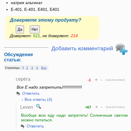
натрия альгинат
E-401, Е-401, E401, Е401
Доверяете этому продукту?
Да
Нет
Доверяют:
521
, не доверяют:
214
Добавить комментарий
Обсуждение
статьи:
Страницы:
1
2
3
4
Все
серёга
+
-
-1
23.06.2013 23:06:42
Все Е надо запретить!!!!!!!!!!!!!!!!!
Ответить
↓ Все ответы (4)
+
-
Leven
+67
24.06.2013 20:06:11
Вообще всю еду надо запретить! Солнечным светом
можно питаться.
Ответить