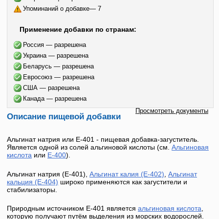
Упоминаний о добавке— 7
Применение добавки по странам:
Россия — разрешена
Украина — разрешена
Беларусь — разрешена
Евросоюз — разрешена
США — разрешена
Канада — разрешена
Просмотреть документы
Описание пищевой добавки
Альгинат натрия
или
Е-401
- пищевая добавка-загуститель.
Является одной из солей альгиновой кислоты (см.
Альгиновая
кислота
или
Е-400
).
Альгинат натрия
(
E-401
),
Альгинат калия (Е-402)
,
Альгинат
кальция (Е-404)
широко применяются как загустители и
стабилизаторы.
Природным источником
Е-401
является
альгиновая кислота
,
которую получают путём выделения из морских водорослей.