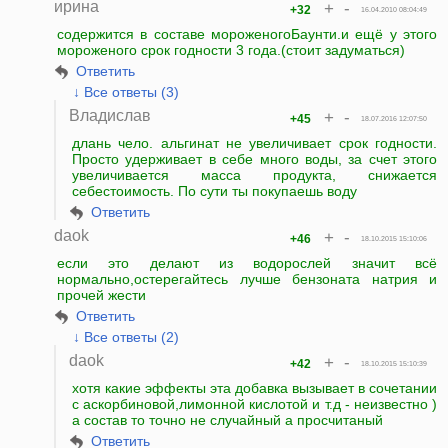
ирина
+
-
+32
16.04.2010 08:04:49
содержится в составе мороженогоБаунти.и ещё у этого
мороженого срок годности 3 года.(стоит задуматься)
Ответить
↓ Все ответы (3)
Владислав
+
-
+45
18.07.2016 12:07:50
длань чело. альгинат не увеличивает срок годности.
Просто удерживает в себе много воды, за счет этого
увеличивается масса продукта, снижается
себестоимость. По сути ты покупаешь воду
Ответить
daok
+
-
+46
18.10.2015 15:10:06
если это делают из водорослей значит всё
нормально,остерегайтесь лучше бензоната натрия и
прочей жести
Ответить
↓ Все ответы (2)
daok
+
-
+42
18.10.2015 15:10:39
хотя какие эффекты эта добавка вызывает в сочетании
с аскорбиновой,лимонной кислотой и т.д - неизвестно )
а состав то точно не случайный а просчитаный
Ответить