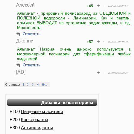
Алексей
+
-
+45
27.04.2015 21:04:57
Альгинат - природный полисахарид из СЪЕДОБНОЙ и
ПОЛЕЗНОЙ водоросли - Ламинарии. Как и пектин,
альгинат ВЫВОДИТ из организма радионуклиды, и т.д.
Можно есть.
Ответить
Джонни
+
-
+57
15.08.2013 07:08:19
Альгинат Натрия очень широко используется в
молекулярной кулинарии для сферификации любых
жидкостей.
Ответить
[AD]
+
-
2010-08-21 15:23:27
Страницы:
1
2
3
4
Все
Добавки по категориям
E100
Пищевые красители
E200
Консерванты
E300
Антиоксиданты