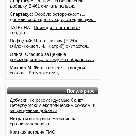
Спартакус:
Полностью безопасной
добавку Е 461 считать нельзя:...
Спартакус:
Особую осторожность...
должны соблюдать люди, страдающие...
ТАТЬЯНА :
Приводит к остановке
сердца
Пафнутий:
Малат натрия (E350)
(яблочнокислый... натрий) считается...
Ольга:
Спасибо за ценные
рекомендации,... к тому же собранные...
Михаил М:
Фигню несете. Природой
созданы ботулотоксин,...
Популярное
Добавки, не рекомендуемые Санкт-
Петербургским экологическим союзом, и
запрещенные добавки
Нитраты и нитриты. Влияние на
организм человека
Краткая история ГМО