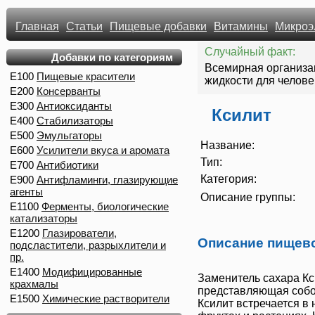
Главная
Статьи
Пищевые добавки
Витамины
Микроэ
Случайный факт:
Добавки по категориям
Всемирная организа
E100
Пищевые красители
жидкости для человек
E200
Консерванты
E300
Антиоксиданты
Ксилит
E400
Стабилизаторы
E500
Эмульгаторы
Название:
E600
Усилители вкуса и аромата
Тип:
E700
Антибиотики
Категория:
E900
Антифламинги, глазирующие
агенты
Описание группы:
E1100
Ферменты, биологические
катализаторы
E1200
Глазирователи,
Описание пищев
подсластители, разрыхлители и
пр.
E1400
Модифицированные
Заменитель сахара
Кс
крахмалы
представляющая собо
E1500
Химические растворители
Ксилит
встречается в 