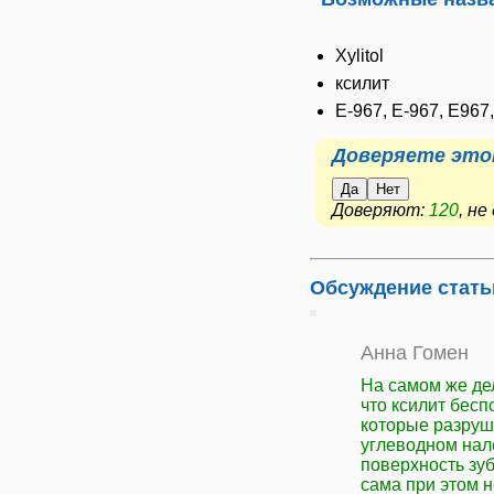
Xylitol
ксилит
E-967, Е-967, Е967
Доверяете это
Да
Нет
Доверяют:
120
, н
Обсуждение стать
Анна Гомен
На самом же дел
что ксилит бесп
которые разруш
углеводном нале
поверхность зуб
сама при этом 