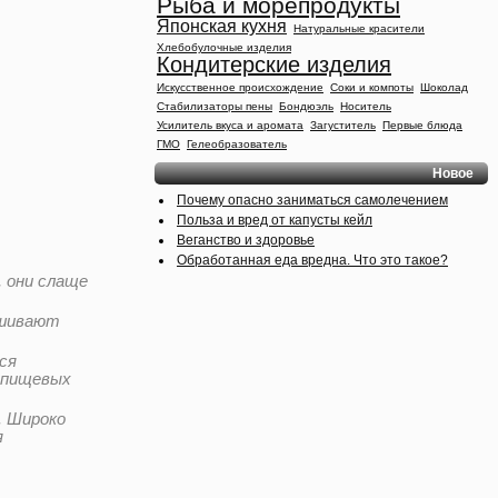
Рыба и морепродукты
Японская кухня
Натуральные красители
Хлебобулочные изделия
Кондитерские изделия
Искусственное происхождение
Соки и компоты
Шоколад
Стабилизаторы пены
Бондюэль
Носитель
Усилитель вкуса и аромата
Загуститель
Первые блюда
ГМО
Гелеобразователь
Новое
Почему опасно заниматься самолечением
Польза и вред от капусты кейл
Веганство и здоровье
Обработанная еда вредна. Что это такое?
 они слаще
ешивают
ся
 пищевых
. Широко
я