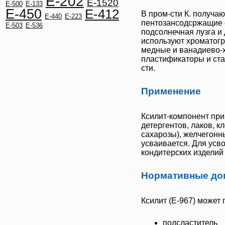
E-202
E-1520
E-500
E-133
E-450
E-412
В пром-сти К. получа
E-440
E-223
пентозансодсржащие о
E-503
E-536
подсолнечная лузга и
используют хроматогр
медные и ванадиево-хи
пластификаторы и ста
сти.
Применение
Ксилит
-компонент пр
детергентов, лаков, к
сахарозы), желчегонн
усваивается. Для усв
кондитерских изделий
Нормативные до
Ксилит
(
Е-967
) может 
подсластитель