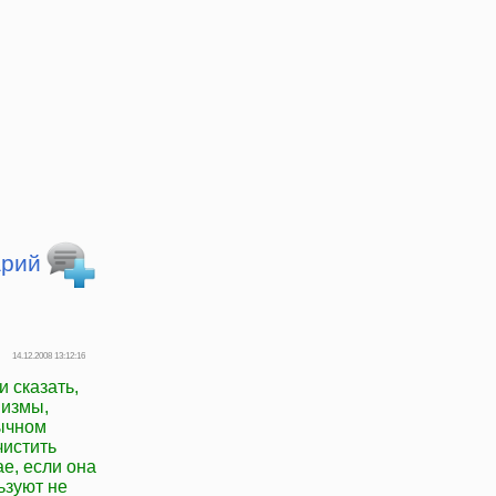
арий
14.12.2008 13:12:16
 сказать,
низмы,
бычном
чистить
ае, если она
ьзуют не