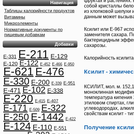
фруктах и растениях.
Навигация
собой кристаллы бело
Таблицы калорийности продуктов
из хлопковой шелухи 
данным может вызыв
Витамины
Микроэлементы
Ксилит
или
Е-967
испо
Нормативные документы по
пищевым добавкам
заменителя сахара. 
бактерицидным эффек
Добавки
сахарозы.
E-211
E-129
E-331
Калорийность ксилита -
E-122
E-120
E-452
E-466
E-950
E-621
E-476
Ксилит - химиче
E-330
E-200
E-951
E-339
КСИЛИТ
, мол. м. 15
E-102
E-471
E-338
моноклинная модификаци
E-220
температура кипения 2
E-407
E-415
этиловом спиртах, гли
E-322
E-171
углеводородах, алкил
E-509
E-1442
свойствам
ксилит
- ти
E-250
E-422
E-124
E-110
Получение ксили
E-551