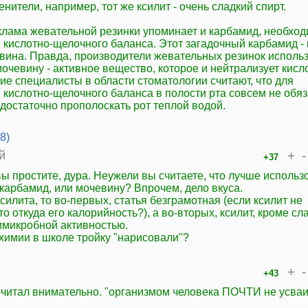
менители, например, тот же ксилит - очень сладкий спирт.
еклама жевательной резинки упоминает и карбамид, необхо
кислотно-щелочного баланса. Этот загадочный карбамид - 
чевина. Правда, производители жевательных резинок исполь
очевину - активное вещество, которое и нейтрализует кисло
ие специалисты в области стоматологии считают, что для
 кислотно-щелочного баланса в полости рта совсем не обя
 достаточно прополоскать рот теплой водой.
8)
й
+
-
+37
вы простите, дура. Неужели вы считаете, что лучше использ
карбамид, или мочевину? Впрочем, дело вкуса.
ксилита, то во-первых, статья безграмотная (если ксилит не
то откуда его калорийность?), а во-вторых, ксилит, кроме сл
имикробной активностью.
 химии в школе тройку "нарисовали"?
+
-
+43
рочитал внимательно. "организмом человека ПОЧТИ не усваи