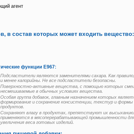
щий агент
в, в состав которых может входить вещество:
гические функции Е967:
Подсластители являются заменителями сахара. Как правило,
и менее калорийны. Не все подсластители безопасны.
Поверхностно-активные вещества, с помощью которых см
несмешиваемые в обычных условиях вещества.
Особая группа добавок, главным назначением которых являет
формирование и сохранение консистенции, текстур и формы
продуктов.
Сохраняют влагу в продуктах, препятствуют их высыханию
применяются в мясоперерабатывающей промышленности дл
увеличения веса готовых изделий.
ния пищевой добавки: