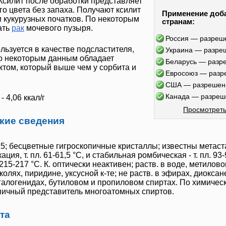
Ксилит
после обработки представляет
го цвета без запаха. Получают
ксилит
Применение доб
и кукурузных початков. По некоторым
странам:
ать
рак
мочевого пузыря.
Россия — разреш
льзуется в качестве подсластителя,
Украина — разре
По некоторым данным обладает
Беларусь — разр
том, который выше чем у сорбита и
Евросоюз — разр
США — разрешен
Канада — разреш
 4,06 ккал/г
Просмотреть
ские сведения
2,15; бесцветные гигроскопичные кристаллы; известны метас
я, т. пл. 61-61,5 °С, и стабильная ромбическая - т. пл. 93-
15-217 °С. К. оптически неактивен; раств. в воде, метилово
колях, пиридине, уксусной к-те; не раств. в эфирах, диоксан
галогенидах, бутиловом и пропиловом спиртах. По химичес
пичный представитель многоатомных спиртов.
та