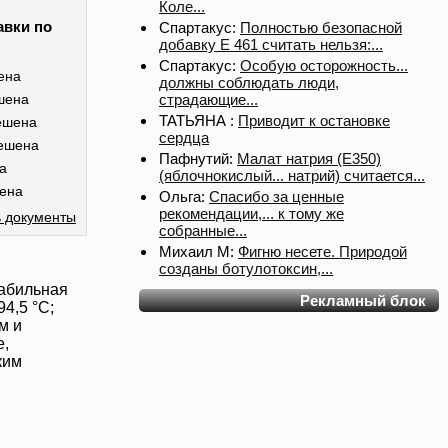
Коле...
авки по
Спартакус:
Полностью безопасной
добавку Е 461 считать нельзя:...
Спартакус:
Особую осторожность...
ена
должны соблюдать люди,
страдающие...
шена
ТАТЬЯНА :
Приводит к остановке
ешена
сердца
ешена
Пафнутий:
Малат натрия (E350)
а
(яблочнокислый... натрий) считается...
ена
Ольга:
Спасибо за ценные
рекомендации,... к тому же
 документы
собранные...
Михаил М:
Фигню несете. Природой
созданы ботулотоксин,...
табильная
Рекламный блок
94,5 °С;
м и
е,
ким