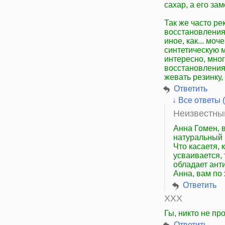
сахар, а его за
Так же часто р
восстановления 
иное, как... мо
синтетическую м
интересно, мног
восстановления
жевать резинку,
Ответить
↓ Все ответы (
Неизвестны
Анна Гомен, 
натуральный 
Что касаетя, 
усваивается, 
обладает ант
Анна, вам по
Ответить
ХХХ
Гы, никто не п
Ответить