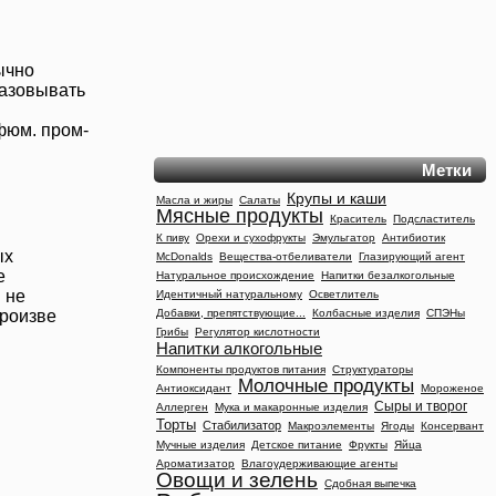
ычно
разовывать
фюм. пром-
Метки
Крупы и каши
Масла и жиры
Салаты
Мясные продукты
Краситель
Подсластитель
К пиву
Орехи и сухофрукты
Эмульгатор
Антибиотик
ых
McDonalds
Вещества-отбеливатели
Глазирующий агент
е
Натуральное происхождение
Напитки безалкогольные
 не
Идентичный натуральному
Осветлитель
Добавки, препятствующие...
Колбасные изделия
СПЭНы
произве
Грибы
Регулятор кислотности
Напитки алкогольные
Компоненты продуктов питания
Структураторы
Молочные продукты
Антиоксидант
Мороженое
Сыры и творог
Аллерген
Мука и макаронные изделия
Торты
Стабилизатор
Макроэлементы
Ягоды
Консервант
Мучные изделия
Детское питание
Фрукты
Яйца
Ароматизатор
Влагоудерживающие агенты
Овощи и зелень
Сдобная выпечка