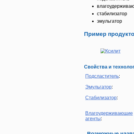
влагоудерживаю
стабилизатор
эмульгатор
Пример продукто
Свойства и техноло
Подсластитель
:
Эмульгатор
:
Стабилизатор
:
Влагоудерживающие
агенты
:
Возможные назва