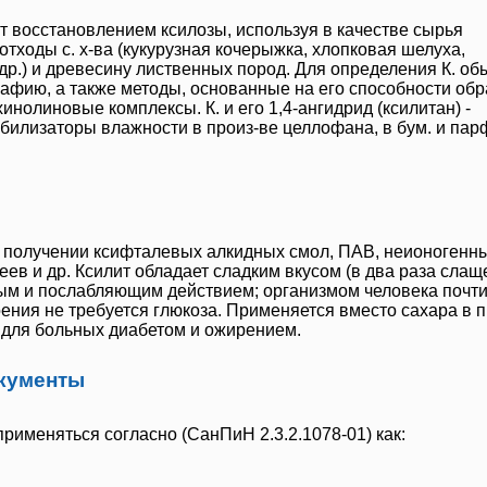
ют восстановлением ксилозы, используя в качестве сырья
тходы с. х-ва (кукурузная кочерыжка, хлопковая шелуха,
 др.) и древесину лиственных пород. Для определения К. об
афию, а также методы, основанные на его способности об
нолиновые комплексы. К. и его 1,4-ангидрид (ксилитан) -
билизаторы влажности в произ-ве целлофана, в бум. и пар
и получении ксифталевых алкидных смол, ПАВ, неионогенн
леев и др.
Ксилит
обладает сладким вкусом (в два раза слащ
ым и послабляющим действием; организмом человека почти
оения не требуется глюкоза. Применяется вместо сахара в 
 для больных диабетом и ожирением.
кументы
применяться согласно (СанПиН 2.3.2.1078-01) как: