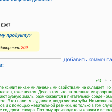
, E967
му продукту?
е доверяют:
209
Добавить коммент
и:
+
-
+45
е ксилит никакими лечебными свойствами не обладает. Но и
олезен, тоже нельзя. Дело в том, что патогенные микроорга
ают зубную эмаль, размножаются в питательной среде - о
те. Этот налет мы удаляем, когда чистим зубы. Но можно о
ов и с помощью жевательной резинки, но только в том случ
не содержит сахара. Поэтому производители жвачки и испол