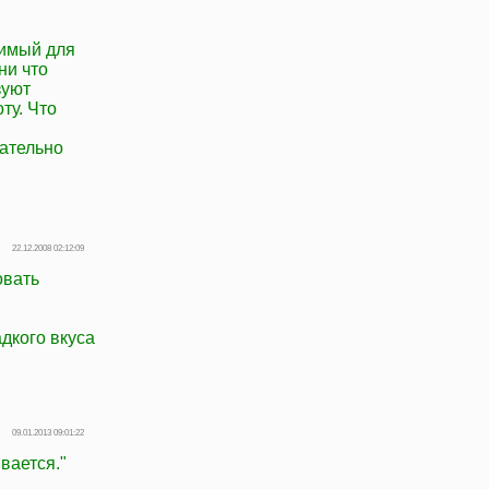
димый для
ни что
зуют
ту. Что
зательно
22.12.2008 02:12:09
овать
адкого вкуса
09.01.2013 09:01:22
вается."