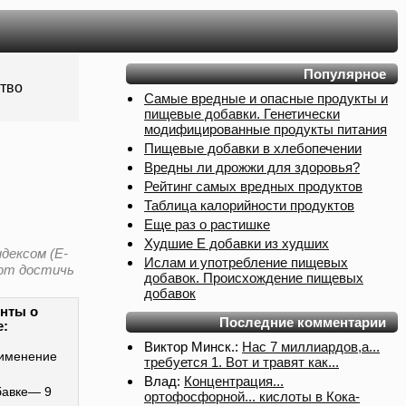
Популярное
ство
Самые вредные и опасные продукты и
пищевые добавки. Генетически
модифицированные продукты питания
Пищевые добавки в хлебопечении
Вредны ли дрожжи для здоровья?
Рейтинг самых вредных продуктов
Таблица калорийности продуктов
Еще раз о растишке
Худшие Е добавки из худших
ндексом (E-
Ислам и употребление пищевых
ают достичь
добавок. Происхождение пищевых
добавок
нты о
Последние комментарии
е:
Виктор Минск.:
Нас 7 миллиардов,а...
именение
требуется 1. Вот и травят как...
Влад:
Концентрация...
бавке— 9
ортофосфорной... кислоты в Кока-