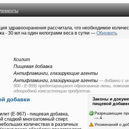
лементы
ция здравоохранения рассчитала, что необходимое количе
а - 30 мл на один килограмм веса в сутки
—
Обновить
Ксилит
Пищевая добавка
Антифламинги, глазирующие агенты
Антифламинги, глазирующие агенты
—
добавки с и
900 - E-999) предотвращают образование пены, помог
однородной консистенции продуктов.
ой добавки
Законы и докуме
пищевой добавк
Разрешающие пр
илит
(
Е-967
) - пищевая добавка,
— 4
й сладкий многоатомный спирт.
небольших количествах в различных
Упоминаний о до