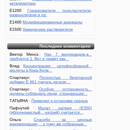
катализаторы
E1200
Глазирователи, подсластители,
разрыхлители и пр.
E1400
Модифицированные крахмалы
E1500
Химические растворители
Последние комментарии
Виктор Минск.:
Нас 7 миллиардов,а...
требуется 1. Вот и травят как...
Влад:
Концентрация... ортофосфорной...
кислоты в Кока-Коле...
Спартакус:
Полностью безопасной
добавку Е 461 считать нельзя:...
Спартакус:
Особую осторожность...
должны соблюдать люди, страдающие...
ТАТЬЯНА :
Приводит к остановке сердца
Пафнутий:
Малат натрия (E350)
(яблочнокислый... натрий) считается...
Ольга:
Спасибо за ценные
рекомендации,... к тому же собранные...