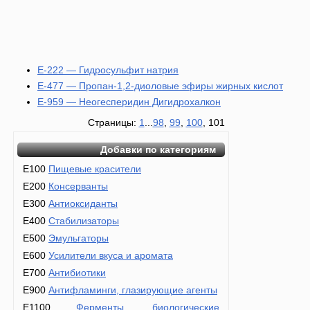
E-222 — Гидросульфит натрия
E-477 — Пропан-1,2-диоловые эфиры жирных кислот
E-959 — Неогесперидин Дигидрохалкон
Страницы:
1
...
98
,
99
,
100
, 101
Добавки по категориям
E100
Пищевые красители
E200
Консерванты
E300
Антиоксиданты
E400
Стабилизаторы
E500
Эмульгаторы
E600
Усилители вкуса и аромата
E700
Антибиотики
E900
Антифламинги, глазирующие агенты
E1100
Ферменты, биологические