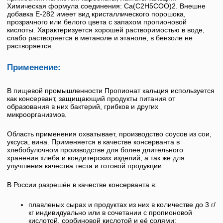
Химическая формула соединения: Ca(C2H5COO)2. Внешне
добавка
Е-282
имеет вид кристаллического порошока,
прозрачного или белого цвета с запахом пропионовой
кислоты. Характеризуется хорошей растворимостью в воде,
слабо растворяется в метаноле и этаноле, в бензоле не
растворяется.
Применение:
В пищевой промышленности
Пропионат кальция
используется
как консервант, защищающий продукты питания от
образования в них бактерий, грибков и других
микроорганизмов.
Область применения охватывает, производство соусов из сои,
уксуса, вина. Применяется в качестве консерванта в
хлебобулочном производстве для более длительного
хранения хлеба и кондитерских изделий, а так же для
улучшения качества теста и готовой продукции.
В России разрешён в качестве консерванта в:
плавленых сырах и продуктах из них в количестве до 3 г/
кг индивидуально или в сочетании с пропионовой
кислотой, сорбиновой кислотой и её солями;