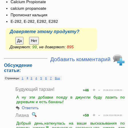
Calcium Propionate
calcium propanoate
Пропионат кальция
E-282, Е-282, Е282, E282
Доверяете этому продукту?
Да
Нет
Доверяют:
99
, не доверяют:
895
Добавить комментарий
Обсуждение
статьи:
Страницы:
1
2
3
4
5
6
7
Все
Будующий тарзан!
+
-
+46
20.08.2016 13:08:29
А ну эти добавки поеду в джунгли буду лазить по
деревьям и есть бананы!
Ответить
+
-
Лиана
+59
13.04.2014 08:04:45
Добрый день,наткнулась на ваши высказывания по
поводу химии.Я полностью согласна,что химия для