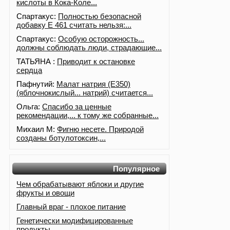
кислоты в Кока-Коле...
Спартакус:
Полностью безопасной
добавку Е 461 считать нельзя:...
Спартакус:
Особую осторожность...
должны соблюдать люди, страдающие...
ТАТЬЯНА :
Приводит к остановке
сердца
Пафнутий:
Малат натрия (E350)
(яблочнокислый... натрий) считается...
Ольга:
Спасибо за ценные
рекомендации,... к тому же собранные...
Михаил М:
Фигню несете. Природой
созданы ботулотоксин,...
Популярное
Чем обрабатывают яблоки и другие
фрукты и овощи
Главный враг - плохое питание
Генетически модифицированные
продукты