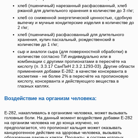
хлеб (пшеничный) нарезанный расфасованный, хлеб
ржаной для длительного хранения в количестве до 3 г/кг;
хлеб со сниженной энергетической ценностью, сдобную
выпечку и мучные кондитерские изделия в количестве до
2 г/кг;
хлеб (пшеничный) расфасованный для длительного
хранения, кулич пасхальный, рождественский в
количестве до 1 г/кг;
сыр и аналоги сыра (для поверхностной обработки) в
количестве согласно ТИ индивидуально или в
комбинации с другими пропионатами в пересчёте на
кислоту (п. 3.3.17 СанПиН 2.3.2.1293-03). Другие области
применения добавки Е-282: в качестве консерванта в
косметике - не более 2% в пересчёте на пропионовую
кислоту, консерванта и действующего вещества в
глазных каплях.
Воздействие на организм человека:
Е-282
, накапливаясь в организме человека, может вызывать
головные боли. На данный момент воздействие добавки
Е-282
на организм человека не до конца изучено, но
предполагается, что
пропионат кальция
может оказывать
канцерогенное действие на здоровье человека, вызывать
образование раковых клеток. Продукты, в составе которых