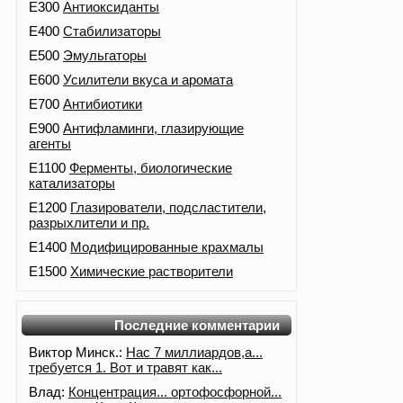
E300
Антиоксиданты
E400
Стабилизаторы
E500
Эмульгаторы
E600
Усилители вкуса и аромата
E700
Антибиотики
E900
Антифламинги, глазирующие
агенты
E1100
Ферменты, биологические
катализаторы
E1200
Глазирователи, подсластители,
разрыхлители и пр.
E1400
Модифицированные крахмалы
E1500
Химические растворители
Последние комментарии
Виктор Минск.:
Нас 7 миллиардов,а...
требуется 1. Вот и травят как...
Влад:
Концентрация... ортофосфорной...