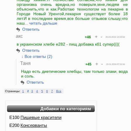
организма очень вредна,но поверьте,мне,людям не
объяснить,что и как.Работаю технологом на пекарне в
Городе Новый Уренгой,пекарня существует более 18
лет.И в последнее время,все больше отзывов слышу,что
наш...
читать дальше
Ответить
акс
+
-
+46
20.03.2015 14:03:56
в украинском хлебе е282 - пищ добавка кб1 супер((((
Ответить
↓ Все ответы (2)
Таня
+
-
+45
19.11.2016 07:11:16
Надо есть диетические хлебцы, там только злаки, вода
и соль.
Ответить
Страницы:
1
2
3
4
5
6
7
Все
Добавки по категориям
E100
Пищевые красители
E200
Консерванты