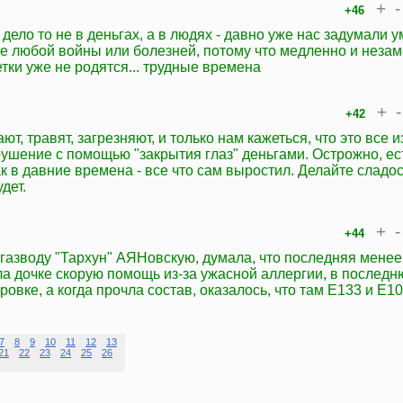
+
-
+46
 дело то не в деньгах, а в людях - давно уже нас задумали 
же любой войны или болезней, потому что медленно и незам
детки уже не родятся... трудные времена
+
-
+42
, травят, загрезняют, и только нам кажеться, что это все из
рушение с помощью "закрытия глаз" деньгами. Острожно, ес
к в давние времена - все что сам выростил. Делайте сладос
дет.
+
-
+44
газводу "Тархун" АЯНовскую, думала, что последняя менее
ла дочке скорую помощь из-за ужасной аллергии, в послед
ровке, а когда прочла состав, оказалось, что там Е133 и Е10
7
8
9
10
11
12
13
21
22
23
24
25
26