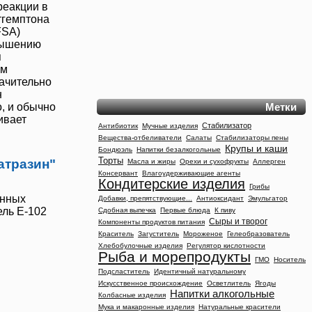
реакции в
тгемптона
FSA)
овышению
я
ым
ачительно
н
Метки
, и обычно
ивает
Стабилизатор
Антибиотик
Мучные изделия
Вещества-отбеливатели
Салаты
Стабилизаторы пены
Крупы и каши
Бондюэль
Напитки безалкогольные
Торты
атразин"
Масла и жиры
Орехи и сухофрукты
Аллерген
Консервант
Влагоудерживающие агенты
Кондитерские изделия
Грибы
анных
Добавки, препятствующие...
Антиоксидант
Эмульгатор
тель
Е-102
Сдобная выпечка
Первые блюда
К пиву
Сыры и творог
Компоненты продуктов питания
Краситель
Загуститель
Мороженое
Гелеобразователь
Хлебобулочные изделия
Регулятор кислотности
Рыба и морепродукты
ГМО
Носитель
Подсластитель
Идентичный натуральному
Искусственное происхождение
Осветлитель
Ягоды
Напитки алкогольные
Колбасные изделия
Мука и макаронные изделия
Натуральные красители