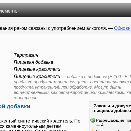
лементы
вания раком связаны с употреблением алкоголя.
—
Обнови
Тартразин
Пищевая добавка
Пищевые красители
Пищевые красители
—
добавки с индексом (E-100 - E-
придают продуктам питания цвет, восстанавливают
продукта утраченный при обработке. Могут быть
естественными, как бета-каротин или химическими, ка
тартразин.
ой добавки
Законы и докуме
пищевой добавк
Разрешающие пр
 желтый синтетический краситель. По
— 4
ся каменноугольным дегтем,