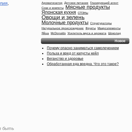
елия
.
Ароматизатор
Детское питание
Глазирующий агент
Мясные продукты
Соки и компоты
Японская кухня
СПЭНы
Овощи и зелень
Молочные продукты
Структураторы
Натуральное происхождение
Фрукты
Макроэлементы
Яйца
McDonalds
Усилитель вкуса и аромата
Шоколад
Новое
Почему опасно заниматься самолечением
Польза и вред от капусты кейл
Веганство и здоровье
Обработанная еда вредна. Что это такое?
т быть