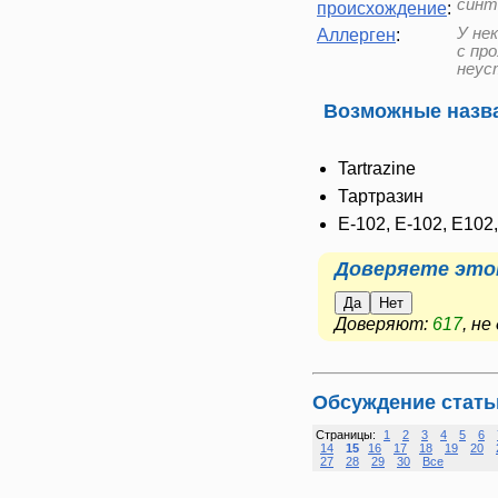
синт
происхождение
:
У не
Аллерген
:
с пр
неус
Возможные назва
Tartrazine
Тартразин
E-102, Е-102, Е102
Доверяете это
Да
Нет
Доверяют:
617
, н
Обсуждение стать
Страницы:
1
2
3
4
5
6
14
15
16
17
18
19
20
27
28
29
30
Все