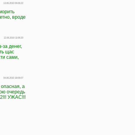
13.06.2010 06:06:22
уморить
етно, вроде
12.06.2010 11:06:20
-за денег,
ть щас
ти сами,
04.06.2010 18:06:07
 опасная, а
нюю очередь
2!!! УЖАС!!!