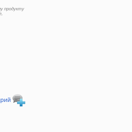
у продукту
е,
арий