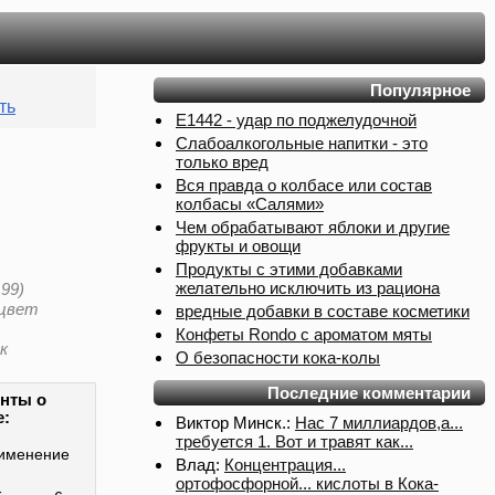
Популярное
ть
Е1442 - удар по поджелудочной
Слабоалкогольные напитки - это
только вред
Вся правда о колбасе или состав
колбасы «Салями»
Чем обрабатывают яблоки и другие
фрукты и овощи
Продукты с этими добавками
желательно исключить из рациона
199)
 цвет
вредные добавки в составе косметики
Конфеты Rondo с ароматом мяты
к
О безопасности кока-колы
Последние комментарии
нты о
е:
Виктор Минск.:
Нас 7 миллиардов,а...
требуется 1. Вот и травят как...
именение
Влад:
Концентрация...
ортофосфорной... кислоты в Кока-