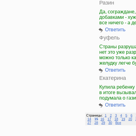
Разин
Да, сограждане,
добавками - ху
все ничего - а 
Ответить
Фуфель
Страны разрушают
нет это уже раз
можно только ка
желудку легче бу
Ответить
Екатерина
Купила ребенку 
в итоге вызыва
подумала о гази
Ответить
Страницы:
1
2
3
4
5
6
14
15
16
17
18
19
20
27
28
29
30
Все