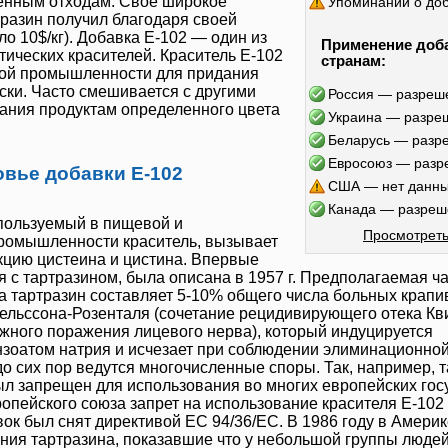
енным отходам. Свое широкое
Упоминаний о до
тразин
получил благодаря своей
ло 10$/кг). Добавка
Е-102
— один из
Применение доб
ических красителей. Краситель
Е-102
странам:
вой промышленности для придания
ски. Часто смешивается с другими
Россия — разреш
ания продуктам определенного цвета
Украина — разре
Беларусь — разр
Евросоюз — разр
овье добавки Е-102
США — нет данн
Канада — разреш
спользуемый в пищевой и
Просмотреть
ромышленности краситель, вызывает
кцию цистеина и цистина. Впервые
я с тартразином, была описана в 1957 г. Предполагаемая ч
на
тартразин
составляет 5-10% общего числа больных крапи
льссона-Розенталя (сочетание рецидивирующего отека Кв
жного поражения лицевого нерва), который индуцируется
нзоатом натрия и исчезает при соблюдении элиминационной
о сих пор ведутся многочисленные споры. Так, например,
т
 запрещен для использования во многих европейских гос
опейского союза запрет на использование красителя
Е-102
ок был снят директивой ЕС 94/36/EC. В 1986 году в Амери
ия тартразина, показавшие что у небольшой группы людей 