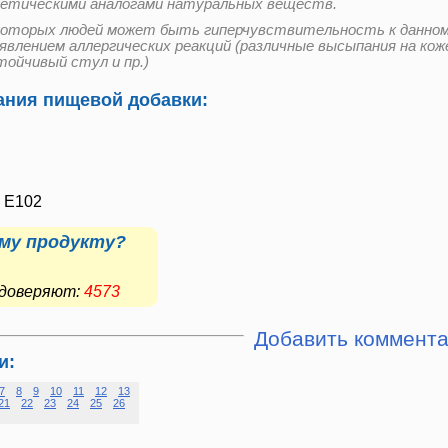
етическими аналогами натуральных веществ.
которых людей может быть гиперчувствительность к данном
оявлением аллергических реакций (различные высыпания на кож
тойчивый стул и пр.)
ния пищевой добавки:
, E102
му продукту?
е доверяют:
4573
Добавить коммент
и:
7
8
9
10
11
12
13
21
22
23
24
25
26