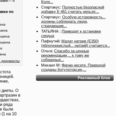
бавке— 6
Коле...
Спартакус:
Полностью безопасной
добавку Е 461 считать нельзя:...
авки по
Спартакус:
Особую осторожность...
должны соблюдать люди,
ена
страдающие...
шена
ТАТЬЯНА :
Приводит к остановке
сердца
ешена
Пафнутий:
Малат натрия (E350)
ешена
(яблочнокислый... натрий) считается...
ых
Ольга:
Спасибо за ценные
ена
рекомендации,... к тому же
собранные...
 документы
Михаил М:
Фигню несете. Природой
созданы ботулотоксин,...
астота
вницей.
Рекламный блок
инке,
 диеты. О
артразин
в
ударствах,
и ряда
ке были
(1 на 10