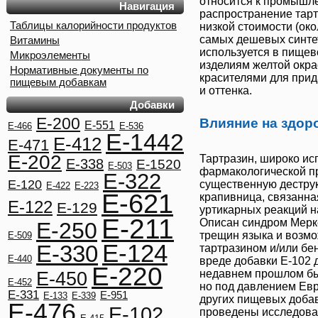
относится к промышл
Навигация
распространение
тар
Таблицы калорийности продуктов
низкой стоимости (око
самых дешевых синтет
Витамины
используется в пище
Микроэлементы
изделиям желтой окра
Нормативные документы по
красителями для прид
пищевым добавкам
и оттенка.
Добавки
E-200
Влияние на здор
E-551
E-466
E-536
E-1442
E-412
E-471
E-202
Тартразин
, широко и
E-338
E-1520
E-503
фармакологической п
E-322
E-120
существенную дестру
E-422
E-223
E-621
крапивница, связанна
E-122
E-129
уртикарных реакций 
E-211
Описан синдром Мерке
E-250
трещин языка и возмо
E-509
E-124
E-330
тартразином и/или бе
E-440
вреде добавки
Е-102
д
E-220
недавнем прошлом был
E-450
E-452
но под давлением Евр
E-331
E-951
E-133
E-339
других пищевых добав
E-476
E-102
проведены исследован