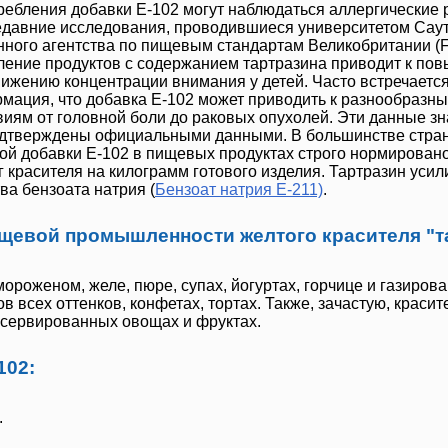
требления добавки
Е-102
могут наблюдаться аллергические 
Недавние исследования, проводившиеся университетом Сау
енного агентства по пищевым стандартам Великобритании (
бление продуктов с содержанием тартразина приводит к п
нижению концентрации внимания у детей. Часто встречаетс
мация, что добавка
Е-102
может приводить к разнообразн
иям от головной боли до раковых опухолей.
Эти данные зн
одтверждены официальными данными.
В большинстве стра
ой добавки
Е-102
в пищевых продуктах строго нормировано
г красителя на килограмм готового изделия.
Тартразин
усил
ва бензоата натрия (
Бензоат натрия Е-211)
.
щевой промышленности желтого красителя "т
ороженом, желе, пюре, супах, йогуртах, горчице и газиров
в всех оттенков, конфетах, тортах. Также, зачастую, краси
нсервированных овощах и фруктах.
102:
.