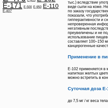
E-415
тыс.) вследствие упо
E-171
E-110
виде сыпи на коже. 
E-500
E-950
E-407
по заказу государств
показали, что употре
гипперактивности и с
непроверенная инфор
негативным последств
преувеличены и не п
использование пищев
составляет 100–150 м
канцерогенные качест
Применение в пи
Е-102
применяется в м
напитках желтых цвето
можно встретить в ко
Суточная доза Е-
до 7,5 мг / кг веса тела