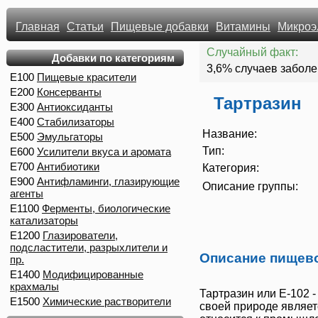
Главная
Статьи
Пищевые добавки
Витамины
Микроэ
Случайный факт:
Добавки по категориям
3,6% случаев заболе
E100
Пищевые красители
E200
Консерванты
Тартразин
E300
Антиоксиданты
E400
Стабилизаторы
Название:
E500
Эмульгаторы
Тип:
E600
Усилители вкуса и аромата
E700
Антибиотики
Категория:
E900
Антифламинги, глазирующие
Описание группы:
агенты
E1100
Ферменты, биологические
катализаторы
E1200
Глазирователи,
подсластители, разрыхлители и
Описание пищев
пр.
E1400
Модифицированные
крахмалы
Тартразин
или
Е-102
-
E1500
Химические растворители
своей природе являет