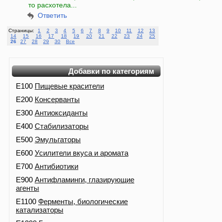
то расхотела...
Ответить
Страницы:
1
2
3
4
5
6
7
8
9
10
11
12
13
14
15
16
17
18
19
20
21
22
23
24
25
26
27
28
29
30
Все
Добавки по категориям
E100
Пищевые красители
E200
Консерванты
E300
Антиоксиданты
E400
Стабилизаторы
E500
Эмульгаторы
E600
Усилители вкуса и аромата
E700
Антибиотики
E900
Антифламинги, глазирующие
агенты
E1100
Ферменты, биологические
катализаторы