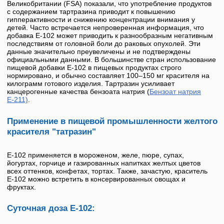
Великобритании (FSA) показали, что употребление продуктов
с содержанием тартразина приводит к повышению
гипперактивности и снижению концентрации внимания у
детей. Часто встречается непроверенная информация, что
добавка
Е-102
может приводить к разнообразным негативным
последствиям от головной боли до раковых опухолей.
Эти
данные значительно преувеличены и не подтверждены
официальными данными.
В большинстве стран использование
пищевой добавки
Е-102
в пищевых продуктах строго
нормировано, и обычно составляет 100–150 мг красителя на
килограмм готового изделия.
Тартразин
усиливает
канцерогенные качества бензоата натрия (
Бензоат натрия
Е-211)
.
Применение в пищевой промышленности желтого
красителя "татразин"
Е-102
применяется в мороженом, желе, пюре, супах,
йогуртах, горчице и газированных напитках желтых цветов
всех оттенков, конфетах, тортах. Также, зачастую, краситель
Е-102
можно встретить в консервированных овощах и
фруктах.
Суточная доза Е-102: