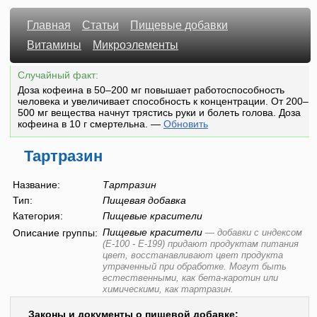
Главная
Статьи
Пищевые добавки
Витамины
Микроэлементы
Случайный факт:
Доза кофеина в 50–200 мг повышает работоспособность
человека и увеличивает способность к концентрации. От 200–
500 мг вещества начнут трястись руки и болеть голова. Доза
кофеина в 10 г смертельна.
—
Обновить
Тартразин
Название:
Тартразин
Тип:
Пищевая добавка
Категория:
Пищевые красители
Пищевые красители
Описание группы:
—
добавки с индексом
(E-100 - E-199) придают продуктам питания
цвет, восстанавливают цвет продукта
утраченный при обработке. Могут быть
естественными, как бета-каротин или
химическими, как тартразин.
Законы и документы о пищевой добавке: