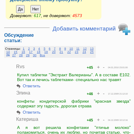
Да
Нет
Доверяют:
617
, не доверяют:
4573
Добавить комментарий
Обсуждение
статьи:
Страницы:
1
2
3
4
5
6
7
8
9
10
11
12
13
14
15
16
17
18
19
20
21
22
23
24
25
26
27
28
29
30
Все
Rvs
+
-
+45
04.01.2010 23:01:00
Купил таблетки "Экстракт Валерианы". А в составе Е102.
Вот так и лечись таблетками- специально нас травят
Ответить
Элина
+
-
+46
17.12.2009 21:12:10
конфеты кондитерской фабрики "красная звезда"
содержат эту гадость. дорогая отрава
Ответить
Катериша
+
-
+45
04.12.2009 10:12:16
А я вот решила конфетами "птичье молоко"
полакомиться, очень их люблю, но почитав статью, что-