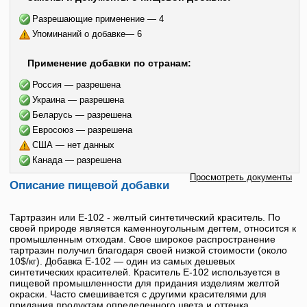
Разрешающие применение — 4
Упоминаний о добавке— 6
Применение добавки по странам:
Россия — разрешена
Украина — разрешена
Беларусь — разрешена
Евросоюз — разрешена
США — нет данных
Канада — разрешена
Просмотреть документы
Описание пищевой добавки
Тартразин
или
Е-102
- желтый синтетический краситель. По
своей природе является каменноугольным дегтем, относится к
промышленным отходам. Свое широкое распространение
тартразин
получил благодаря своей низкой стоимости (около
10$/кг). Добавка
Е-102
— один из самых дешевых
синтетических красителей. Краситель
Е-102
используется в
пищевой промышленности для придания изделиям желтой
окраски. Часто смешивается с другими красителями для
придания продуктам определенного цвета и оттенка.