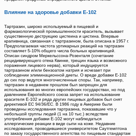
Влияние на здоровье добавки Е-102
Тартразин
, широко используемый в пищевой и
фармакологической промышленности краситель, вызывает
существенную деструкцию цистеина и цистина. Впервые
крапивница, связанная с тартразином, была описана в 1957 г.
Предполагаемая частота уртикарных реакций на
тартразин
составляет 5-10% общего числа больных крапивницей.
Описан синдром Меркельссона-Розенталя (сочетание
рецидивирующего отека Квинке, трещин языка и возможного
поражения лицевого нерва), который индуцируется
тартразином и/или бензоатом натрия и исчезает при
соблюдении элиминационной диеты. О вреде добавки
Е-102
до сих пор ведутся многочисленные споры. Так, например,
тартразин
в недавнем прошлом был запрещен для
использования во многих европейских государствах, но под
давлением Европейского союза запрет на использование
красителя
Е-102
и ряда других пищевых добавок был снят
директивой ЕС 94/36/EC. В 1986 году в Америке были
проведены исследования тартразина, показавшие что у
небольшой группы людей (1 на 10 тыс.) вследствие
употребления добавки
Е-102
могут наблюдаться
аллергические реакции в виде сыпи на коже. Недавние
исследования, проводившиеся университетом Саутгемптона
по заказу государственного агентства по пищевым стандартам