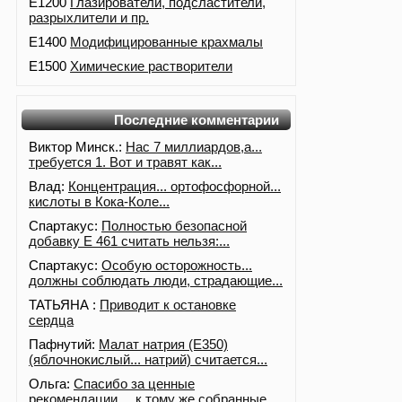
E1200
Глазирователи, подсластители,
разрыхлители и пр.
E1400
Модифицированные крахмалы
E1500
Химические растворители
Последние комментарии
Виктор Минск.:
Нас 7 миллиардов,а...
требуется 1. Вот и травят как...
Влад:
Концентрация... ортофосфорной...
кислоты в Кока-Коле...
Спартакус:
Полностью безопасной
добавку Е 461 считать нельзя:...
Спартакус:
Особую осторожность...
должны соблюдать люди, страдающие...
ТАТЬЯНА :
Приводит к остановке
сердца
Пафнутий:
Малат натрия (E350)
(яблочнокислый... натрий) считается...
Ольга:
Спасибо за ценные
рекомендации,... к тому же собранные...