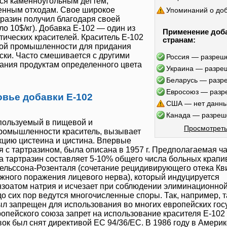
ся каменноугольным дегтем,
енным отходам. Свое широкое
Упоминаний о до
тразин
получил благодаря своей
ло 10$/кг). Добавка
Е-102
— один из
Применение доб
ических красителей. Краситель
Е-102
странам:
вой промышленности для придания
ски. Часто смешивается с другими
Россия — разреш
ания продуктам определенного цвета
Украина — разре
Беларусь — разр
Евросоюз — разр
овье добавки Е-102
США — нет данн
Канада — разреш
спользуемый в пищевой и
Просмотреть
ромышленности краситель, вызывает
кцию цистеина и цистина. Впервые
я с тартразином, была описана в 1957 г. Предполагаемая ч
на
тартразин
составляет 5-10% общего числа больных крапи
льссона-Розенталя (сочетание рецидивирующего отека Кв
жного поражения лицевого нерва), который индуцируется
нзоатом натрия и исчезает при соблюдении элиминационной
о сих пор ведутся многочисленные споры. Так, например,
т
 запрещен для использования во многих европейских гос
опейского союза запрет на использование красителя
Е-102
ок был снят директивой ЕС 94/36/EC. В 1986 году в Амери