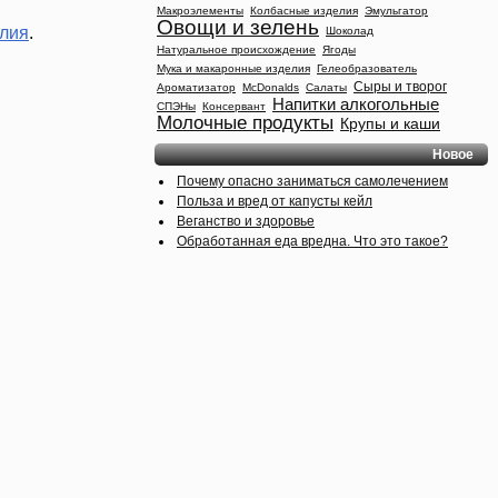
Макроэлементы
Колбасные изделия
Эмульгатор
Овощи и зелень
елия
.
Шоколад
Натуральное происхождение
Ягоды
Мука и макаронные изделия
Гелеобразователь
Сыры и творог
Ароматизатор
McDonalds
Салаты
Напитки алкогольные
СПЭНы
Консервант
Молочные продукты
Крупы и каши
Новое
Почему опасно заниматься самолечением
Польза и вред от капусты кейл
Веганство и здоровье
Обработанная еда вредна. Что это такое?