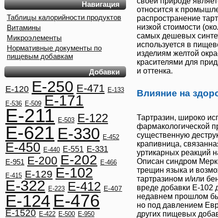
своей природе являет
Навигация
относится к промышл
Таблицы калорийности продуктов
распространение
тар
низкой стоимости (око
Витамины
самых дешевых синтет
Микроэлементы
используется в пище
Нормативные документы по
изделиям желтой окра
пищевым добавкам
красителями для прид
и оттенка.
Добавки
E-250
E-471
E-120
E-133
Влияние на здор
E-171
E-536
E-509
E-211
E-122
Тартразин
, широко и
E-503
фармакологической п
E-621
E-330
существенную дестру
E-452
крапивница, связанна
E-450
E-331
E-551
E-440
уртикарных реакций 
E-202
E-200
Описан синдром Мерке
E-951
E-466
E-102
трещин языка и возмо
E-129
E-415
тартразином и/или бе
E-322
E-412
вреде добавки
Е-102
д
E-407
E-223
E-476
E-124
недавнем прошлом был
но под давлением Евр
E-1520
других пищевых добав
E-422
E-500
E-950