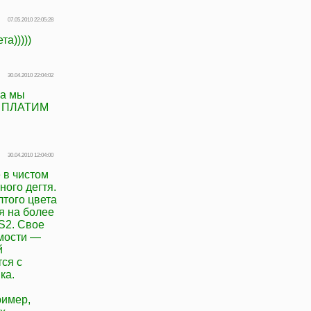
07.05.2010 22:05:28
та)))))
30.04.2010 22:04:02
,а мы
ЩЁ ПЛАТИМ
30.04.2010 12:04:00
 в чистом
ного дегтя.
того цвета
я на более
S2. Свое
имости —
й
ся с
ка.
ример,