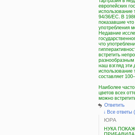
тартразин в не
европейских го
использование 
94/36/EC. В 19
показавшие что 
употребления м
Недавние иссле
государственно
что употреблен
гипперактивнос
встретить непр
разнообразным 
наш взгляд эти
использование 
составляет 100–
Наиболее часто 
цветов всех отт
можно встретить
Ответить
↓ Все ответы (
ЮРА
НУКА ПОКАЖ
ПРИБАВИЛА