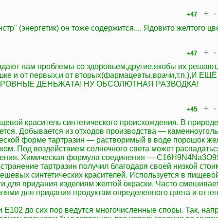
+
-
+47
стр" (энергетик) он тоже содержится.... Ядовито желтого цве
+
-
+47
дают нам проблемы со здоровьем,другие,якобы их решают
шке и от первых,и от вторых(фармацевты,врачи,т.п.),И Е
КРОВНЫЕ ДЕНЬЖАТА! НУ ОБСОЛЮТНАЯ РАЗВОДКА!
+
-
+45
щевой краситель синтетического происхождения. В природе
ется. Добывается из отходов производства — каменноуголь
еской форме тартразин — растворимый в воде порошок жел
нком. Под воздействием солнечного света может распадатьс
нения. Химическая формула соединения — C16H9N4Na3O9
странение тартразин получил благодаря своей низкой сто
дешевых синтетических красителей. Используется в пищево
 для придания изделиям желтой окраски. Часто смешивает
елями для придания продуктам определенного цвета и оттен
 E102 до сих пор ведутся многочисленные споры. Так, нап