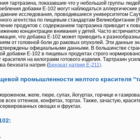
ия тартразина, показавшие что у небольшой группы людей 
требления добавки
Е-102
могут наблюдаться аллергические 
Недавние исследования, проводившиеся университетом Сау
енного агентства по пищевым стандартам Великобритании (
бление продуктов с содержанием тартразина приводит к п
нижению концентрации внимания у детей. Часто встречаетс
мация, что добавка
Е-102
может приводить к разнообразн
иям от головной боли до раковых опухолей.
Эти данные зн
одтверждены официальными данными.
В большинстве стра
ой добавки
Е-102
в пищевых продуктах строго нормировано
г красителя на килограмм готового изделия.
Тартразин
усил
ва бензоата натрия (
Бензоат натрия Е-211)
.
щевой промышленности желтого красителя "т
ороженом, желе, пюре, супах, йогуртах, горчице и газиров
в всех оттенков, конфетах, тортах. Также, зачастую, краси
нсервированных овощах и фруктах.
102:
.