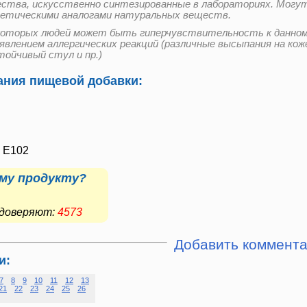
ства, искусственно синтезированные в лабораториях. Могу
етическими аналогами натуральных веществ.
которых людей может быть гиперчувствительность к данном
оявлением аллергических реакций (различные высыпания на кож
тойчивый стул и пр.)
ния пищевой добавки:
, E102
му продукту?
е доверяют:
4573
Добавить коммент
и:
7
8
9
10
11
12
13
21
22
23
24
25
26