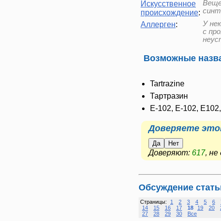
Веще
Искусственное
синт
происхождение
:
У не
Аллерген
:
с пр
неус
Возможные назва
Tartrazine
Тартразин
E-102, Е-102, Е102
Доверяете это
Да
Нет
Доверяют:
617
, н
Обсуждение стать
Страницы:
1
2
3
4
5
6
14
15
16
17
18
19
20
27
28
29
30
Все