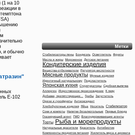
(1 на 10
реакции в
тгемптона
FSA)
овышению
я
ым
ачительно
Метки
н
, и обычно
Стабилизаторы пены
Бондюэль
Осветлитель
Фрукты
ивает
Масла и жиры
Мороженое
Детское питание
Кондитерские изделия
Вещества-отбеливатели
Регулятор кислотности
Мясные продукты
атразин"
Мучные изделия
Идентичный натуральному
Подсластитель
Японская кухня
Структураторы
Сдобная выпечка
анных
Аллерген
Искусственное происхождение
К пиву
Добавки, препятствующие...
Грибы
Загуститель
тель
Е-102
Орехи и сухофрукты
Антиоксидант
Стабилизатор
Хлебобулочные изделия
Яйца
Носитель
Соки и компоты
Напитки безалкогольные
Первые блюда
Глазирующий агент
ГМО
Влагоудерживающие агенты
Рыба и морепродукты
Торты
Натуральные красители
Краситель
Антибиотик
Компоненты продуктов питания
Усилитель вкуса и аромата