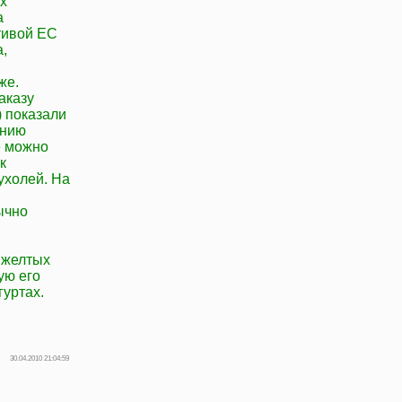
х
а
тивой ЕС
,
же.
аказу
 показали
ению
е можно
к
ухолей. На
ычно
 желтых
ую его
гуртах.
30.04.2010 21:04:59