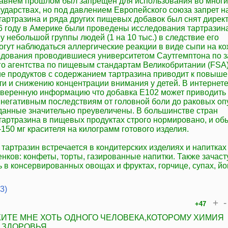
давнем прошлом был запрещен для использования во многи
сударствах, но под давлением Европейского союза запрет н
тартразина и ряда других пищевых добавок был снят дирек
86 году в Америке были проведены исследования тартразина
у небольшой группы людей (1 на 10 тыс.) в следствие его
огут наблюдаться аллергические реакции в виде сыпи на ко
дования проводившиеся университетом Саутгемптона по з
го агентства по пищевым стандартам Великобритании (FSA)
ие продуктов с содержанием тартразина приводит к повыш
ти и снижению концентрации внимания у детей. В интернет
оверенную информацию что добавка E102 может приводить 
негативным последствиям от головной боли до раковых оп
 данные значительно преувеличены. В большинстве стран
тартразина в пищевых продуктах строго нормировано, и об
150 мг красителя на килограмм готового изделия.
тартразин встречается в кондитерских изделиях и напитках
енков: конфеты, торты, газированные напитки. Также зачаст
 в консервированных овощах и фруктах, горчице, супах, йо
3)
+
-
+47
ИТЕ МНЕ ХОТЬ ОДНОГО ЧЕЛОВЕКА,КОТОРОМУ ХИМИЯ
 ЗДОРОВЬЯ.