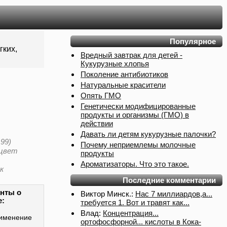
Популярное
гких,
Вредный завтрак для детей -
Кукурузные хлопья
Поколение антибиотиков
Натуральные красители
Опять ГМО
Генетически модифицированные
продукты и организмы (ГМО) в
действии
Давать ли детям кукурузные палочки?
199)
Почему неприемлемы молочные
 цвет
продукты
Ароматизаторы. Что это такое.
к
Последние комментарии
нты о
Виктор Минск.:
Нас 7 миллиардов,а...
е:
требуется 1. Вот и травят как...
Влад:
Концентрация...
именение
ортофосфорной... кислоты в Кока-