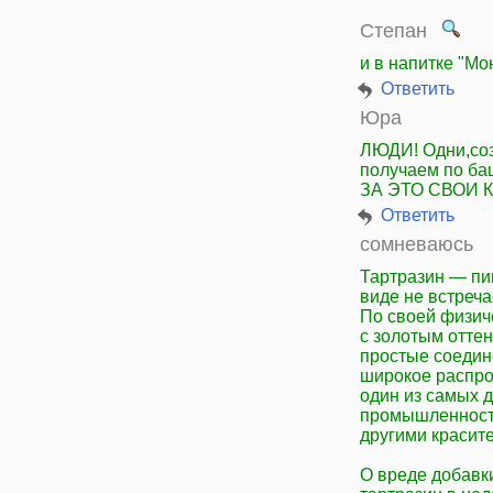
Степан
и в напитке "Мон
Ответить
Юра
ЛЮДИ! Одни,соз
получаем по ба
ЗА ЭТО СВОИ 
Ответить
сомневаюсь
Тартразин — пи
виде не встреча
По своей физич
с золотым отте
простые соеди
широкое распро
один из самых 
промышленности
другими красит
О вреде добавки