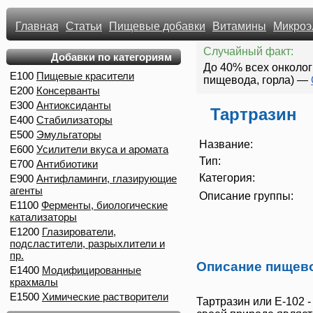
Главная
Статьи
Пищевые добавки
Витамины
Микроэ
Случайный факт:
Добавки по категориям
До 40% всех онколог
E100
Пищевые красители
пищевода, горла)
—
E200
Консерванты
E300
Антиоксиданты
Тартразин
E400
Стабилизаторы
E500
Эмульгаторы
Название:
E600
Усилители вкуса и аромата
Тип:
E700
Антибиотики
Категория:
E900
Антифламинги, глазирующие
агенты
Описание группы:
E1100
Ферменты, биологические
катализаторы
E1200
Глазирователи,
подсластители, разрыхлители и
пр.
Описание пищев
E1400
Модифицированные
крахмалы
E1500
Химические растворители
Тартразин
или
Е-102
-