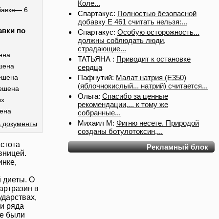
Коле...
бавке— 6
Спартакус:
Полностью безопасной
добавку Е 461 считать нельзя:...
авки по
Спартакус:
Особую осторожность...
должны соблюдать люди,
страдающие...
ена
ТАТЬЯНА :
Приводит к остановке
шена
сердца
Пафнутий:
Малат натрия (E350)
ешена
(яблочнокислый... натрий) считается...
ешена
Ольга:
Спасибо за ценные
ых
рекомендации,... к тому же
ена
собранные...
Михаил М:
Фигню несете. Природой
 документы
созданы ботулотоксин,...
астота
Рекламный блок
вницей.
инке,
 диеты. О
артразин
в
ударствах,
и ряда
ке были