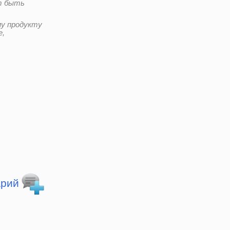
т быть
у продукту
е,
арий