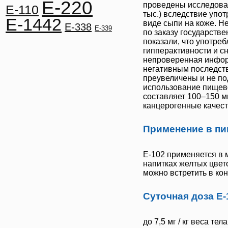
E-220
проведены исследован
E-110
тыс.) вследствие упо
E-1442
виде сыпи на коже. 
E-338
E-339
по заказу государств
показали, что употре
гипперактивности и с
непроверенная инфор
негативным последств
преувеличены и не п
использование пищев
составляет 100–150 м
канцерогенные качест
Применение в пи
Е-102
применяется в м
напитках желтых цвето
можно встретить в ко
Суточная доза Е-
до 7,5 мг / кг веса тела