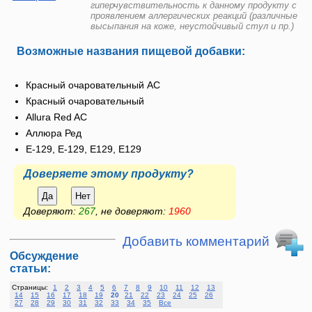
гиперчувствительность к данному продукту с
проявлением аллергических реакций (различные
высыпания на коже, неустойчивый стул и пр.)
Возможные названия пищевой добавки:
Красный очаровательный АС
Красный очаровательный
Allura Red AC
Аллюра Ред
E-129, Е-129, Е129, E129
Доверяете этому продукту?
Да
Нет
Доверяют:
267
, не доверяют:
1960
Добавить комментарий
Обсуждение
статьи:
Страницы:
1
2
3
4
5
6
7
8
9
10
11
12
13
14
15
16
17
18
19
20
21
22
23
24
25
26
27
28
29
30
31
32
33
34
35
Все