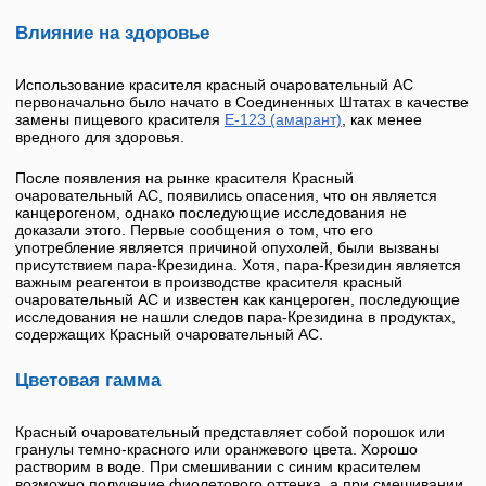
Влияние на здоровье
Использование красителя
красный очаровательный АС
первоначально было начато в Соединенных Штатах в качестве
замены пищевого красителя
E-123 (амарант)
, как менее
вредного для здоровья.
После появления на рынке красителя
Красный
очаровательный АС
, появились опасения, что он является
канцерогеном, однако последующие исследования не
доказали этого. Первые сообщения о том, что его
употребление является причиной опухолей, были вызваны
присутствием пара-Крезидина. Хотя, пара-Крезидин является
важным реагентои в производстве красителя
красный
очаровательный АС
и известен как канцероген, последующие
исследования не нашли следов пара-Крезидина в продуктах,
содержащих
Красный очаровательный АС
.
Цветовая гамма
Красный очаровательный
представляет собой порошок или
гранулы темно-красного или оранжевого цвета. Хорошо
растворим в воде. При смешивании с синим красителем
возможно получение фиолетового оттенка, а при смешивании