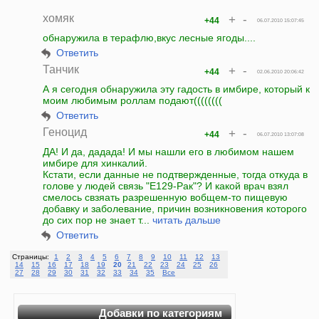
хомяк
+
-
+44
06.07.2010 15:07:45
обнаружила в терафлю,вкус лесные ягоды....
Ответить
Танчик
+
-
+44
02.06.2010 20:06:42
А я сегодня обнаружила эту гадость в имбире, который к
моим любимым роллам подают((((((((
Ответить
Геноцид
+
-
+44
06.07.2010 13:07:08
ДА! И да, дадада! И мы нашли его в любимом нашем
имбире для хинкалий.
Кстати, если данные не подтвержденные, тогда откуда в
голове у людей связь "Е129-Рак"? И какой врач взял
смелось свзяать разрешенную вобщем-то пищевую
добавку и заболевание, причин возникновения которого
до сих пор не знает т...
читать дальше
Ответить
Страницы:
1
2
3
4
5
6
7
8
9
10
11
12
13
14
15
16
17
18
19
20
21
22
23
24
25
26
27
28
29
30
31
32
33
34
35
Все
Добавки по категориям