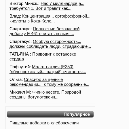
Виктор Минск.:
Нас 7 миллиардов,а...
требуется 1. Вот и травят как...
Влад:
Концентрация... ортофосфорной...
кислоты в Кока-Коле...
Спартакус:
Полностью безопасной
добавку Е 461 считать нельзя:...
Спартакус:
Особую осторожность...
должны соблюдать люди, страдающие...
ТАТЬЯНА :
Приводит к остановке
сердца
Пафнутий:
Малат натрия (E350)
(яблочнокислый... натрий) считается...
Ольга:
Спасибо за ценные
рекомендации,... к тому же собранные...
Михаил М:
Фигню несете. Природой
созданы ботулотоксин,...
Популярное
Пищевые добавки в хлебопечении