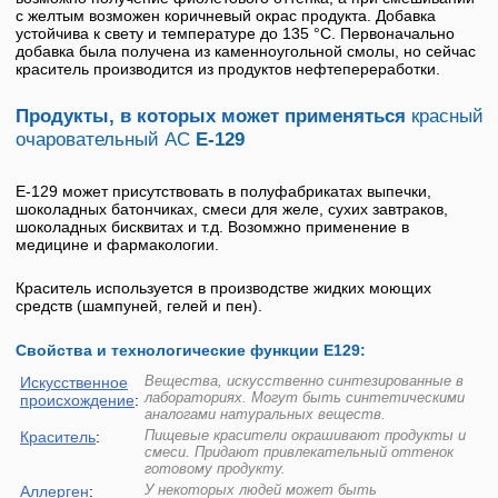
с желтым возможен коричневый окрас продукта. Добавка
устойчива к свету и температуре до 135 °С. Первоначально
добавка была получена из каменноугольной смолы, но сейчас
краситель производится из продуктов нефтепереработки.
Продукты, в которых может применяться
красный
очаровательный АС
Е-129
E-129
может присутствовать в полуфабрикатах выпечки,
шоколадных батончиках, смеси для желе, сухих завтраков,
шоколадных бисквитах и т.д. Возомжно применение в
медицине и фармакологии.
Краситель используется в производстве жидких моющих
средств (шампуней, гелей и пен).
Свойства и технологические функции Е129:
Вещества, искусственно синтезированные в
Искусственное
лабораториях. Могут быть синтетическими
происхождение
:
аналогами натуральных веществ.
Пищевые красители окрашивают продукты и
Краситель
:
смеси. Придают привлекательный оттенок
готовому продукту.
У некоторых людей может быть
Аллерген
: