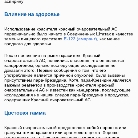
аспирину
Влияние на здоровье
Использование красителя
красный очаровательный АС
первоначально было начато в Соединенных Штатах в качестве
замены пищевого красителя
E-123 (амарант)
, как менее
вредного для здоровья.
После появления на рынке красителя
Красный
очаровательный АС
, появились опасения, что он является
канцерогеном, однако последующие исследования не
доказали этого. Первые сообщения о том, что его
употребление является причиной опухолей, были вызваны
присутствием пара-Крезидина. Хотя, пара-Крезидин является
важным реагентои в производстве красителя
красный
очаровательный АС
и известен как канцероген, последующие
исследования не нашли следов пара-Крезидина в продуктах,
содержащих
Красный очаровательный АС
.
Цветовая гамма
Красный очаровательный
представляет собой порошок или
гранулы темно-красного или оранжевого цвета. Хорошо
растворим в воде. При смешивании с синим красителем