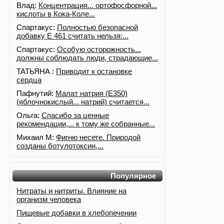
Влад:
Концентрация... ортофосфорной...
кислоты в Кока-Коле...
Спартакус:
Полностью безопасной
добавку Е 461 считать нельзя:...
Спартакус:
Особую осторожность...
должны соблюдать люди, страдающие...
ТАТЬЯНА :
Приводит к остановке
сердца
Пафнутий:
Малат натрия (E350)
(яблочнокислый... натрий) считается...
Ольга:
Спасибо за ценные
рекомендации,... к тому же собранные...
Михаил М:
Фигню несете. Природой
созданы ботулотоксин,...
Популярное
Нитраты и нитриты. Влияние на
организм человека
Пищевые добавки в хлебопечении