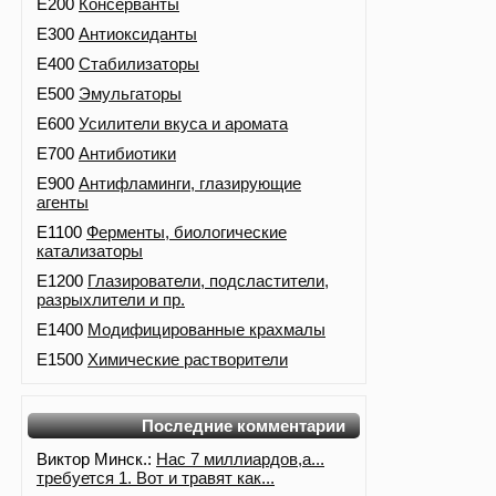
E200
Консерванты
E300
Антиоксиданты
E400
Стабилизаторы
E500
Эмульгаторы
E600
Усилители вкуса и аромата
E700
Антибиотики
E900
Антифламинги, глазирующие
агенты
E1100
Ферменты, биологические
катализаторы
E1200
Глазирователи, подсластители,
разрыхлители и пр.
E1400
Модифицированные крахмалы
E1500
Химические растворители
Последние комментарии
Виктор Минск.:
Нас 7 миллиардов,а...
требуется 1. Вот и травят как...