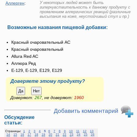
У некоторых людей может быть
Аллерген
:
гиперчувствительность к данному продукту с
проявлением аллергических реакций (различные
высыпания на коже, неустойчивый стул и пр.)
Возможные названия пищевой добавки:
Красный очаровательный АС
Красный очаровательный
Allura Red AC
Аллюра Ред
E-129, Е-129, Е129, E129
Доверяете этому продукту?
Да
Нет
Доверяют:
267
, не доверяют:
1960
Добавить комментарий
Обсуждение
статьи:
Страницы:
1
2
3
4
5
6
7
8
9
10
11
12
13
14
15
16
17
18
19
20
21
22
23
24
25
26