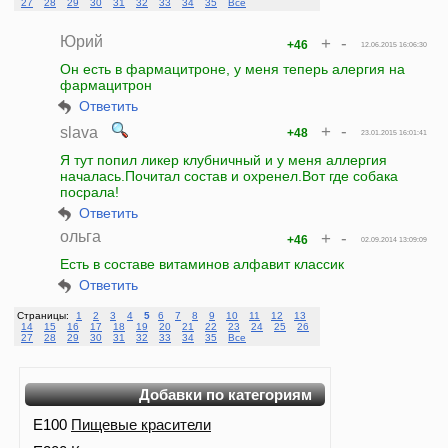
27
28
29
30
31
32
33
34
35
Все
Юрий
+
-
+46
12.06.2015 16:06:30
Он есть в фармацитроне, у меня теперь алергия на
фармацитрон
Ответить
+
-
slava
+48
23.01.2015 16:01:41
Я тут попил ликер клубничный и у меня аллергия
началась.Почитал состав и охренел.Вот где собака
посрала!
Ответить
ольга
+
-
+46
02.09.2014 13:09:09
Есть в составе витаминов алфавит классик
Ответить
Страницы:
1
2
3
4
5
6
7
8
9
10
11
12
13
14
15
16
17
18
19
20
21
22
23
24
25
26
27
28
29
30
31
32
33
34
35
Все
Добавки по категориям
E100
Пищевые красители