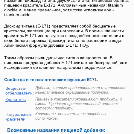
названия:
диоксид титана
, двуокись титана, титановые белила,
пищевой краситель
E-171
. Англоязычные названия:
titanium
dioxide
и, менее правильное, хотя тоже используемое -
titanium oxide
.
Диоксид титана
(
Е-171
) представляет собой бесцветные
кристаллы, желтеющие при нагревании. В промышленности
краситель
Е-171
используется в раздробленном состоянии в
виде белого порошка.
Диоксид титана
не растворим в воде.
Химическая формула добавки Е-171: TiO
.
2
Таким образом пыль диоксида титана канцерогенна. В
пищевых продуктах добавка
Е-171
считается безвредной, хотя
исследования ее влияния на организм продолжаются.
Свойства и технологические функции Е171:
Добавки, котрые предотвращают и устраняют
Вещества-
нежелательное окрашивание продукта.
отбеливатели
:
Пищевые красители окрашивают продукты и
Краситель
:
смеси. Придают привлекательный оттенок
готовому продукту.
Красители, получаемые из природных
Натуральные
источников.
красители
:
Возможные названия пищевой добавки: