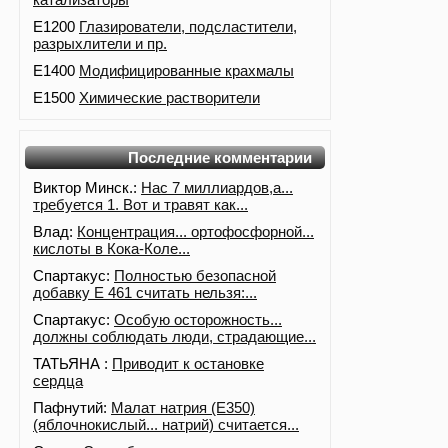
E1200
Глазирователи, подсластители,
разрыхлители и пр.
E1400
Модифицированные крахмалы
E1500
Химические растворители
Последние комментарии
Виктор Минск.:
Нас 7 миллиардов,а...
требуется 1. Вот и травят как...
Влад:
Концентрация... ортофосфорной...
кислоты в Кока-Коле...
Спартакус:
Полностью безопасной
добавку Е 461 считать нельзя:...
Спартакус:
Особую осторожность...
должны соблюдать люди, страдающие...
ТАТЬЯНА :
Приводит к остановке
сердца
Пафнутий:
Малат натрия (E350)
(яблочнокислый... натрий) считается...