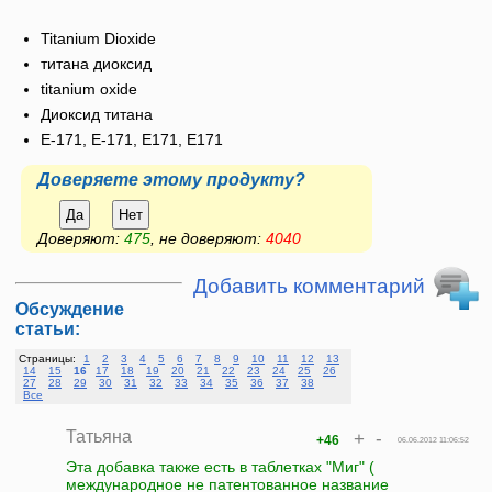
Titanium Dioxide
титана диоксид
titanium oxide
Диоксид титана
E-171, Е-171, Е171, E171
Доверяете этому продукту?
Да
Нет
Доверяют:
475
, не доверяют:
4040
Добавить комментарий
Обсуждение
статьи:
Страницы:
1
2
3
4
5
6
7
8
9
10
11
12
13
14
15
16
17
18
19
20
21
22
23
24
25
26
27
28
29
30
31
32
33
34
35
36
37
38
Все
Татьяна
+
-
+46
06.06.2012 11:06:52
Эта добавка также есть в таблетках "Миг" (
международное не патентованное название