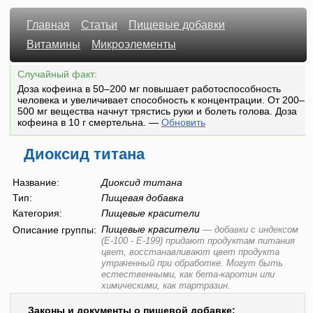
Главная
Статьи
Пищевые добавки
Витамины
Микроэлементы
Случайный факт:
Доза кофеина в 50–200 мг повышает работоспособность
человека и увеличивает способность к концентрации. От 200–
500 мг вещества начнут трястись руки и болеть голова. Доза
кофеина в 10 г смертельна.
—
Обновить
Диоксид титана
Название:
Диоксид титана
Тип:
Пищевая добавка
Категория:
Пищевые красители
Пищевые красители
Описание группы:
—
добавки с индексом
(E-100 - E-199) придают продуктам питания
цвет, восстанавливают цвет продукта
утраченный при обработке. Могут быть
естественными, как бета-каротин или
химическими, как тартразин.
Законы и документы о пищевой добавке: