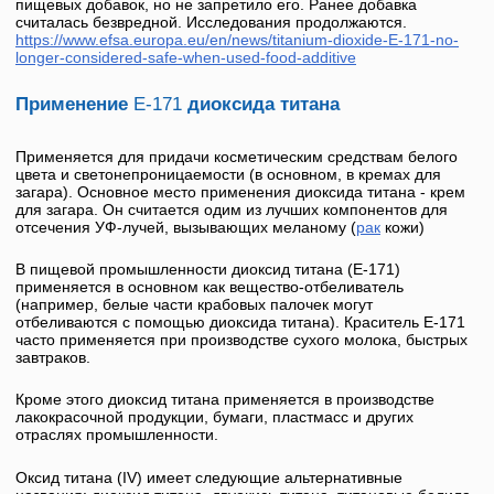
пищевых добавок, но не запретило его. Ранее добавка
считалась безвредной. Исследования продолжаются.
https://www.efsa.europa.eu/en/news/titanium-dioxide-
E-171
-no-
longer-considered-safe-when-used-food-additive
Применение
Е-171
диоксида титана
Применяется для придачи косметическим средствам белого
цвета и светонепроницаемост­и (в основном, в кремах для
загара). Основное место применения диоксида титана - крем
для загара. Он считается одим из лучших компонентов для
отсечения УФ-лучей, вызывающих меланому (
рак
кожи)
В пищевой промышленности
диоксид титана
(
Е-171
)
применяется в основном как вещество-отбеливатель
(например, белые части крабовых палочек могут
отбеливаются с помощью диоксида титана). Краситель
Е-171
часто применяется при производстве сухого молока, быстрых
завтраков.
Кроме этого
диоксид титана
применяется в производстве
лакокрасочной продукции, бумаги, пластмасс и других
отраслях промышленности.
Оксид титана (IV) имеет следующие альтернативные