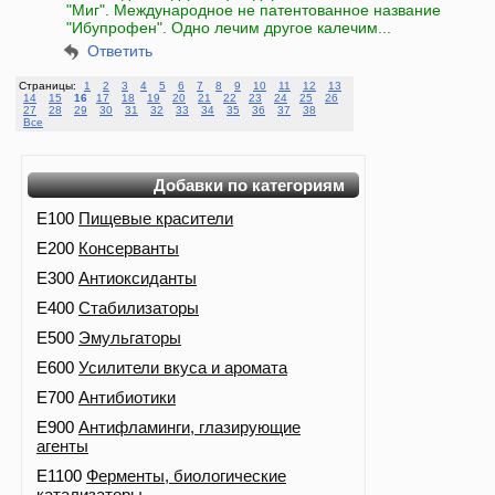
"Миг". Международное не патентованное название
"Ибупрофен". Одно лечим другое калечим...
Ответить
Страницы:
1
2
3
4
5
6
7
8
9
10
11
12
13
14
15
16
17
18
19
20
21
22
23
24
25
26
27
28
29
30
31
32
33
34
35
36
37
38
Все
Добавки по категориям
E100
Пищевые красители
E200
Консерванты
E300
Антиоксиданты
E400
Стабилизаторы
E500
Эмульгаторы
E600
Усилители вкуса и аромата
E700
Антибиотики
E900
Антифламинги, глазирующие
агенты
E1100
Ферменты, биологические
катализаторы