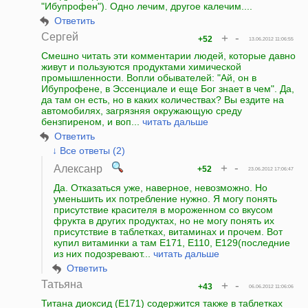
"Ибупрофен"). Одно лечим, другое калечим....
Ответить
Сергей
+
-
+52
13.06.2012 11:06:55
Смешно читать эти комментарии людей, которые давно
живут и пользуются продуктами химической
промышленности. Вопли обывателей: "Ай, он в
Ибупрофене, в Эссенциале и еще Бог знает в чем". Да,
да там он есть, но в каких количествах? Вы ездите на
автомобилях, загрязняя окружающую среду
бензпиреном, и воп...
читать дальше
Ответить
↓ Все ответы (2)
+
-
Алексанр
+52
23.06.2012 17:06:47
Да. Отказаться уже, наверное, невозможно. Но
уменьшить их потребление нужно. Я могу понять
присутствие красителя в мороженном со вкусом
фрукта в других продуктах, но не могу понять их
присутствие в таблетках, витаминах и прочем. Вот
купил витаминки а там Е171, Е110, Е129(последние
из них подозревают...
читать дальше
Ответить
Татьяна
+
-
+43
06.06.2012 11:06:06
Титана диоксид (Е171) содержится также в таблетках