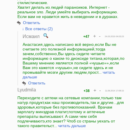
стилистические.
Хватит делать из людей параноиков. Интернет -
реальное зло. Люди умейте выбирать информацию.
Если вам не нравится жить в неведении и в дураках.
Ответить
↓ Все ответы (2)
+
-
Исмаил
+47
24.03.2015 04:03:23
Анастасия,здесь написано всё верно,если Вы не
считаете это полезной информацией,тогда
зачем,собственно,Вы здесь сидите читаете
информацию о каком-то диоксиде титана,которая,по
Вашему мнению является полной «чушью»»,если
Вам это кажется «чушью»,не сидите здесь и не
промывайте мозги другим людям,прост...
читать
дальше
Ответить
Lyudmila
+
-
+38
11.08.2014 17:08:15
Переходите с аптеки на сетевые компании,только там
натур.продукт,как наш производитель,так и другие...для
здоровья,которые без противопоказаний. Врачам
зарплату минздрав платит,потому и аптечные
препараты выписывают. А сами чем себя
подлечиваютэ,кто знает? Чтоб со страны уехать от
такого правительст...
читать дальше