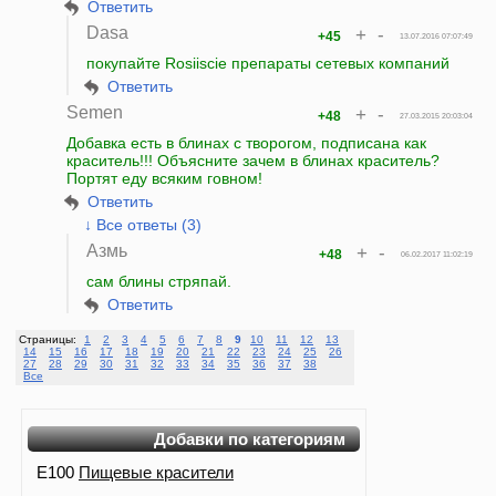
Ответить
Dasa
+
-
+45
13.07.2016 07:07:49
покупайте Rosiiscie препараты сетевых компаний
Ответить
Semen
+
-
+48
27.03.2015 20:03:04
Добавка есть в блинах с творогом, подписана как
краситель!!! Объясните зачем в блинах краситель?
Портят еду всяким говном!
Ответить
↓ Все ответы (3)
Азмь
+
-
+48
06.02.2017 11:02:19
сам блины стряпай.
Ответить
Страницы:
1
2
3
4
5
6
7
8
9
10
11
12
13
14
15
16
17
18
19
20
21
22
23
24
25
26
27
28
29
30
31
32
33
34
35
36
37
38
Все
Добавки по категориям
E100
Пищевые красители