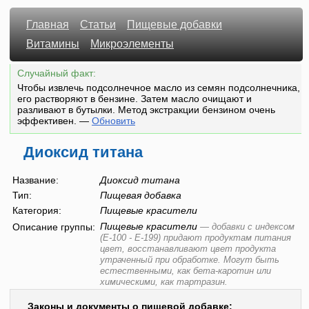
Главная
Статьи
Пищевые добавки
Витамины
Микроэлементы
Случайный факт:
Чтобы извлечь подсолнечное масло из семян подсолнечника,
его растворяют в бензине. Затем масло очищают и
разливают в бутылки. Метод экстракции бензином очень
эффективен.
—
Обновить
Диоксид титана
Название:
Диоксид титана
Тип:
Пищевая добавка
Категория:
Пищевые красители
Пищевые красители
Описание группы:
—
добавки с индексом
(E-100 - E-199) придают продуктам питания
цвет, восстанавливают цвет продукта
утраченный при обработке. Могут быть
естественными, как бета-каротин или
химическими, как тартразин.
Законы и документы о пищевой добавке: