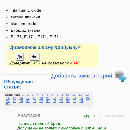
Titanium Dioxide
титана диоксид
titanium oxide
Диоксид титана
E-171, Е-171, Е171, E171
Доверяете этому продукту?
Да
Нет
Доверяют:
475
, не доверяют:
4040
Добавить комментарий
Обсуждение
статьи:
Страницы:
1
2
3
4
5
6
7
8
9
10
11
12
13
14
15
16
17
18
19
20
21
22
23
24
25
26
27
28
29
30
31
32
33
34
35
36
37
38
Все
Анастасия
+
-
+49
19.03.2015 07:03:42
Написан полный бред.
Допущены не только смысловые ошибки, но и