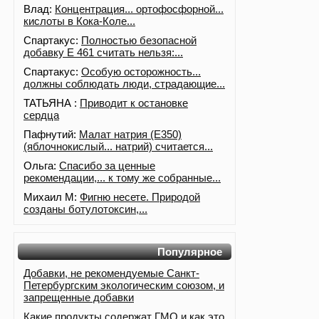
Влад:
Концентрация... ортофосфорной...
кислоты в Кока-Коле...
Спартакус:
Полностью безопасной
добавку Е 461 считать нельзя:...
Спартакус:
Особую осторожность...
должны соблюдать люди, страдающие...
ТАТЬЯНА :
Приводит к остановке
сердца
Пафнутий:
Малат натрия (E350)
(яблочнокислый... натрий) считается...
Ольга:
Спасибо за ценные
рекомендации,... к тому же собранные...
Михаил М:
Фигню несете. Природой
созданы ботулотоксин,...
Популярное
Добавки, не рекомендуемые Санкт-
Петербургским экологическим союзом, и
запрещенные добавки
Какие продукты содержат ГМО и как это