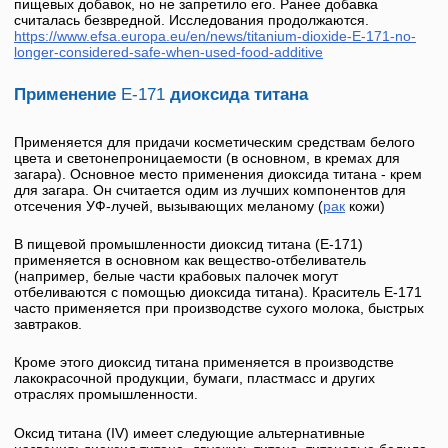
пищевых добавок, но не запретило его. Ранее добавка
считалась безвредной. Исследования продолжаются.
https://www.efsa.europa.eu/en/news/titanium-dioxide-
E-171
-no-
longer-considered-safe-when-used-food-additive
Применение
Е-171
диоксида титана
Применяется для придачи косметическим средствам белого
цвета и светонепроницаемост­и (в основном, в кремах для
загара). Основное место применения диоксида титана - крем
для загара. Он считается одим из лучших компонентов для
отсечения УФ-лучей, вызывающих меланому (
рак
кожи)
В пищевой промышленности
диоксид титана
(
Е-171
)
применяется в основном как вещество-отбеливатель
(например, белые части крабовых палочек могут
отбеливаются с помощью диоксида титана). Краситель
Е-171
часто применяется при производстве сухого молока, быстрых
завтраков.
Кроме этого
диоксид титана
применяется в производстве
лакокрасочной продукции, бумаги, пластмасс и других
отраслях промышленности.
Оксид титана (IV) имеет следующие альтернативные