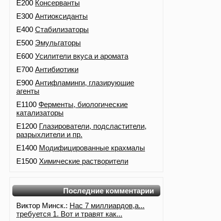
E200
Консерванты
E300
Антиоксиданты
E400
Стабилизаторы
E500
Эмульгаторы
E600
Усилители вкуса и аромата
E700
Антибиотики
E900
Антифламинги, глазирующие
агенты
E1100
Ферменты, биологические
катализаторы
E1200
Глазирователи, подсластители,
разрыхлители и пр.
E1400
Модифицированные крахмалы
E1500
Химические растворители
Последние комментарии
Виктор Минск.:
Нас 7 миллиардов,а...
требуется 1. Вот и травят как...