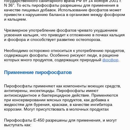
государственного санитарного врача РФ от 14 ноября 2001 г.
N 36". То есть пирофосфаты разрешены для применения в
качестве пищевых добавок. Использование фосфатов может
привести к нарушению баланса в организме между фосфором
и кальцием.
Чрезмерное употребление фосфатов чревато ухудшением
усвоения кальция, что приводит к отложению в почках кальция
и фосфора и способствует развитию остеопороза.
Необходимо осторожно относиться к употреблению продуктов,
содержащих фосфаты. Особенно рискуют люди, в рационе
которых много продуктов, содержащих природный
фосфор
.
Применение пирофосфатов
Пирофосфаты применяют как компоненты моющих средств,
антипирены, инсектициды. Пирофосфаты имеют
антиоксидантное и бактерицидное действие. Применяются
при консервировании мясных продуктов, как добавка к
жидкостям для бурения, краскам, в качестве ингибитора
коррозии. Могут присутствовать в молочных продуктах
Пирофосфаты
Е-450
разрешены для применения, и могут
выступать как: