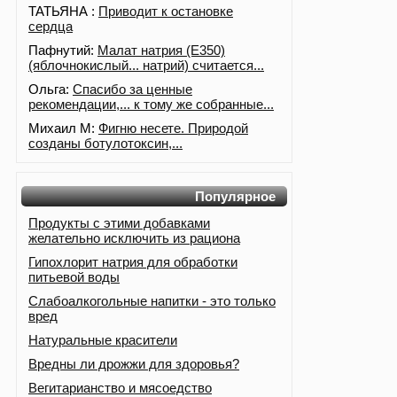
ТАТЬЯНА :
Приводит к остановке
сердца
Пафнутий:
Малат натрия (E350)
(яблочнокислый... натрий) считается...
Ольга:
Спасибо за ценные
рекомендации,... к тому же собранные...
Михаил М:
Фигню несете. Природой
созданы ботулотоксин,...
Популярное
Продукты с этими добавками
желательно исключить из рациона
Гипохлорит натрия для обработки
питьевой воды
Слабоалкогольные напитки - это только
вред
Натуральные красители
Вредны ли дрожжи для здоровья?
Вегитарианство и мясоедство