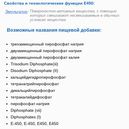
Свойства и технологические функции Е450:
Поверхностно-активные вещества, с помощью
Эмульгатор
:
которых смешивают несмешиваемые в обычных
условиях вещества.
Возможные названия пищевой добавки:
трехзамещенный пирофосфат натрия
двузамещенный пирофосфат натрия
двузамещенный пирофосфат калия
Trisodium Diphosphate(iii)
Disodium Diphosphate (II)
кальцийдигидропирофосфат
тетранатрийпирофосфат
дикальцийпирофосфат
тетракалийдифосфат
пирофосфат натрия
Diphosphate (vii)
Diphosphates (I)
Е-450, E-450, Е450, E450