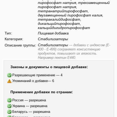
пирофосфат натрия, трехзамещенный
пирофосфат натрия,
тетранатрийпирофосфат,
двузамещенный пирофосфат калия,
тетракалийдифосфат,
дикальцийпирофосфат,
кальцийдигидропирофосфат
Тип:
Пищевая добавка
Категория:
Стабилизаторы
Стабилизаторы
Описание группы:
—
добавки с индексом (E-
400 - E-499) сохраняют консистенцию
продуктов, повышают их вязкость.
Например пектин E440.
Законы и документы о пищевой добавке:
Разрешающие применение — 4
Упоминаний о добавке— 6
Применение добавки по странам:
Россия — разрешена
Украина — разрешена
Беларусь — разрешена