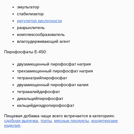
эмульгатор
стабилизатор
регулятор кислотности
разрыхлитель
комплексообразователь
влагоудерживающий агент
Пирофосфаты Е-450:
двузамещенный пирофосфат натрия
трехзамещенный пирофосфат натрия
тетранатрийпирофосфат
двузамещенный пирофосфат калия
тетракалийдифосфат
дикальцийпирофосфат
кальцийдигидропирофосфат
Пищевая добавка чаще всего встречается в категориях:
сдобная выпечка
,
торты
,
мясные продукты
,
кондитерские
изделия
.