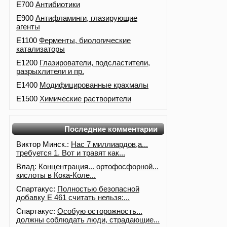
E700
Антибиотики
E900
Антифламинги, глазирующие
агенты
E1100
Ферменты, биологические
катализаторы
E1200
Глазирователи, подсластители,
разрыхлители и пр.
E1400
Модифицированные крахмалы
E1500
Химические растворители
Последние комментарии
Виктор Минск.:
Нас 7 миллиардов,а...
требуется 1. Вот и травят как...
Влад:
Концентрация... ортофосфорной...
кислоты в Кока-Коле...
Спартакус:
Полностью безопасной
добавку Е 461 считать нельзя:...
Спартакус:
Особую осторожность...
должны соблюдать люди, страдающие...