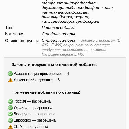
тетранатрийпирофосфат,
двузамещенный пирофосфат калия,
тетракалийдифосфат,
дикальцийпирофосфат,
кальцийдигидропирофосфат
Тип:
Пищевая добавка
Категория:
Стабилизаторы
Стабилизаторы
Описание группы:
—
добавки с индексом (E-
400 - E-499) сохраняют консистенцию
продуктов, повышают их вязкость.
Например пектин E440.
Законы и документы о пищевой добавке:
Разрешающие применение — 4
Упоминаний о добавке— 6
Применение добавки по странам:
Россия — разрешена
Украина — разрешена
Беларусь — разрешена
Евросоюз — разрешена
США — нет данных