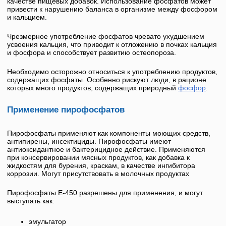
качестве пищевых добавок. Использование фосфатов может
привести к нарушению баланса в организме между фосфором
и кальцием.
Чрезмерное употребление фосфатов чревато ухудшением
усвоения кальция, что приводит к отложению в почках кальция
и фосфора и способствует развитию остеопороза.
Необходимо осторожно относиться к употреблению продуктов,
содержащих фосфаты. Особенно рискуют люди, в рационе
которых много продуктов, содержащих природный
фосфор
.
Применение пирофосфатов
Пирофосфаты применяют как компоненты моющих средств,
антипирены, инсектициды. Пирофосфаты имеют
антиоксидантное и бактерицидное действие. Применяются
при консервировании мясных продуктов, как добавка к
жидкостям для бурения, краскам, в качестве ингибитора
коррозии. Могут присутствовать в молочных продуктах
Пирофосфаты
Е-450
разрешены для применения, и могут
выступать как:
эмульгатор