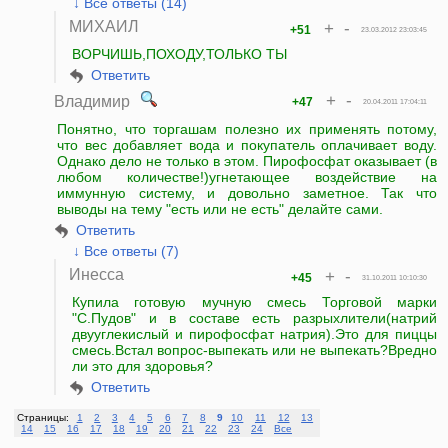
↓ Все ответы (14)
МИХАИЛ
+
-
+51
23.03.2012 23:03:45
ВОРЧИШЬ,ПОХОДУ,ТОЛЬКО ТЫ
Ответить
+
-
Владимир
+47
20.04.2011 17:04:11
Понятно, что торгашам полезно их применять потому,
что вес добавляет вода и покупатель оплачивает воду.
Однако дело не только в этом. Пирофосфат оказывает (в
любом количестве!)угнетающее воздействие на
иммунную систему, и довольно заметное. Так что
выводы на тему "есть или не есть" делайте сами.
Ответить
↓ Все ответы (7)
Инесса
+
-
+45
31.10.2011 10:10:30
Купила готовую мучную смесь Торговой марки
"С.Пудов" и в составе есть разрыхлители(натрий
двууглекислый и пирофосфат натрия).Это для пиццы
смесь.Встал вопрос-выпекать или не выпекать?Вредно
ли это для здоровья?
Ответить
Страницы:
1
2
3
4
5
6
7
8
9
10
11
12
13
14
15
16
17
18
19
20
21
22
23
24
Все