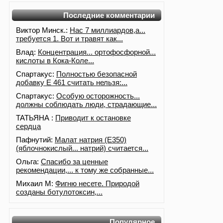
Последние комментарии
Виктор Минск.:
Нас 7 миллиардов,а...
требуется 1. Вот и травят как...
Влад:
Концентрация... ортофосфорной...
кислоты в Кока-Коле...
Спартакус:
Полностью безопасной
добавку Е 461 считать нельзя:...
Спартакус:
Особую осторожность...
должны соблюдать люди, страдающие...
ТАТЬЯНА :
Приводит к остановке
сердца
Пафнутий:
Малат натрия (E350)
(яблочнокислый... натрий) считается...
Ольга:
Спасибо за ценные
рекомендации,... к тому же собранные...
Михаил М:
Фигню несете. Природой
созданы ботулотоксин,...
Популярное