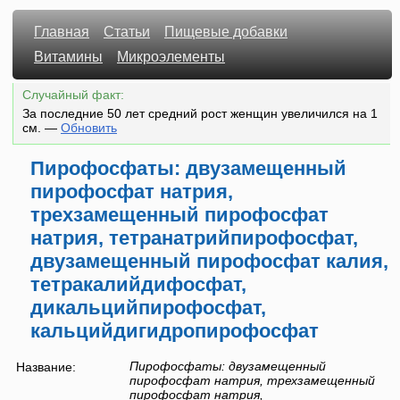
Главная
Статьи
Пищевые добавки
Витамины
Микроэлементы
Случайный факт:
За последние 50 лет средний рост женщин увеличился на 1
см.
—
Обновить
Пирофосфаты: двузамещенный
пирофосфат натрия,
трехзамещенный пирофосфат
натрия, тетранатрийпирофосфат,
двузамещенный пирофосфат калия,
тетракалийдифосфат,
дикальцийпирофосфат,
кальцийдигидропирофосфат
Пирофосфаты: двузамещенный
Название:
пирофосфат натрия, трехзамещенный
пирофосфат натрия,