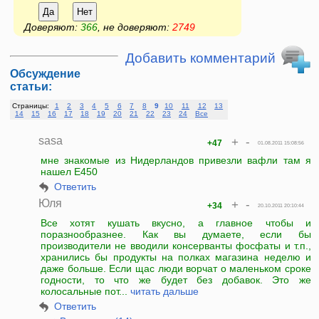
Да
Нет
Доверяют:
366
, не доверяют:
2749
Добавить комментарий
Обсуждение
статьи:
Страницы:
1
2
3
4
5
6
7
8
9
10
11
12
13
14
15
16
17
18
19
20
21
22
23
24
Все
sasa
+
-
+47
01.08.2011 15:08:56
мне знакомые из Нидерландов привезли вафли там я
нашел E450
Ответить
Юля
+
-
+34
20.10.2011 20:10:44
Все хотят кушать вкусно, а главное чтобы и
поразнообразнее. Как вы думаете, если бы
производители не вводили консерванты фосфаты и т.п.,
хранились бы продукты на полках магазина неделю и
даже больше. Если щас люди ворчат о маленьком сроке
годности, то что же будет без добавок. Это же
колосальные пот...
читать дальше
Ответить