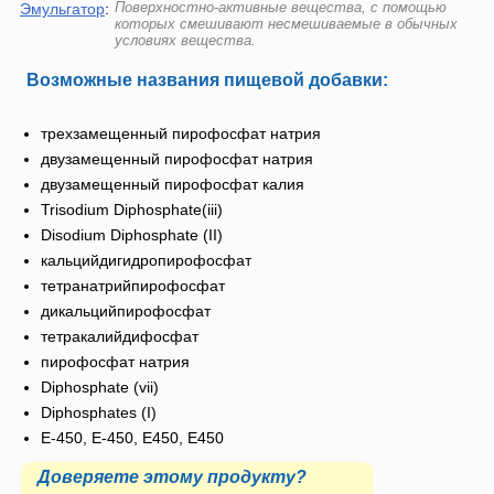
Поверхностно-активные вещества, с помощью
Эмульгатор
:
которых смешивают несмешиваемые в обычных
условиях вещества.
Возможные названия пищевой добавки:
трехзамещенный пирофосфат натрия
двузамещенный пирофосфат натрия
двузамещенный пирофосфат калия
Trisodium Diphosphate(iii)
Disodium Diphosphate (II)
кальцийдигидропирофосфат
тетранатрийпирофосфат
дикальцийпирофосфат
тетракалийдифосфат
пирофосфат натрия
Diphosphate (vii)
Diphosphates (I)
Е-450, E-450, Е450, E450
Доверяете этому продукту?