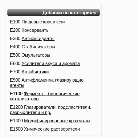
Добавки по категориям
E100
Пищевые красители
E200
Консерванты
E300
Антиоксиданты
E400
Стабилизаторы
E500
Эмульгаторы
E600
Усилители вкуса и аромата
E700
Антибиотики
E900
Антифламинги, глазирующие
агенты
E1100
Ферменты, биологические
катализаторы
E1200
Глазирователи, подсластители,
разрыхлители и пр.
E1400
Модифицированные крахмалы
E1500
Химические растворители