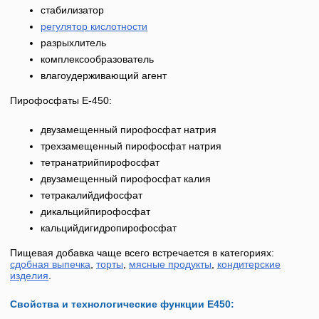
стабилизатор
регулятор кислотности
разрыхлитель
комплексообразователь
влагоудерживающий агент
Пирофосфаты Е-450:
двузамещенный пирофосфат натрия
трехзамещенный пирофосфат натрия
тетранатрийпирофосфат
двузамещенный пирофосфат калия
тетракалийдифосфат
дикальцийпирофосфат
кальцийдигидропирофосфат
Пищевая добавка чаще всего встречается в категориях:
сдобная выпечка
,
торты
,
мясные продукты
,
кондитерские
изделия
.
Свойства и технологические функции Е450: