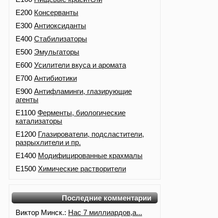
E200
Консерванты
E300
Антиоксиданты
E400
Стабилизаторы
E500
Эмульгаторы
E600
Усилители вкуса и аромата
E700
Антибиотики
E900
Антифламинги, глазирующие
агенты
E1100
Ферменты, биологические
катализаторы
E1200
Глазирователи, подсластители,
разрыхлители и пр.
E1400
Модифицированные крахмалы
E1500
Химические растворители
Последние комментарии
Виктор Минск.:
Нас 7 миллиардов,а...