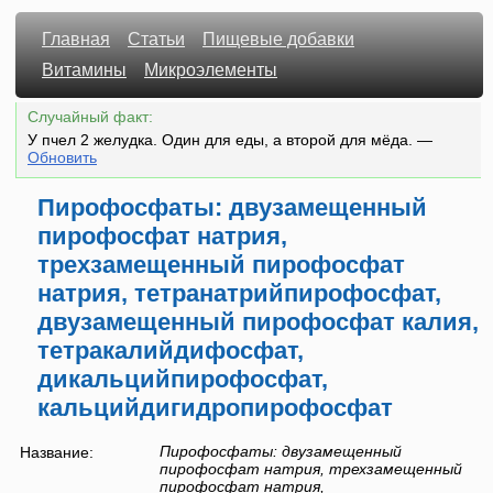
Главная
Статьи
Пищевые добавки
Витамины
Микроэлементы
Случайный факт:
У пчел 2 желудка. Один для еды, а второй для мёда.
—
Обновить
Пирофосфаты: двузамещенный
пирофосфат натрия,
трехзамещенный пирофосфат
натрия, тетранатрийпирофосфат,
двузамещенный пирофосфат калия,
тетракалийдифосфат,
дикальцийпирофосфат,
кальцийдигидропирофосфат
Пирофосфаты: двузамещенный
Название:
пирофосфат натрия, трехзамещенный
пирофосфат натрия,