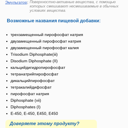
Поверхностно-активные вещества, с помощью
Эмульгатор
:
которых смешивают несмешиваемые в обычных
условиях вещества.
Возможные названия пищевой добавки:
трехзамещенный пирофосфат натрия
двузамещенный пирофосфат натрия
двузамещенный пирофосфат калия
Trisodium Diphosphate(iii)
Disodium Diphosphate (II)
кальцийдигидропирофосфат
тетранатрийпирофосфат
дикальцийпирофосфат
тетракалийдифосфат
пирофосфат натрия
Diphosphate (vii)
Diphosphates (I)
Е-450, E-450, Е450, E450
Доверяете этому продукту?