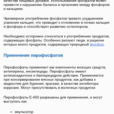
качестве пищевых добавок. Использование фосфатов может
привести к нарушению баланса в организме между фосфором
и кальцием.
Чрезмерное употребление фосфатов чревато ухудшением
усвоения кальция, что приводит к отложению в почках кальция
и фосфора и способствует развитию остеопороза.
Необходимо осторожно относиться к употреблению продуктов,
содержащих фосфаты. Особенно рискуют люди, в рационе
которых много продуктов, содержащих природный
фосфор
.
Применение пирофосфатов
Пирофосфаты применяют как компоненты моющих средств,
антипирены, инсектициды. Пирофосфаты имеют
антиоксидантное и бактерицидное действие. Применяются
при консервировании мясных продуктов, как добавка к
жидкостям для бурения, краскам, в качестве ингибитора
коррозии. Могут присутствовать в молочных продуктах
Пирофосфаты
Е-450
разрешены для применения, и могут
выступать как:
эмульгатор