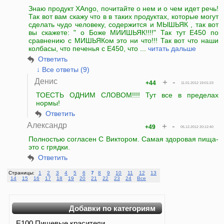
Знаю продукт XAngo, почитайте о нем и о чем идет речь!
Так вот вам скажу что в в таких продуктах, которые могут
сделать чудо человеку, содержится и МЫШЬЯК , так вот
вы скажете: " о Боже МИИШЬЯК!!!!" Так тут Е450 по
сравнению с МИШЬЯКом это ни что!!! Так вот что наши
колбасы, что печенья с Е450, что ...
читать дальше
Ответить
↓ Все ответы (9)
Денис
+
-
+44
11.01.2012 19:01:23
ТОЕСТЬ ОДНИМ СЛОВОМ!!!! Тут все в пределах
нормы!
Ответить
Александр
+
-
+49
05.12.2012 20:12:40
Полностью согласен С Виктором. Самая здоровая пища-
это с грядки.
Ответить
Страницы:
1
2
3
4
5
6
7
8
9
10
11
12
13
14
15
16
17
18
19
20
21
22
23
24
Все
Добавки по категориям
E100
Пищевые красители