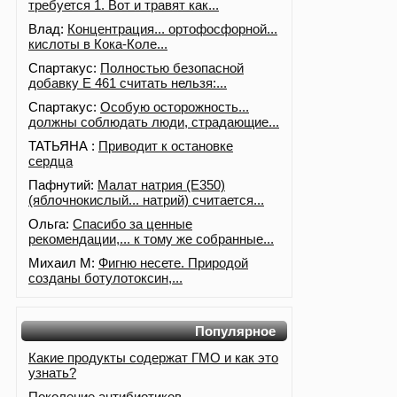
требуется 1. Вот и травят как...
Влад:
Концентрация... ортофосфорной...
кислоты в Кока-Коле...
Спартакус:
Полностью безопасной
добавку Е 461 считать нельзя:...
Спартакус:
Особую осторожность...
должны соблюдать люди, страдающие...
ТАТЬЯНА :
Приводит к остановке
сердца
Пафнутий:
Малат натрия (E350)
(яблочнокислый... натрий) считается...
Ольга:
Спасибо за ценные
рекомендации,... к тому же собранные...
Михаил М:
Фигню несете. Природой
созданы ботулотоксин,...
Популярное
Какие продукты содержат ГМО и как это
узнать?
Поколение антибиотиков