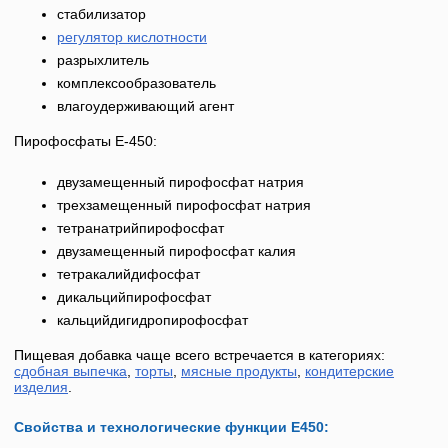
стабилизатор
регулятор кислотности
разрыхлитель
комплексообразователь
влагоудерживающий агент
Пирофосфаты Е-450:
двузамещенный пирофосфат натрия
трехзамещенный пирофосфат натрия
тетранатрийпирофосфат
двузамещенный пирофосфат калия
тетракалийдифосфат
дикальцийпирофосфат
кальцийдигидропирофосфат
Пищевая добавка чаще всего встречается в категориях:
сдобная выпечка
,
торты
,
мясные продукты
,
кондитерские
изделия
.
Свойства и технологические функции Е450: