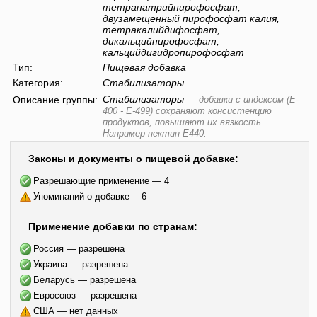
тетранатрийпирофосфат,
двузамещенный пирофосфат калия,
тетракалийдифосфат,
дикальцийпирофосфат,
кальцийдигидропирофосфат
Тип:
Пищевая добавка
Категория:
Стабилизаторы
Стабилизаторы
Описание группы:
—
добавки с индексом (E-
400 - E-499) сохраняют консистенцию
продуктов, повышают их вязкость.
Например пектин E440.
Законы и документы о пищевой добавке:
Разрешающие применение — 4
Упоминаний о добавке— 6
Применение добавки по странам:
Россия — разрешена
Украина — разрешена
Беларусь — разрешена
Евросоюз — разрешена
США — нет данных