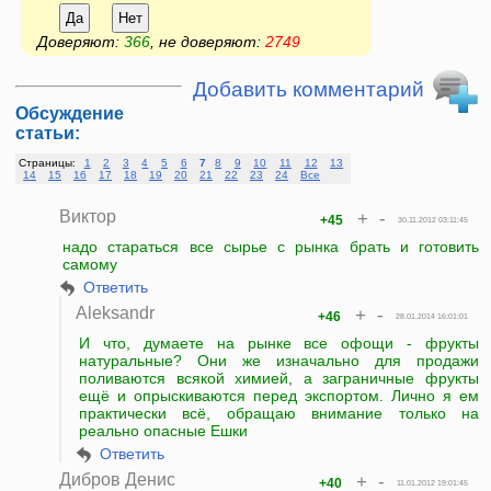
Да
Нет
Доверяют:
366
, не доверяют:
2749
Добавить комментарий
Обсуждение
статьи:
Страницы:
1
2
3
4
5
6
7
8
9
10
11
12
13
14
15
16
17
18
19
20
21
22
23
24
Все
Виктор
+
-
+45
30.11.2012 03:11:45
надо стараться все сырье с рынка брать и готовить
самому
Ответить
Aleksandr
+
-
+46
28.01.2014 16:01:01
И что, думаете на рынке все офощи - фрукты
натуральные? Они же изначально для продажи
поливаются всякой химией, а заграничные фрукты
ещё и опрыскиваются перед экспортом. Лично я ем
практически всё, обращаю внимание только на
реально опасные Ешки
Ответить
Дибров Денис
+
-
+40
11.01.2012 19:01:45