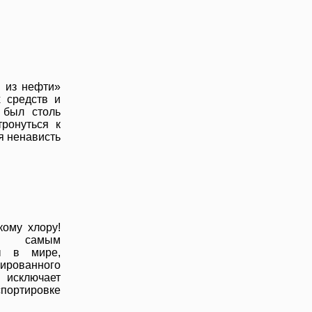
ы из нефти»
 средств и
 был столь
ронуться к
я ненависть
кому хлору!
ся самым
ы в мире,
гированного
исключает
спортировке