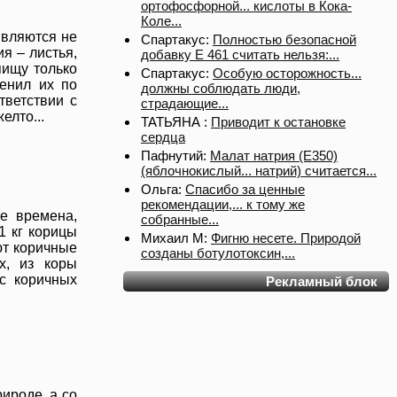
ортофосфорной... кислоты в Кока-
Коле...
являются не
Спартакус:
Полностью безопасной
я – листья,
добавку Е 461 считать нельзя:...
пищу только
Спартакус:
Особую осторожность...
енил их по
должны соблюдать люди,
тветствии с
страдающие...
елто...
ТАТЬЯНА :
Приводит к остановке
сердца
Пафнутий:
Малат натрия (E350)
(яблочнокислый... натрий) считается...
Ольга:
Спасибо за ценные
рекомендации,... к тому же
те времена,
собранные...
1 кг корицы
Михаил М:
Фигню несете. Природой
ют коричные
созданы ботулотоксин,...
х, из коры
с коричных
Рекламный блок
ироде, а со