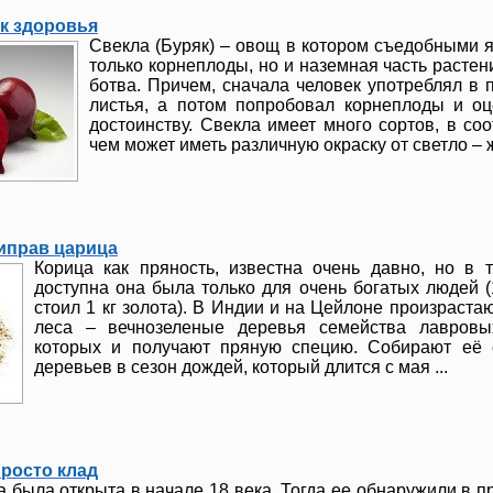
ик здоровья
Свекла (Буряк) – овощ в котором съедобными 
только корнеплоды, но и наземная часть растени
ботва. Причем, сначала человек употреблял в 
листья, а потом попробовал корнеплоды и оц
достоинству. Свекла имеет много сортов, в соо
чем может иметь различную окраску от светло – ж
риправ царица
Корица как пряность, известна очень давно, но в 
доступна она была только для очень богатых людей (
стоил 1 кг золота). В Индии и на Цейлоне произраста
леса – вечнозеленые деревья семейства лавровы
которых и получают пряную специю. Собирают её 
деревьев в сезон дождей, который длится с мая ...
просто клад
 была открыта в начале 18 века. Тогда ее обнаружили в пр