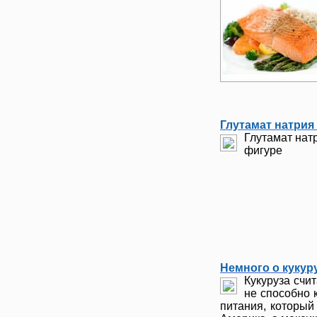
Глутамат натрия
Глутамат нат
фигуре
Немного о кукур
Кукуруза счи
не способно 
питания, который