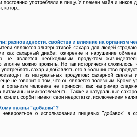
и постоянно употребляли в пищу. У племен майя и инков д
, котор...
и: разновидности, свойства и влияние на организм че
ители являются альтернативой сахара для людей страда
ми как сахарный диабет, ожирение и нарушение обмена
ар не является необходимым продуктом жизнидеятел
го вполне можно прожить. Но так исторически сложилось, 
 употреблять сахар и добавлять его в большинство продукт
роизводят из натуральных продуктов: сахарной свеклы 
 еще не говорит о том, что он является полезным. Кроме у
 в организм человека не приносит, как например сладк
а витамины и микроэлементы. Также и натуральные сахар
а, ксилит, сорбит имеют свои недостатки, исключением явля
 Кому нужны "добавки"?
 невероятное о использовании пищевых "добавок" в с