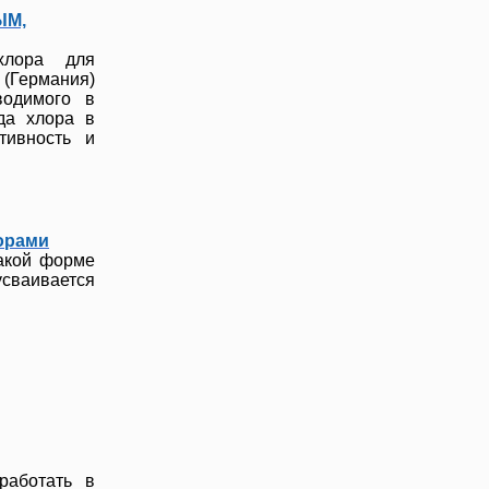
ЫМ,
хлора для
 (Германия)
водимого в
да хлора в
тивность и
орами
акой форме
усваивается
работать в