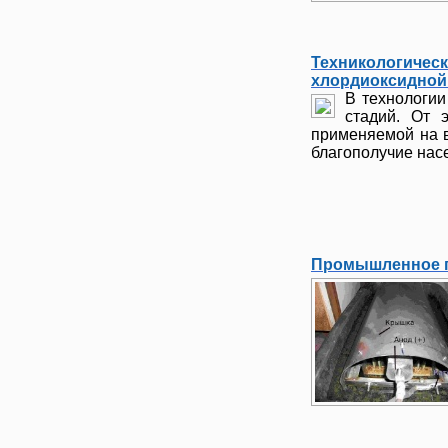
Техникологическ
хлордиоксидной 
В технологии
стадий. От 
применяемой на в
благополучие нас
Промышленное п