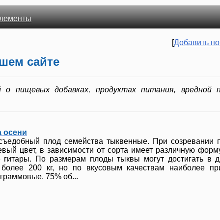
лементы
[
Добавить но
ашем сайте
 о пищевых добавках, продуктах питания, вредной 
а осени
 съедобный плод семейства тыквенные. При созревании 
евый цвет, в зависимости от сорта имеет различную форму
е гитары. По размерам плоды тыквы могут достигать в 
 более 200 кг, но по вкусовым качествам наиболее п
граммовые. 75% об...