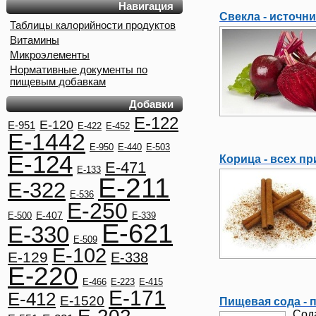
Навигация
Свекла - источн
Таблицы калорийности продуктов
Витамины
Микроэлементы
Нормативные документы по
пищевым добавкам
Добавки
E-122
E-120
E-951
E-422
E-452
E-1442
E-950
E-440
E-503
E-124
Корица - всех п
E-471
E-133
E-211
E-322
E-536
E-250
E-407
E-500
E-339
E-621
E-330
E-509
E-102
E-129
E-338
E-220
E-466
E-223
E-415
E-171
E-412
E-1520
Пищевая сода - 
Сода