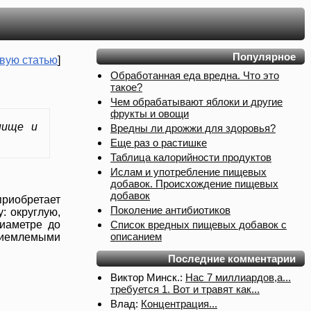
Популярное
вую статью
]
Обработанная еда вредна. Что это
такое?
Чем обрабатывают яблоки и другие
фрукты и овощи
пище и
Вредны ли дрожжи для здоровья?
Еще раз о растишке
Таблица калорийности продуктов
Ислам и употребление пищевых
добавок. Происхождение пищевых
добавок
приобретает
Поколение антибиотиков
: округлую,
Список вредных пищевых добавок с
диаметре до
описанием
риемлемыми
Последние комментарии
Виктор Минск.:
Нас 7 миллиардов,а...
требуется 1. Вот и травят как...
Влад:
Концентрация...