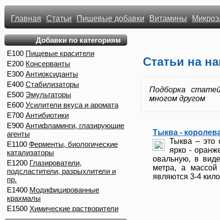
Главная
Статьи
Пищевые добавки
Витамины
Микроэ
Добавки по категориям
E100
Пищевые красители
Статьи на н
E200
Консерванты
E300
Антиоксиданты
E400
Стабилизаторы
Подборка статей
E500
Эмульгаторы
многом другом
E600
Усилители вкуса и аромата
E700
Антибиотики
E900
Антифламинги, глазирующие
Тыква - королев
агенты
Тыква – это
E1100
Ферменты, биологические
ярко - оранж
катализаторы
овальную, в вид
E1200
Глазирователи,
метра, а массой
подсластители, разрыхлители и
являются 3-4 кило
пр.
E1400
Модифицированные
крахмалы
E1500
Химические растворители