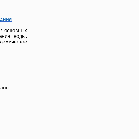
вания
из основных
ания воды,
идемическое
тапы: