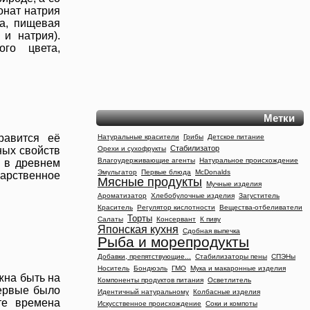
онат натрия
да, пищевая
 и натрия).
ого цвета,
Метки
равится её
Натуральные красители
Грибы
Детское питание
Стабилизатор
Орехи и сухофрукты
ных свойств
Влагоудерживающие агенты
Натуральное происхождение
 в древнем
Эмульгатор
Первые блюда
McDonalds
арственное
Мясные продукты
Мучные изделия
Ароматизатор
Хлебобулочные изделия
Загуститель
Краситель
Регулятор кислотности
Вещества-отбеливатели
Торты
Салаты
Консервант
К пиву
Японская кухня
Сдобная выпечка
Рыба и морепродукты
Добавки, препятствующие...
Стабилизаторы пены
СПЭНы
Носитель
Бондюэль
ГМО
Мука и макаронные изделия
лжна быть на
Компоненты продуктов питания
Осветлитель
первые было
Идентичный натуральному
Колбасные изделия
те времена
Искусственное происхождение
Соки и компоты