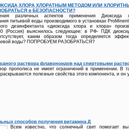
ОКСИДА ХЛОРА ХЛОРАТНЫМ МЕТОДОМ ИЛИ ХЛОРИТН
ЗОБРАТЬСЯ в БЕЗОПАСНОСТИ?
ения различных аспектов применения Диоксида 
ния питьевой воды производимого в установках ProMinent
ного дезинфектанта «диоксида хлора и хлора» произ
00 (Россия) выяснилось следующее: в РФ- ПДК диокси
тсутствует, каким образом тогда определяется эффек
итьевой воды? ПОПРОБУЕМ РАЗОБРАТЬСЯ?
одного раствора флавоноидов над спиртовыми раств
вор прополиса не имеет ограничений в применении. В т
раскрываются полезные свойства этого компонента, и он 
льных способов получения витамина Д
Всем известно, что солнечный свет помогает вы