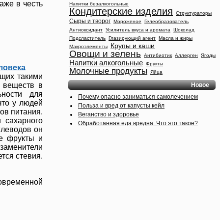
аже в честь
Напитки безалкогольные
Кондитерские изделия
Структураторы
Сыры и творог
Мороженое
Гелеобразователь
Антиоксидант
Усилитель вкуса и аромата
Шоколад
Подсластитель
Глазирующий агент
Масла и жиры
Крупы и каши
Макроэлементы
Овощи и зелень
Антибиотик
Аллерген
Ягоды
Напитки алкогольные
Фрукты
ловека
Молочные продукты
Яйца
ющих такими
 веществ в
Новое
ьности для
Почему опасно заниматься самолечением
что у людей
Польза и вред от капусты кейл
ов питания.
Веганство и здоровье
и сахарного
Обработанная еда вредна. Что это такое?
глеводов он
ие фрукты и
озаменители
ется стевия.
овременной