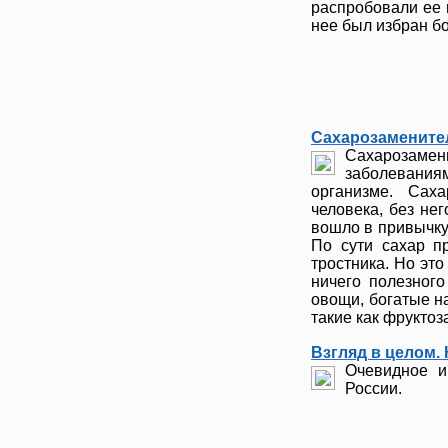
распробовали ее 
нее был избран бог
Сахарозаменител
Сахарозамен
заболевания
организме. Сах
человека, без не
вошло в привычку
По сути сахар п
тростника. Но это
ничего полезного
овощи, богатые н
такие как фруктоз
Взгляд в целом.
Очевидное и
России.