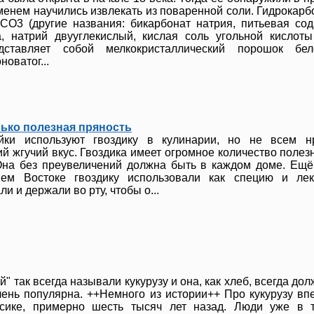
енем научились извлекать из поваренной соли. Гидрокарб
CO3 (другие названия: бикарбонат натрия, питьевая со
а, натрий двууглекислый, кислая соль угольной кислоты
дставляет собой мелкокристаллический порошок бел
новатог...
лько полезная пряность
йки используют гвоздику в кулинарии, но не всем н
й жгучий вкус. Гвоздика имеет огромное количество полез
Она без преувеличений должна быть в каждом доме. Ещё
ем Востоке гвоздику использовали как специю и лек
и и держали во рту, чтобы о...
" так всегда называли кукурузу и она, как хлеб, всегда до
чень популярна. ++Немного из истории++ Про кукурузу в
сике, примерно шесть тысяч лет назад. Люди уже в 