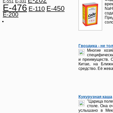
E-202
E-331
E-551
врем
E-476
E-450
E-110
NaH
сод
E-200
Пре
соло
Гвоздика - не то
Многие хозя
специфически
и преимуществ. 
Китае, на Ближн
средство. Её жевал
Кукурузная каша
"Царица полей
столе. Она о
услышано в Мек