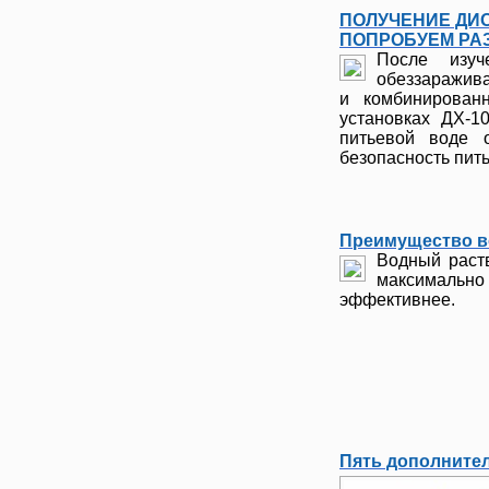
ПОЛУЧЕНИЕ ДИ
ПОПРОБУЕМ РА
После изуч
обеззаражива
и комбинирован
установках ДХ-1
питьевой воде о
безопасность п
Преимущество в
Водный раст
максимально 
эффективнее.
Пять дополните