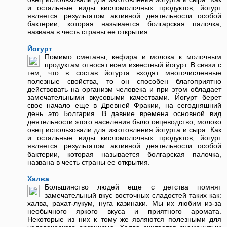
и остальные виды кисломолочных продуктов, йогурт
является результатом активной деятельности особой
бактерии, которая называется болгарская палочка,
названа в честь страны ее открытия.
Йогурт
Помимо сметаны, кефира и молока к молочным
продуктам относят всем известный йогурт. В связи с
тем, что в состав йогурта входят многочисленные
полезные свойства, то он способен благоприятно
действовать на организм человека и при этом обладает
замечательными вкусовыми качествами. Йогурт берет
свое начало еще в Древней Фракии, на сегодняшний
день это Болгария. В давние времена основной вид
деятельности этого населения было овцеводство, молоко
овец использовали для изготовления йогурта и сыра. Как
и остальные виды кисломолочных продуктов, йогурт
является результатом активной деятельности особой
бактерии, которая называется болгарская палочка,
названа в честь страны ее открытия.
Халва
Большинство людей еще с детства помнят
замечательный вкус восточных сладостей таких как:
халва, рахат-лукум, нуга казинаки. Мы их любим из-за
необычного яркого вкуса и приятного аромата.
Некоторые из них к тому же являются полезными для