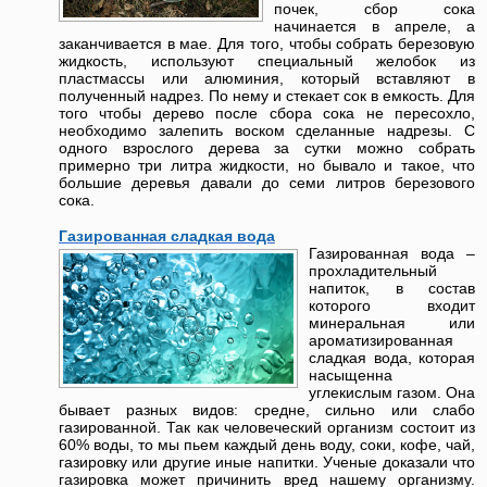
почек, сбор сока
начинается в апреле, а
заканчивается в мае. Для того, чтобы собрать березовую
жидкость, используют специальный желобок из
пластмассы или алюминия, который вставляют в
полученный надрез. По нему и стекает сок в емкость. Для
того чтобы дерево после сбора сока не пересохло,
необходимо залепить воском сделанные надрезы. С
одного взрослого дерева за сутки можно собрать
примерно три литра жидкости, но бывало и такое, что
большие деревья давали до семи литров березового
сока.
Газированная сладкая вода
Газированная вода –
прохладительный
напиток, в состав
которого входит
минеральная или
ароматизированная
сладкая вода, которая
насыщенна
углекислым газом. Она
бывает разных видов: средне, сильно или слабо
газированной. Так как человеческий организм состоит из
60% воды, то мы пьем каждый день воду, соки, кофе, чай,
газировку или другие иные напитки. Ученые доказали что
газировка может причинить вред нашему организму.