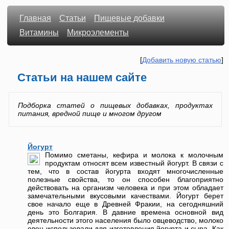
Главная
Статьи
Пищевые добавки
Витамины
Микроэлементы
[
Добавить новую статью
]
Статьи на нашем сайте
Подборка статей о пищевых добавках, продуктах
питания, вредной пище и многом другом
Йогурт
Помимо сметаны, кефира и молока к молочным
продуктам относят всем известный йогурт. В связи с
тем, что в состав йогурта входят многочисленные
полезные свойства, то он способен благоприятно
действовать на организм человека и при этом обладает
замечательными вкусовыми качествами. Йогурт берет
свое начало еще в Древней Фракии, на сегодняшний
день это Болгария. В давние времена основной вид
деятельности этого населения было овцеводство, молоко
овец использовали для изготовления йогурта и сыра. Как