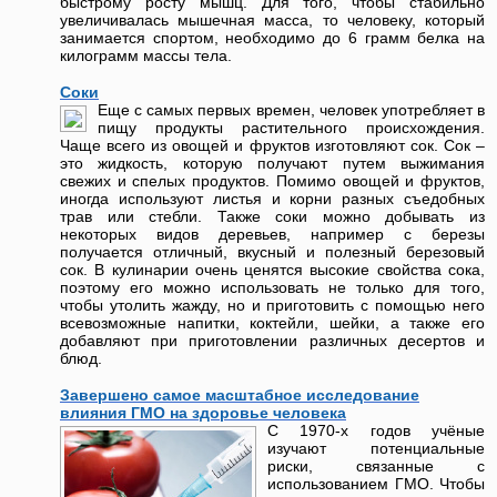
быстрому росту мышц. Для того, чтобы стабильно
увеличивалась мышечная масса, то человеку, который
занимается спортом, необходимо до 6 грамм белка на
килограмм массы тела.
Соки
Еще с самых первых времен, человек употребляет в
пищу продукты растительного происхождения.
Чаще всего из овощей и фруктов изготовляют сок. Сок –
это жидкость, которую получают путем выжимания
свежих и спелых продуктов. Помимо овощей и фруктов,
иногда используют листья и корни разных съедобных
трав или стебли. Также соки можно добывать из
некоторых видов деревьев, например с березы
получается отличный, вкусный и полезный березовый
сок. В кулинарии очень ценятся высокие свойства сока,
поэтому его можно использовать не только для того,
чтобы утолить жажду, но и приготовить с помощью него
всевозможные напитки, коктейли, шейки, а также его
добавляют при приготовлении различных десертов и
блюд.
Завершено самое масштабное исследование
влияния ГМО на здоровье человека
С 1970-х годов учёные
изучают потенциальные
риски, связанные с
использованием ГМО. Чтобы