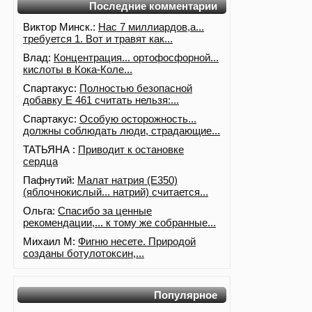
Последние комментарии
Виктор Минск.:
Нас 7 миллиардов,а...
требуется 1. Вот и травят как...
Влад:
Концентрация... ортофосфорной...
кислоты в Кока-Коле...
Спартакус:
Полностью безопасной
добавку Е 461 считать нельзя:...
Спартакус:
Особую осторожность...
должны соблюдать люди, страдающие...
ТАТЬЯНА :
Приводит к остановке
сердца
Пафнутий:
Малат натрия (E350)
(яблочнокислый... натрий) считается...
Ольга:
Спасибо за ценные
рекомендации,... к тому же собранные...
Михаил М:
Фигню несете. Природой
созданы ботулотоксин,...
Популярное