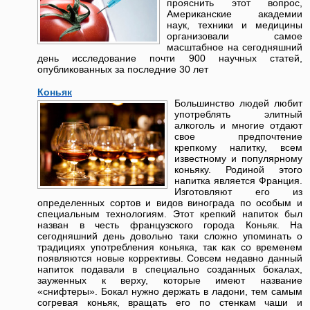
прояснить этот вопрос,
Американские академии
наук, техники и медицины
организовали самое
масштабное на сегодняшний
день исследование почти 900 научных статей,
опубликованных за последние 30 лет
Коньяк
Большинство людей любит
употреблять элитный
алкоголь и многие отдают
свое предпочтение
крепкому напитку, всем
известному и популярному
коньяку. Родиной этого
напитка является Франция.
Изготовляют его из
определенных сортов и видов винограда по особым и
специальным технологиям. Этот крепкий напиток был
назван в честь французского города Коньяк. На
сегодняшний день довольно таки сложно упоминать о
традициях употребления коньяка, так как со временем
появляются новые коррективы. Совсем недавно данный
напиток подавали в специально созданных бокалах,
зауженных к верху, которые имеют название
«снифтеры». Бокал нужно держать в ладони, тем самым
согревая коньяк, вращать его по стенкам чаши и