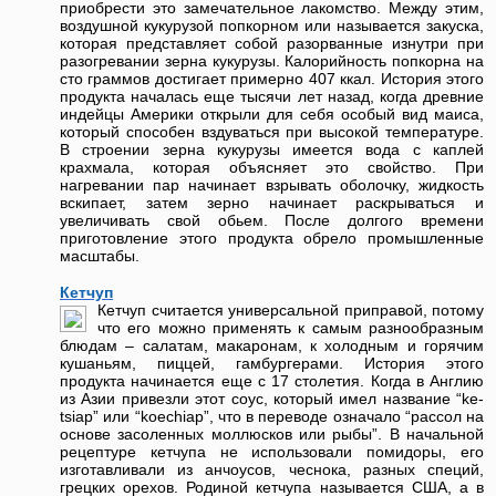
приобрести это замечательное лакомство. Между этим,
воздушной кукурузой попкорном или называется закуска,
которая представляет собой разорванные изнутри при
разогревании зерна кукурузы. Калорийность попкорна на
сто граммов достигает примерно 407 ккал. История этого
продукта началась еще тысячи лет назад, когда древние
индейцы Америки открыли для себя особый вид маиса,
который способен вздуваться при высокой температуре.
В строении зерна кукурузы имеется вода с каплей
крахмала, которая объясняет это свойство. При
нагревании пар начинает взрывать оболочку, жидкость
вскипает, затем зерно начинает раскрываться и
увеличивать свой обьем. После долгого времени
приготовление этого продукта обрело промышленные
масштабы.
Кетчуп
Кетчуп считается универсальной приправой, потому
что его можно применять к самым разнообразным
блюдам – салатам, макаронам, к холодным и горячим
кушаньям, пиццей, гамбургерами. История этого
продукта начинается еще с 17 столетия. Когда в Англию
из Азии привезли этот соус, который имел название “ke-
tsiap” или “koechiap”, что в переводе означало “рассол на
основе засоленных моллюсков или рыбы”. В начальной
рецептуре кетчупа не использовали помидоры, его
изготавливали из анчоусов, чеснока, разных специй,
грецких орехов. Родиной кетчупа называется США, а в