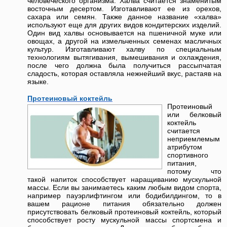
человеческого организма. Халва считается знаменитым
восточным десертом. Изготавливают ее из орехов,
сахара или семян. Также данное название «халва»
используют еще для других видов кондитерских изделий.
Один вид халвы основывается на пшеничной муке или
овощах, а другой на измельченных семенах масличных
культур. Изготавливают халву по специальным
технологиям вытягивания, вымешивания и охлаждения,
после чего должна была получиться рассыпчатая
сладость, которая оставляла нежнейший вкус, растаяв на
языке.
Протеиновый коктейль
Протеиновый
или белковый
коктейль
считается
неприемлемым
атрибутом
спортивного
питания,
потому что
такой напиток способствует наращиванию мускульной
массы. Если вы занимаетесь каким любым видом спорта,
например пауэрлифтингом или бодибилдингом, то в
вашем рационе питания обязательно должен
присутствовать белковый протеиновый коктейль, который
способствует росту мускульной массы спортсмена и