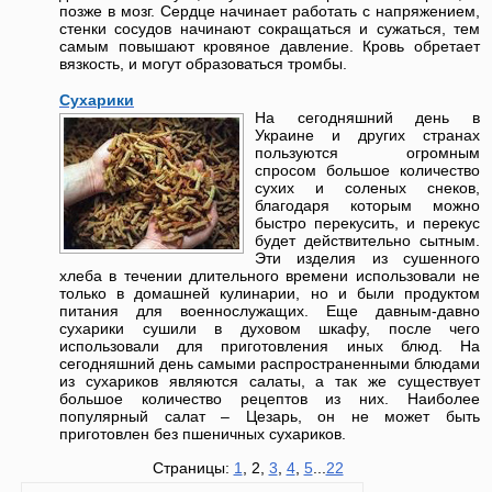
позже в мозг. Сердце начинает работать с напряжением,
стенки сосудов начинают сокращаться и сужаться, тем
самым повышают кровяное давление. Кровь обретает
вязкость, и могут образоваться тромбы.
Сухарики
На сегодняшний день в
Украине и других странах
пользуются огромным
спросом большое количество
сухих и соленых снеков,
благодаря которым можно
быстро перекусить, и перекус
будет действительно сытным.
Эти изделия из сушенного
хлеба в течении длительного времени использовали не
только в домашней кулинарии, но и были продуктом
питания для военнослужащих. Еще давным-давно
сухарики сушили в духовом шкафу, после чего
использовали для приготовления иных блюд. На
сегодняшний день самыми распространенными блюдами
из сухариков являются салаты, а так же существует
большое количество рецептов из них. Наиболее
популярный салат – Цезарь, он не может быть
приготовлен без пшеничных сухариков.
Страницы:
1
, 2,
3
,
4
,
5
...
22