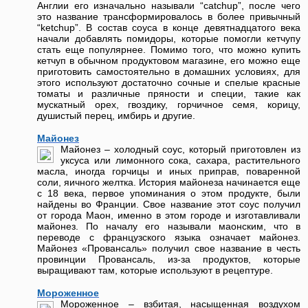
Англии его изначально называли “catchup”, после чего
это название трансформировалось в более привычный
“ketchup”. В состав соуса в конце девятнадцатого века
начали добавлять помидоры, которые помогли кетчупу
стать еще популярнее. Помимо того, что можно купить
кетчуп в обычном продуктовом магазине, его можно еще
приготовить самостоятельно в домашних условиях, для
этого используют достаточно сочные и спелые красные
томаты и различные пряности и специи, такие как
мускатный орех, гвоздику, горчичное семя, корицу,
душистый перец, имбирь и другие.
Майонез
Майонез – холодный соус, который приготовлен из
уксуса или лимонного сока, сахара, растительного
масла, иногда горчицы и иных приправ, поваренной
соли, яичного желтка. История майонеза начинается еще
с 18 века, первое упоминания о этом продукте, были
найдены во Франции. Свое название этот соус получил
от города Маон, именно в этом городе и изготавливали
майонез. По началу его называли маонским, что в
переводе с французского языка означает майонез.
Майонез «Провансаль» получил свое название в честь
провинции Провансаль, из-за продуктов, которые
выращивают там, которые используют в рецептуре.
Мороженное
Мороженное – взбитая, насыщенная воздухом