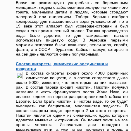
Врачи не рекомендуют употреблять ее беременным
женщинам, людям с заболеванием желудочно-кишечного
тракта, маленьким детям и людям, которые страдают
аллергией или ожирением. Тоберн Бергман изобрел
компрессор для насыщенности воды углекислотой, но в
19 веке этот аппарат был усовершенствован и был
создан его промышленный аналог. Так как производство
воды было дорогим, то для газирования начали
использовать пищевую соду. В Америке первыми
марками газировки были: кока-кола, пепси-кола, спрайт,
фанта, а в СССР – буратино, байкал, тархун, которые и
на сей день являются очень популярными.
Состав сигареты, химические соединения и
вещества
В состав сигареты входит около 4000 различных
химических веществ, а в состав сигаретного дыма
около 5000, известно, что некоторые из них вызывают
рак. В состав табака входит никотин. Никотин получил
название в честь французского посла Жана Нико, он
являлся одним из первых распространителей табака по
Европе. Если брать никотин в чистом виде, то он будет
выглядеть как бесцветная, маслянистая жидкость. В
состав сигареты входит примерно 2 мг этого вещества.
Никотин является одним из сильнейших ядом, который
ядовитее мышьяка и стрихнина. Он влияет почти на все
органы человека. Изначально дым попадает в
дыхательные пути, а уже потом проникает в кровь, а