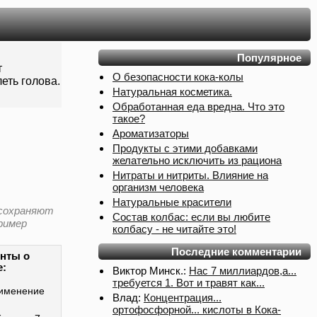
Популярное
т
О безопасности кока-колы
еть голова.
Натуральная косметика.
Обработанная еда вредна. Что это
такое?
Ароматизаторы
Продукты с этими добавками
желательно исключить из рациона
Нитраты и нитриты. Влияние на
организм человека
Натуральные красители
) сохраняют
Состав колбас: если вы любите
ример
колбасу - не читайте это!
Последние комментарии
нты о
е:
Виктор Минск.:
Нас 7 миллиардов,а...
требуется 1. Вот и травят как...
именение
Влад:
Концентрация...
ортофосфорной... кислоты в Кока-