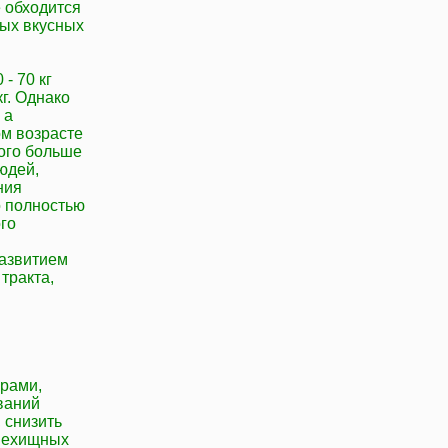
 обходится
мых вкусных
- 70 кг
г. Однако
 а
ом возрасте
ого больше
юдей,
ния
о полностью
ого
развитием
тракта,
орами,
ваний
 снизить
 нехищных