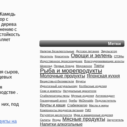
 Камедь
ор с
о дерева
внению с
стойкость
вляет
Метки
Напитки безалкогольные
Детское питание
Эмульгатор
Овощи и зелень
Носитель
Краситель
СПЭНы
Искусственное происхождение
Влагоудерживающие агенты
Торты
Шоколад
Первые блюда
Мороженое
Рыба и морепродукты
ля сыров,
Молочные продукты
Японская кухня
ищевых
Вещества-отбеливатели
Фрукты
Идентичный натуральному
Колбасные изделия
ля
Соки и компоты
Натуральные красители
одстве .
Стабилизаторы пены
Мучные изделия
Антиоксидант
Глазирующий агент
Грибы
McDonalds
Подсластитель
 них, под
Крупы и каши
Стабилизатор
Масла и жиры
Компоненты продуктов питания
ГМО
Регулятор кислотности
Мука и макаронные изделия
Мясные продукты
Салаты
Ягоды
Загуститель
дукты на
Напитки алкогольные