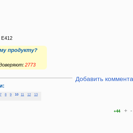
, E412
му продукту?
е доверяют:
2773
Добавить коммент
и:
7
8
9
10
11
12
13
+
-
+44