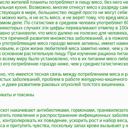
сло жителей планеты потребляют в пищу мясо, без него не
льная кухня. Возможно, многие отнесут мясо к разряду са
ствующих в мире, большинство людей просто не могут себе
к можно жить, и не есть мясо, и не верят тому, что вред мяса
амом деле. По статистике в среднем человек употребляет 60 
в некоторых случаях эти цифры переваливают отметку в 100к
авно установили, что мясо далеко не полезно для человека,
ется причиной развития множества заболеваний, а в пожил
о употребляющие мясо гораздо менее активны, имеют намн
овьем, и срок жизни любителей мяса заметно ниже, чем у л
 основном растительную пищу. При изучении рациона пита
о всему миру было установлено, что в их питании мясо либ
бо его потребление гораздо ниже, чем у среднестатистическ
но, что имеется тесная связь между потреблением мяса и 
истых заболеваний, проблем в работе желудочно-кишечного 
, и даже развитием раковых опухолей толстого кишечника.
икаты и токсины
 скот накачивают антибиотиками, гормонами, транквилизат
атить появление и распространение инфекционных заболе
 контролировать их поведение, ускорить рост и набор веса,
са и притупить чувства, поскольку запах крови вызывает у