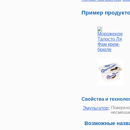
Пример продукто
Свойства и техноло
Поверхн
Эмульгатор
:
несмешив
Возможные назва