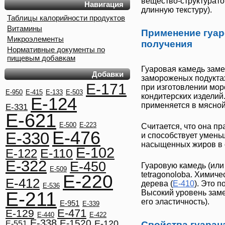
вещество-структурато
Навигация
длинную текстуру).
Таблицы калорийности продуктов
Витамины
Применение гуар
Микроэлементы
получения
Нормативные документы по
пищевым добавкам
Гуаровая камедь
заме
Добавки
замороженых подуктах
E-171
при изготовлении мо
E-950
E-415
E-133
E-503
кондитерских изделий
E-124
применяется в мясно
E-331
E-621
E-500
E-223
Считается, что она пр
E-476
E-330
и способствует умень
насыщенных жиров в 
E-102
E-110
E-122
E-322
E-450
Гуаровую камедь (ил
E-509
tetragonoloba
. Химиче
E-220
E-412
дерева
(
E-410
). Это 
E-536
E-211
Высокий уровень заме
его эластичность).
E-951
E-339
E-471
E-129
E-440
E-422
E-338
E-1520
E-120
E-551
Свойства гуаран