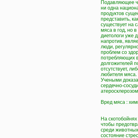
Подавляющее чи
ни одна национа
продуктов суще
представить, ка
существует на с
мяса в год, но 
диетологи уже д
напротив, явля
люди, регулярн
проблем со здор
потребляющих в
долгожителей п
отсутствует, ли
любителя мяса.
Учеными доказа
сердечно-сосуд
атеросклерозом
Вред мяса : хим
На скотобойнях
чтобы предотвр
среди животных,
состояние стрес