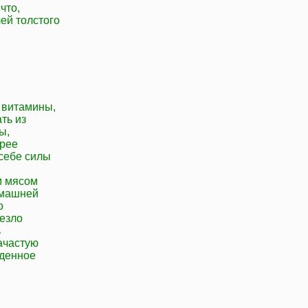
что,
ей толстого
 витамины,
ть из
ы,
орее
 себе силы
м мясом
омашней
о
везло
ь
ачастую
еденное