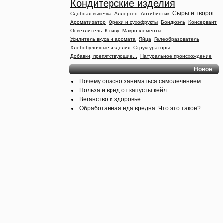
Кондитерские изделия
Сыры и творог
Сдобная выпечка
Аллерген
Антибиотик
Ароматизатор
Орехи и сухофрукты
Бондюэль
Консервант
Осветлитель
К пиву
Макроэлементы
Усилитель вкуса и аромата
Яйца
Гелеобразователь
Хлебобулочные изделия
Структураторы
Добавки, препятствующие...
Натуральное происхождение
Новое
Почему опасно заниматься самолечением
Польза и вред от капусты кейл
Веганство и здоровье
Обработанная еда вредна. Что это такое?