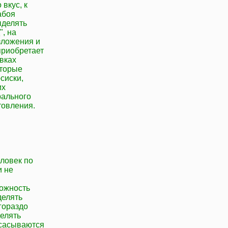
 вкус, к
абоя
ыделять
, на
зложения и
 приобретает
вках
оторые
сиски,
их
рального
товления.
еловек по
и не
можность
делять
гораздо
делять
всасываются