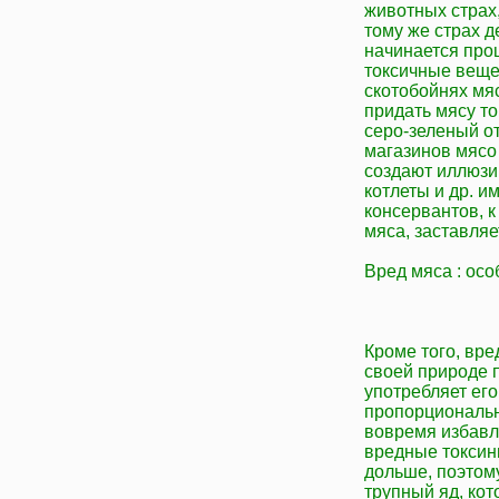
животных страх, 
тому же страх 
начинается про
токсичные веще
скотобойнях мя
придать мясу то
серо-зеленый от
магазинов мясо
создают иллюзию
котлеты и др. и
консервантов, к
мяса, заставляе
Вред мяса : ос
Кроме того, вре
своей природе п
употребляет ег
пропорциональн
вовремя избавля
вредные токсин
дольше, поэтом
трупный яд, ко