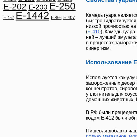
E-250
E-202
E-200
E-1442
Камедь гуара
является
E-407
E-452
E-466
быстро гидратируется
низкой прочностью на
(
Е-410
).
Камедь гуара
ней – лучший эмульга
в процессах заморажи
синергизм.
Использование Е
Используется как улу
замороженных десерто
концентратов, сиропов
уплотнитель для соус
домашних животных. 
В РФ были прецеденты 
кодом
Е-412
были обн
Пищевая добавка чаще
полках магазинов
,
мо