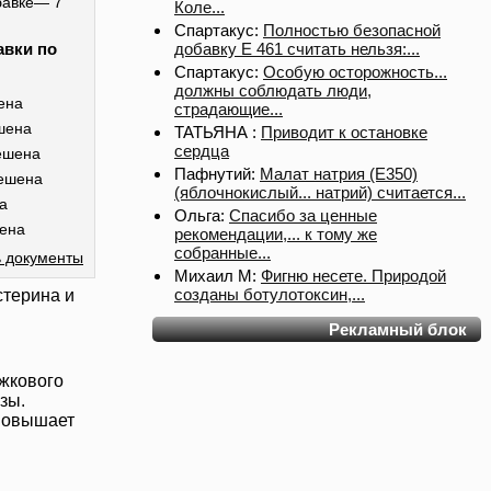
бавке— 7
Коле...
Спартакус:
Полностью безопасной
добавку Е 461 считать нельзя:...
авки по
Спартакус:
Особую осторожность...
должны соблюдать люди,
ена
страдающие...
шена
ТАТЬЯНА :
Приводит к остановке
сердца
ешена
Пафнутий:
Малат натрия (E350)
ешена
(яблочнокислый... натрий) считается...
а
Ольга:
Спасибо за ценные
ена
рекомендации,... к тому же
собранные...
 документы
Михаил М:
Фигню несете. Природой
созданы ботулотоксин,...
стерина и
Рекламный блок
жкового
зы.
 повышает