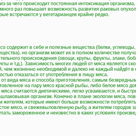
, из-за чего происходит постоянная интоксикация организма, 
 много раз повышает возможность развития раковых опухол
рые встречаются у вегетарианцев крайне редко.
со содержит в себе и полезные вещества (белки, углеводы,
щества), но организм может их в полном количестве получа
тельного происхождения (овощи, крупы, фрукты, злаки, боб
ты и т.д.). Зависимость многих людей от мяса является ск
й, чем жизненно необходимой и далеко не каждый найдёт в
остью отказаться от употребления в пищу мяса.
и от вида мяса и способа приготовления, самым безвредны
отовленное на пару мясо красной рыбы, либо белое мясо д
 мяса считаются диетическими, легко усваиваются, и быстр
ашлаковывая организм. Конечно в плане экологии мяса, по
м жителям, которые имеют больше возможности потреблят
истое мясо, и свежевыловленную рыбу, а жителям городов з
упать замороженное и неизвестно в каких условиях произв