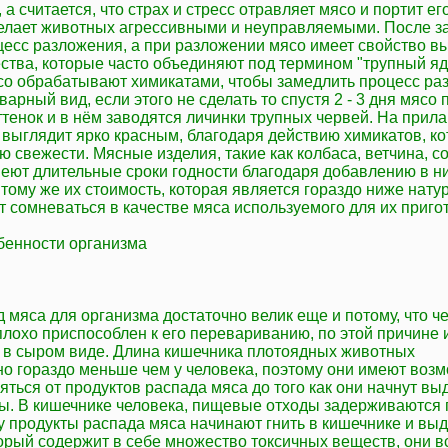
а считается, что страх и стресс отравляет мясо и портит его
делает животных агрессивными и неуправляемыми. После з
цесс разложения, а при разложении мясо имеет свойство в
ства, которые часто объединяют под термином "трупный яд"
со обрабатывают химикатами, чтобы замедлить процесс ра
варный вид, если этого не сделать то спустя 2 - 3 дня мясо
тенок и в нём заводятся личинки трупных червей. На прила
 выглядит ярко красным, благодаря действию химикатов, к
 свежести. Мясные изделия, такие как колбаса, ветчина, со
меют длительные сроки годности благодаря добавлению в н
 тому же их стоимость, которая является гораздо ниже нату
т сомневаться в качестве мяса используемого для их приго
обенности организма
д мяса для организма достаточно велик еще и потому, что ч
лохо приспособлен к его перевариванию, по этой причине 
о в сыром виде. Длина кишечника плотоядных животных
о гораздо меньше чем у человека, поэтому они имеют воз
ться от продуктов распада мяса до того как они начнут вы
ы. В кишечнике человека, пищевые отходы задерживаются 
у продукты распада мяса начинают гнить в кишечнике и вы
торый содержит в себе множество токсичных веществ, они 