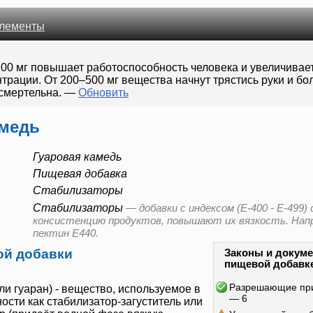
лементы
00 мг повышает работоспособность человека и увеличивае
трации. От 200–500 мг вещества начнут трястись руки и бол
 смертельна.
—
Обновить
амедь
Гуаровая камедь
Пищевая добавка
Стабилизаторы
Стабилизаторы
—
добавки с индексом (E-400 - E-499
консистенцию продуктов, повышают их вязкость. Нап
пектин E440.
ой добавки
Законы и докуме
пищевой добавк
Разрешающие пр
ли
гуаран
) - вещество, используемое в
— 6
ти как стабилизатор-загуститель или