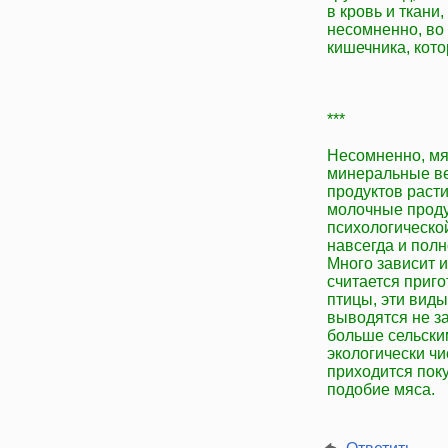
в кровь и ткани
несомненно, во
кишечника, кото
***
Несомненно, мя
минеральные ве
продуктов расти
молочные продук
психологическо
навсегда и полн
Много зависит 
считается приг
птицы, эти виды
выводятся не з
больше сельски
экологически ч
приходится пок
подобие мяса.