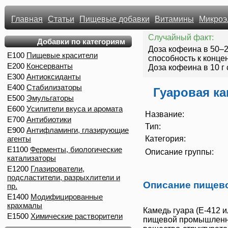
Главная
Статьи
Пищевые добавки
Витамины
Микроэ
Случайный факт:
Добавки по категориям
Доза кофеина в 50–2
E100
Пищевые красители
способность к концен
E200
Консерванты
Доза кофеина в 10 г
E300
Антиоксиданты
E400
Стабилизаторы
Гуаровая к
E500
Эмульгаторы
E600
Усилители вкуса и аромата
Название:
E700
Антибиотики
Тип:
E900
Антифламинги, глазирующие
агенты
Категория:
E1100
Ферменты, биологические
Описание группы:
катализаторы
E1200
Глазирователи,
подсластители, разрыхлители и
Описание пищев
пр.
E1400
Модифицированные
крахмалы
Камедь гуара
(
E-412
и
E1500
Химические растворители
пищевой промышленнос