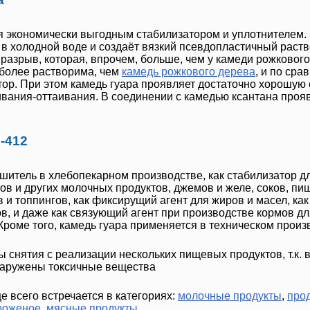
 экономически выгодным стабилизатором и уплотнителем.
 в холодной воде и создаёт вязкий псевдопластичный раств
 разрыв, которая, впрочем, больше, чем у камеди рожковог
более растворима, чем
камедь рожкового дерева
, и по сра
тор. При этом
камедь гуара
проявляет достаточно хорошую 
вания-оттаивания. В соединении с камедью ксантана проя
-412
чшитель в хлебопекарном производстве, как стабилизатор д
в и других молочных продуктов, джемов и желе, соков, п
 и топпингов, как фиксирущий агент для жиров и масел, как
ов, и даже как связующий агент при производстве кормов д
Кроме того,
камедь гуара
применяется в техническом произв
снятия с реализации нескольких пищевых продуктов, т.к. в
аружены токсичные вещества
 всего встречается в категориях:
молочные продукты
,
про
роженое
,
мясные продукты
.