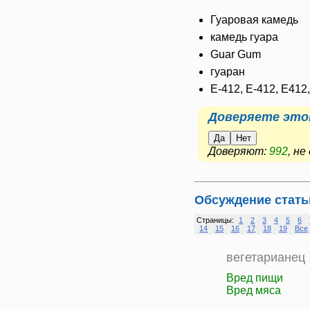
Гуаровая камедь
камедь гуара
Guar Gum
гуаран
E-412, Е-412, Е412
Доверяете это
Да
Нет
Доверяют:
992
, н
Обсуждение стать
Страницы:
1
2
3
4
5
6
14
15
16
17
18
19
Все
вегетарианец
Вред пищи
Вред мяса