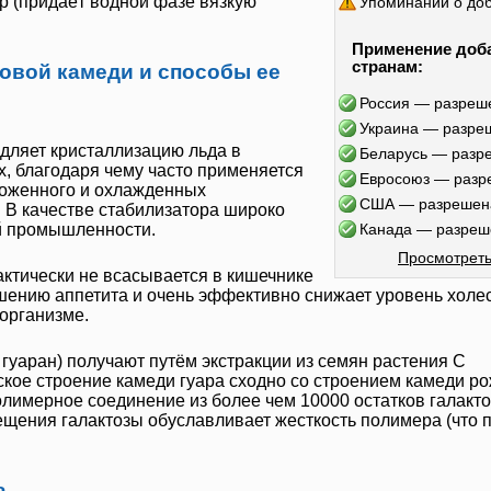
р (придаёт водной фазе вязкую
Упоминаний о до
Применение доб
странам:
овой камеди и способы ее
Россия — разреш
Украина — разре
дляет кристаллизацию льда в
Беларусь — разр
, благодаря чему часто применяется
Евросоюз — разр
роженного и охлажденных
США — разрешен
. В качестве стабилизатора широко
й промышленности.
Канада — разреш
Просмотреть
актически не всасывается в кишечнике
шению аппетита и очень эффективно снижает уровень холе
организме.
и
гуаран
) получают путём экстракции из семян растения
C
ское строение камеди гуара сходно со строением
камеди ро
полимерное соединение из более чем 10000 остатков галакто
щения галактозы обуславливает жесткость полимера (что
а