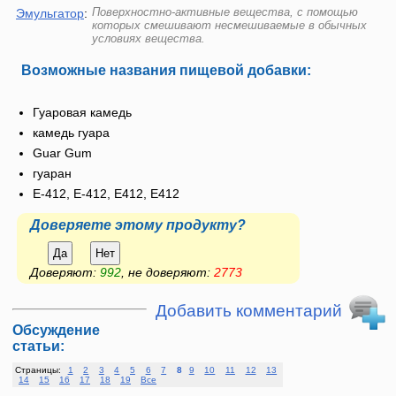
Поверхностно-активные вещества, с помощью
Эмульгатор
:
которых смешивают несмешиваемые в обычных
условиях вещества.
Возможные названия пищевой добавки:
Гуаровая камедь
камедь гуара
Guar Gum
гуаран
E-412, Е-412, Е412, E412
Доверяете этому продукту?
Да
Нет
Доверяют:
992
, не доверяют:
2773
Добавить комментарий
Обсуждение
статьи:
Страницы:
1
2
3
4
5
6
7
8
9
10
11
12
13
14
15
16
17
18
19
Все