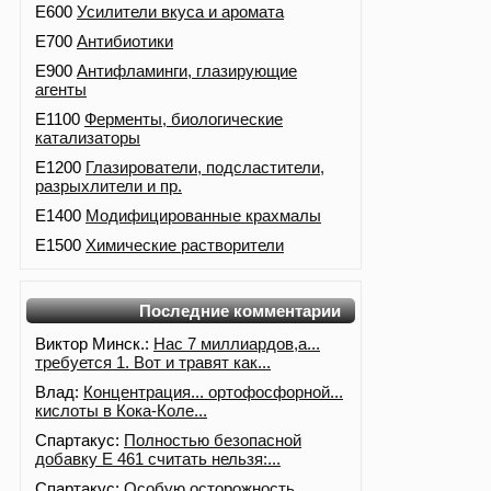
E600
Усилители вкуса и аромата
E700
Антибиотики
E900
Антифламинги, глазирующие
агенты
E1100
Ферменты, биологические
катализаторы
E1200
Глазирователи, подсластители,
разрыхлители и пр.
E1400
Модифицированные крахмалы
E1500
Химические растворители
Последние комментарии
Виктор Минск.:
Нас 7 миллиардов,а...
требуется 1. Вот и травят как...
Влад:
Концентрация... ортофосфорной...
кислоты в Кока-Коле...
Спартакус:
Полностью безопасной
добавку Е 461 считать нельзя:...
Спартакус:
Особую осторожность...