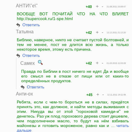
АНТИ\"е\"
+
-
+40
21.08.2011 23:08:47
ВООБЩЕ ВОТ ПОЧИТАЙ ЧТО НА ЧТО ВЛИЯЕТ
http://supercook.ru/1-spe.html
Ответить
Татьяна
+
-
+42
13.12.2011 21:12:20
Библию, наверное, никто не считает пустой болтовней, и
тем не менее, пост не длится всю жизнь, а только
некоторое время, этому есть причина.
Ответить
+
-
Самех
+42
01.03.2015 11:03:28
Правда по Библии в пост ничего не едят. Да и вообще
его смысл не в отказе от пищи или от каких-то
определённых продуктов.
Ответить
Анти-ох
+
-
+45
12.11.2011 19:11:48
Ребята, если с чем-то бороться не в силах, придётся
принять это, как должное, и найти методы выживания с
этим. Никуда вы от этой "гороховой камеди-и" не
денетесь. Раз уж плод горохового дерева стоит дешевле,
чем подсолнечное масло, то будут на нём взбивать
майонезы и готовить мороженое, равно как и ...
читать
дальше