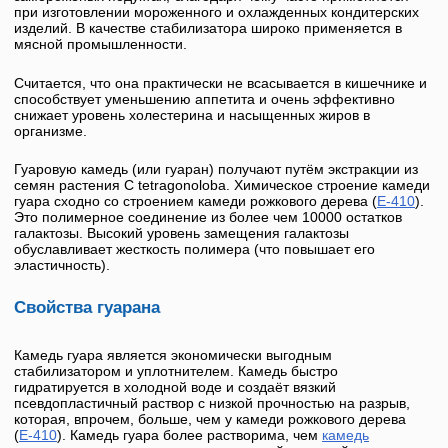
при изготовлении мороженного и охлажденных кондитерских
изделий. В качестве стабилизатора широко применяется в
мясной промышленности.
Считается, что она практически не всасывается в кишечнике и
способствует уменьшению аппетита и очень эффективно
снижает уровень холестерина и насыщенных жиров в
организме.
Гуаровую камедь (или
гуаран
) получают путём экстракции из
семян растения
C tetragonoloba
. Химическое строение камеди
гуара сходно со строением
камеди рожкового дерева
(
E-410
).
Это полимерное соединение из более чем 10000 остатков
галактозы. Высокий уровень замещения галактозы
обуславливает жесткость полимера (что повышает его
эластичность).
Свойства гуарана
Камедь гуара
является экономически выгодным
стабилизатором и уплотнителем. Камедь быстро
гидратируется в холодной воде и создаёт вязкий
псевдопластичный раствор с низкой прочностью на разрыв,
которая, впрочем, больше, чем у камеди рожкового дерева
(
Е-410
).
Камедь гуара
более растворима, чем
камедь