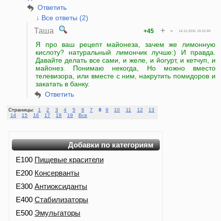
Ответить
↓ Все ответы (2)
+
-
Таша
+45
14.12.2011 19:12:40
Я про ваш рецепт майонеза, зачем же лимонную
кислоту? натуральный лимончик лучше:) И правда.
Давайте делать все сами, и желе, и йогурт, и кетчуп, и
майонез. Понимаю некогда, Но можно вместо
телевизора, или вместе с ним, накрутить помидоров и
закатать в банку.
Ответить
Страницы:
1
2
3
4
5
6
7
8
9
10
11
12
13
14
15
16
17
18
19
Все
Добавки по категориям
E100
Пищевые красители
E200
Консерванты
E300
Антиоксиданты
E400
Стабилизаторы
E500
Эмульгаторы