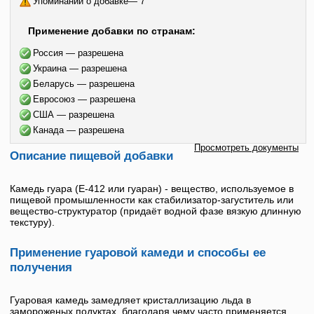
Упоминаний о добавке— 7
Применение добавки по странам:
Россия — разрешена
Украина — разрешена
Беларусь — разрешена
Евросоюз — разрешена
США — разрешена
Канада — разрешена
Просмотреть документы
Описание пищевой добавки
Камедь гуара
(
E-412
или
гуаран
) - вещество, используемое в
пищевой промышленности как стабилизатор-загуститель или
вещество-структуратор (придаёт водной фазе вязкую длинную
текстуру).
Применение гуаровой камеди и способы ее
получения
Гуаровая камедь
замедляет кристаллизацию льда в
замороженых подуктах, благодаря чему часто применяется