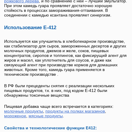
рожкового дерева
, и по сравнению с ней – лучший эмульгатор.
При этом
камедь гуара
проявляет достаточно хорошую
стойкость в процессах замораживания-оттаивания. В
соединении с камедью ксантана проявляет синергизм.
Использование Е-412
Используется как улучшитель в хлебопекарном производстве,
как стабилизатор для сыров, замороженных десертов и других
молочных продуктов, джемов и желе, соков, пищевых
концентратов, сиропов и топпингов, как фиксирущий агент для
жиров и масел, как уплотнитель для соусов, и даже как
связующий агент при производстве кормов для домашних
животных. Кроме того,
камедь гуара
применяется в
техническом производстве .
В РФ были прецеденты снятия с реализации нескольких
пищевых продуктов, т.к. в них, под кодом
Е-412
были
обнаружены токсичные вещества
Пищевая добавка чаще всего встречается в категориях:
молочные продукты
,
продукты на полках магазинов
,
мороженое
,
мясные продукты
.
Свойства и технологические функции Е412: