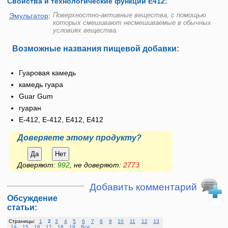
Свойства и технологические функции Е412:
Поверхностно-активные вещества, с помощью
Эмульгатор
:
которых смешивают несмешиваемые в обычных
условиях вещества.
Возможные названия пищевой добавки:
Гуаровая камедь
камедь гуара
Guar Gum
гуаран
E-412, Е-412, Е412, E412
Доверяете этому продукту?
Да
Нет
Доверяют:
992
, не доверяют:
2773
Добавить комментарий
Обсуждение
статьи:
Страницы:
1
2
3
4
5
6
7
8
9
10
11
12
13
14
15
16
17
18
19
Все