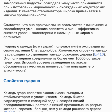
замороженых подуктах, благодаря чему часто применяется
при изготовлении мороженного и охлажденных кондитерских
изделий. В качестве стабилизатора широко применяется в
мясной промышленности.
Считается, что она практически не всасывается в кишечнике и
способствует уменьшению аппетита и очень эффективно
снижает уровень холестерина и насыщенных жиров в
организме.
Гуаровую камедь (или
гуаран
) получают путём экстракции из
семян растения
C tetragonoloba
. Химическое строение камеди
гуара сходно со строением
камеди рожкового дерева
(
E-410
).
Это полимерное соединение из более чем 10000 остатков
галактозы. Высокий уровень замещения галактозы
обуславливает жесткость полимера (что повышает его
эластичность).
Свойства гуарана
Камедь гуара
является экономически выгодным
стабилизатором и уплотнителем. Камедь быстро
гидратируется в холодной воде и создаёт вязкий
псевдопластичный раствор с низкой прочностью на разрыв,
которая, впрочем, больше, чем у камеди рожкового дерева