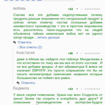
любовь
+
-
+43
24.05.2016 06:05:41
Считаю все эти добавки недопустимыми почему
продукты,раньше мороженое-это натуральный продукт а
сейчас читаю этикетку -состав сплошные добавки
неизвестного производства т это в простом мороженом
есть расхотелось такое-ощущение что на людей
объявлена тайная химическая война нет ни одного
натур продук...
читать дальше
Ответить
↓ Все ответы (2)
Анастасия
+
-
+46
06.10.2016 10:10:01
даже в яблоке вы найдете пол таблице Минделеева и
это естествено по тому как мы все из этого состоим . И
не все добавки вредны .А вот абривиатура Е вовсе не
означает ЕВРОПУ это просто сокрашение что бы не
писать километровые химические названия которые
большенство не поймет все равно .
Ответить
Людмила
+
-
+43
12.12.2015 06:12:45
У меня скорее пожелание. Храни нас всех Создатель от
греха! Зачем так спорить и оскорблять друг друга? И
пожелание производителям и экспертам-Будьте