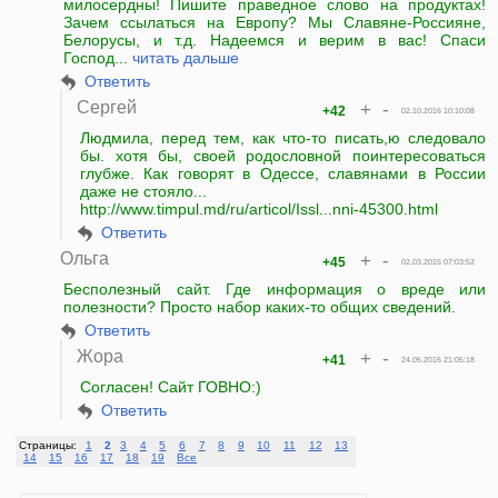
милосердны! Пишите праведное слово на продуктах!
Зачем ссылаться на Европу? Мы Славяне-Россияне,
Белорусы, и т.д. Надеемся и верим в вас! Спаси
Господ...
читать дальше
Ответить
Сергей
+
-
+42
02.10.2016 10:10:08
Людмила, перед тем, как что-то писать,ю следовало
бы. хотя бы, своей родословной поинтересоваться
глубже. Как говорят в Одессе, славянами в России
даже не стояло...
http://www.timpul.md/ru/articol/Issl...nni-45300.html
Ответить
Ольга
+
-
+45
02.03.2015 07:03:52
Бесполезный сайт. Где информация о вреде или
полезности? Просто набор каких-то общих сведений.
Ответить
Жора
+
-
+41
24.05.2016 21:05:18
Согласен! Сайт ГОВНО:)
Ответить
Страницы:
1
2
3
4
5
6
7
8
9
10
11
12
13
14
15
16
17
18
19
Все