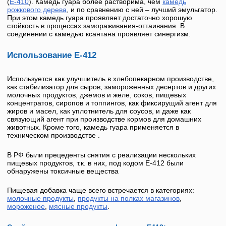
(
Е-410
).
Камедь гуара
более растворима, чем
камедь
рожкового дерева
, и по сравнению с ней – лучший эмульгатор.
При этом
камедь гуара
проявляет достаточно хорошую
стойкость в процессах замораживания-оттаивания. В
соединении с камедью ксантана проявляет синергизм.
Использование Е-412
Используется как улучшитель в хлебопекарном производстве,
как стабилизатор для сыров, замороженных десертов и других
молочных продуктов, джемов и желе, соков, пищевых
концентратов, сиропов и топпингов, как фиксирущий агент для
жиров и масел, как уплотнитель для соусов, и даже как
связующий агент при производстве кормов для домашних
животных. Кроме того,
камедь гуара
применяется в
техническом производстве .
В РФ были прецеденты снятия с реализации нескольких
пищевых продуктов, т.к. в них, под кодом
Е-412
были
обнаружены токсичные вещества
Пищевая добавка чаще всего встречается в категориях:
молочные продукты
,
продукты на полках магазинов
,
мороженое
,
мясные продукты
.