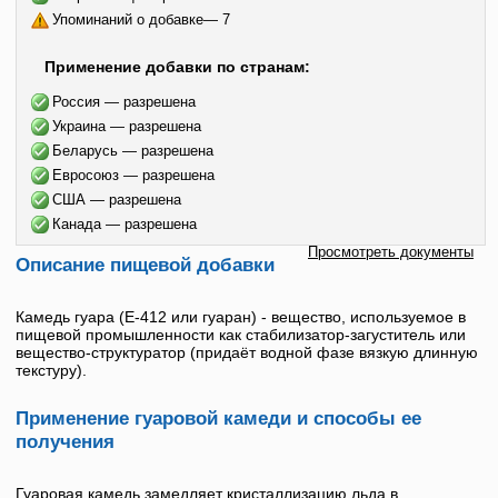
Упоминаний о добавке— 7
Применение добавки по странам:
Россия — разрешена
Украина — разрешена
Беларусь — разрешена
Евросоюз — разрешена
США — разрешена
Канада — разрешена
Просмотреть документы
Описание пищевой добавки
Камедь гуара
(
E-412
или
гуаран
) - вещество, используемое в
пищевой промышленности как стабилизатор-загуститель или
вещество-структуратор (придаёт водной фазе вязкую длинную
текстуру).
Применение гуаровой камеди и способы ее
получения
Гуаровая камедь
замедляет кристаллизацию льда в