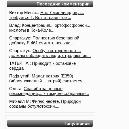
Последние комментарии
Виктор Минск.:
Нас 7 миллиардов,а...
требуется 1. Вот и травят как...
Влад:
Концентрация... ортофосфорной...
кислоты в Кока-Коле...
Спартакус:
Полностью безопасной
добавку Е 461 считать нельзя:...
Спартакус:
Особую осторожность...
должны соблюдать люди, страдающие...
ТАТЬЯНА :
Приводит к остановке
сердца
Пафнутий:
Малат натрия (E350)
(яблочнокислый... натрий) считается...
Ольга:
Спасибо за ценные
рекомендации,... к тому же собранные...
Михаил М:
Фигню несете. Природой
созданы ботулотоксин,...
Популярное